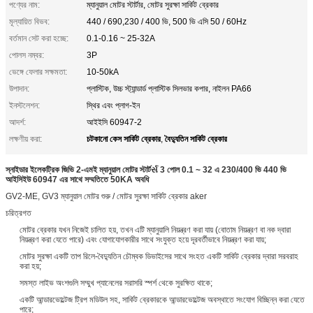
পণ্যের নাম:
ম্যানুয়াল মোটর স্টার্টার, মোটর সুরক্ষা সার্কিট ব্রেকার
মূল্যায়িত বিভব:
440 / 690,230 / 400 ভি, 500 ভি এসি 50 / 60Hz
বর্তমান সেট করা হচ্ছে:
0.1-0.16 ~ 25-32A
পোলস নম্বর:
3P
ভেঙ্গে ফেলার সক্ষমতা:
10-50kA
উপাদান:
প্লাস্টিক, উচ্চ স্ট্যান্ডার্ড প্লাস্টিক সিলভার কপার, নাইলন PA66
ইনস্টলেশন:
স্থির এবং প্লাগ-ইন
আদর্শ:
আইইসি 60947-2
চটকানো কেস সার্কিট ব্রেকার
বৈদ্যুতিন সার্কিট ব্রেকার
লক্ষণীয় করা:
,
স্নাইডার ইলেকট্রিক জিভি 2-এমই ম্যানুয়াল মোটর স্টার্টર્સ 3 পোল 0.1 ~ 32 এ 230/400 ভি 440 ভি
আইসিইউ 60947 এর সাথে সম্মতিতে 50KA অবধি
GV2-ME, GV3 ম্যানুয়াল মোটর শুরু / মোটর সুরক্ষা সার্কিট ব্রেকার aker
চরিত্রগত
মোটর ব্রেকার যখন নিজেই চালিত হয়, তখন এটি ম্যানুয়ালি নিয়ন্ত্রণ করা যায় (বোতাম নিয়ন্ত্রণ বা নক দ্বারা
নিয়ন্ত্রণ করা যেতে পারে) এবং যোগাযোগকারীর সাথে সংযুক্ত হয়ে দূরবর্তীভাবে নিয়ন্ত্রণ করা যায়;
মোটর সুরক্ষা একটি তাপ রিলে-বৈদ্যুতিন চৌম্বক ডিভাইসের সাথে সংহত একটি সার্কিট ব্রেকার দ্বারা সরবরাহ
করা হয়;
সমস্ত লাইভ অংশগুলি সম্মুখ প্যানেলের সরাসরি স্পর্শ থেকে সুরক্ষিত থাকে;
একটি আন্ডারভোল্টেজ ট্রিপ মডিউল সহ, সার্কিট ব্রেকারকে আন্ডারভোল্টেজ অবস্থাতে সংযোগ বিচ্ছিন্ন করা যেতে
পারে;