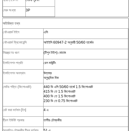
মেরু সংখ্যা
3P
অতিরিক্ত তথ্য
নেটওয়ার্ক টাইপ
এসি
নেটওয়ার্ক ফ্রিকোয়েন্সি
আইইসি 60947-2 অনুযায়ী 50/60 হার্জেড
নিয়ন্ত্রণের ধরণ
(টিপুন টাইপ) বোতাম
ইনস্টলেশন পদ্ধতি
রেল মাউন্টিং
ইনস্টলেশন অবস্থান
উল্লম্ব
অনুভূমিক দিক
মোটর শক্তি (কিলোওয়াট)
440 ভি এসি 50/60 হার্জে 1.5 কিলোওয়াট
415 ভি তে 1.5 কিলোওয়াট
400 ভি তে 1.5 কিলোওয়াট
230 ভি তে 0.75 কিলোওয়াট
রেট করা বর্তমান [ইন]
4 এ
ট্রিপ ইউনিট প্রকার
তাপীয় চৌম্বকীয়
বৈদ্যুতিন চৌম্বকীয় ট্রিপ বর্তমান
51 এ