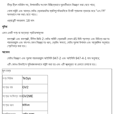
তীব্র ট্রিপ মডিউল সহ, উপাদানটির সংযোগ বিচ্ছিন্নভাবে দূরবর্তীভাবে নিয়ন্ত্রণ করা যেতে পারে;
খোলা মাউন্ট এবং আবদ্ধ মোটর ব্রেকারগুলির ম্যানিপুলেটরগুলিকে তিনটি প্যাডলক ব্যবহার করে "এন / সি"
অবস্থানে লক করা যেতে পারে।
ওয়্যারেন্টি সময়কাল: 18 মাস
সুবিধা
এমন একটি পণ্য যা অত্যন্ত প্রতিরক্ষামূলক
কমপ্যাক্ট এবং কমপ্যাক্ট, টিসিস জিভি 2 মোটর সার্কিট ব্রেকারটি কেবল 45 মিমি প্রশস্ত এবং বিভিন্ন ধরণের
পারফরম্যান্স এবং ফাংশন যেমন নিয়ন্ত্রণের ধরন, ব্রেকিং ক্ষমতা, মোটর সুরক্ষা উপাদান এবং আনুষাঙ্গিক অনুসারে
শ্রেণিবদ্ধ করা হয়।
আবেদন
মোটর নিয়ন্ত্রণ এবং সুরক্ষা পারফরম্যান্স আইসিসি 947-2 এবং আইসিসি 947-4-1 মান অনুসারে;
এটি কোনও ডিভাইসে সুবিধাজনকভাবে মাউন্ট করা হয় এবং এটি স্ক্রুযুক্ত বা রেলতে চাপানো হয়।
মূল তথ্য
পণ্য সিরিজ
TeSys
পণ্যের নাম
GV2
পণ্যের সংক্ষিপ্ত নাম
GV2ME
পণ্যের ধরন
ঊর্মিভঙ্গ
অ্যাপ্লিকেশন
মোটর সুরক্ষা