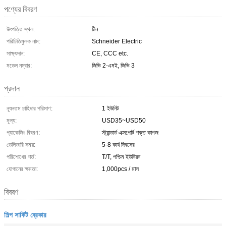
পণ্যের বিবরণ
উৎপত্তি স্থল:
চীন
পরিচিতিমুলক নাম:
Schneider Electric
সাক্ষ্যদান:
CE, CCC etc.
মডেল নম্বার:
জিভি 2-এমই, জিভি 3
প্রদান
ন্যূনতম চাহিদার পরিমাণ:
1 ইউনিট
মূল্য:
USD35~USD50
প্যাকেজিং বিবরণ:
স্ট্যান্ডার্ড এক্সপোর্ট শক্ত কাগজ
ডেলিভারি সময়:
5-8 কার্য দিবসের
পরিশোধের শর্ত:
T/T, পশ্চিম ইউনিয়ন
যোগানের ক্ষমতা:
1,000pcs / মাস
বিবরণ
শিল্প সার্কিট ব্রেকার