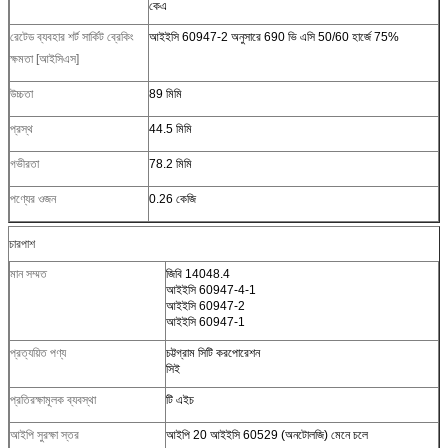
কেএ
রেটেড ব্যবহার শর্ট সার্কিট ব্রেকিং
আইইসি 60947-2 অনুসারে 690 ভি এসি 50/60 হার্জে 75%
ক্ষমতা [আইসিএস]
উচ্চতা
89 মিমি
প্রস্থ
44.5 মিমি
গভীরতা
78.2 মিমি
পণ্যের ওজন
0.26 কেজি
চারপাশ
মান সম্মত
জিবি 14048.4
আইইসি 60947-4-1
আইইসি 60947-2
আইইসি 60947-1
প্রত্যয়িত পণ্য
চট্টগ্রাম সিটি করপোরেশন
সিই
প্রতিরক্ষামূলক ব্যবস্থা
টি এইচ
আইপি সুরক্ষা স্তর
আইপি 20 আইইসি 60529 (অনটোলজি) মেনে চলে