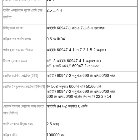
তাপীয় ওভারলোড সুরক্ষা সেটিংসের
2.5 ... 4 এ
ব্যাপ্তি
বিচ্ছিন্নতা ফাংশন
আইইসি 60947-1 able 7-1-6 এ প্রযোজ্য
যান্ত্রিক শক প্রতিরোধের
0.5 জে IK04
পর্যায় হ্রাস সংবেদনশীলতা
আইইসি 60947-4-1 in 7-2-1-5-2 অনুসারে
বিভাগ ব্যবহার করুন
এসি -3 আইইসি 60947-4-1 অনুসরণ করে
এসি ক্লাসটি আইইসি 60947-2 মেনে চলে
রেটেড ওয়ার্কিং ভোল্টেজ [ইউই]
আইইসি 60947-2 অনুসারে 690 ভি এসি 50/60 হার্জ
রেটেড ইনসুলেশন ভোল্টেজ [ইউআই]
উল 508 অনুসারে 600 ভি এসি 50/60 হার্জ
আইইসি 60947-2 অনুসারে 690 ভি এসি 50/60 হার্জ
600 ভি এসি 50/60 হার্জেড সিএসএ সি 22.2 ন 14
রেটেড ইমালস ভোল্টেজ সহ্য করতে
আইইসি 947-2 অনুসারে 6 কেভি
পারে [উমিপ]
প্রতি মেরুতে বিদ্যুৎ খরচ
2.5 ডাব্লু
যান্ত্রিক জীবন
100000 বার