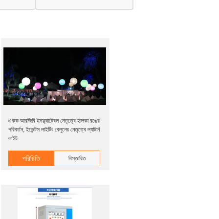
একক আরজিবি ইনফ্ল্যাটেবল নেতৃত্বে হালকা রঙের
পরিবর্তন, ইভেন্টস লাইটিং বেলুনের নেতৃত্বে ল্যাটার্ন
লাইট
পরিচিতি
বিস্তারিত