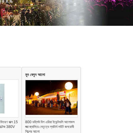
মুন বেলুন আলো
ক বিতরণ বাক্স 15
800 ডব্লিউ বিগ এরিয়া ইভেন্টগুলি আলোকস
োল্টেজ 380V
জ্জা জ্বালিয়ে নেতৃত্বে ল্যাটার্ন লাইট জলরোধী
শিল্পের আলো