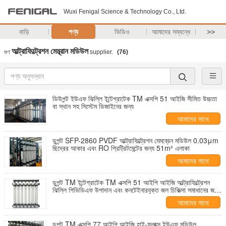
Wuxi Fenigal Science & Technology Co., Ltd.
বাড়ি
পণ্য
ভিডিও
আমাদের সম্বন্ধে
>>
আল্ট্রাফিল্ট্রেশন মেম্ব্রান মডিউল
গুণ
supplier.
(76)
ডিউপন্ট ইউএফ ঝিল্লি ইন্টেগ্রাটেক TM এক্সপি 51 আইজি সীমিত উচ্চতা
বা স্থান সহ সিস্টেম ডিজাইনের জন্য
আমাদের সাথে
যোগাযোগ করুন
ডুপন্ট SFP-2860 PVDF আল্ট্রাফিল্ট্রেশন মেমব্রেন মডিউল 0.03μm
ছিদ্রের আকার এবং RO প্রিট্রিটমেন্টের জন্য 51m² এলাকা
আমাদের সাথে
যোগাযোগ করুন
ডুপন্ট TM ইন্টেগ্রাটেক TM এক্সপি 51 আইপি আইজি আল্ট্রাফিল্ট্রেশন
ঝিল্লি পিভিডিএফ উপাদান এবং কনটেইনারযুক্ত জল চিকিত্সা সমাধানের জন্য
51 মি 2 সক্রিয় এলাকা সহ
আমাদের সাথে
যোগাযোগ করুন
ডুপন্ট TM এক্সপি 77 আইপি আইজি হাই-ফ্লাক্স ইউএফ মডিউল