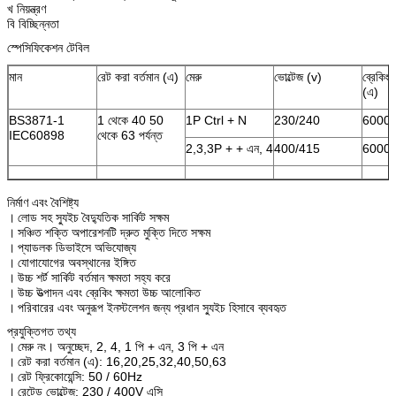
খ নিয়ন্ত্রণ
বি বিচ্ছিন্নতা
স্পেসিফিকেশন টেবিল
মান
রেট করা বর্তমান (এ)
মেরু
ভোল্টেজ (v)
ব্রেকিং 
(এ)
BS3871-1
1 থেকে 40 50
1P Ctrl + N
230/240
6000
IEC60898
থেকে 63 পর্যন্ত
2,3,3P + + এন, 4
400/415
6000
নির্মাণ এবং বৈশিষ্ট্য
।
লোড সহ স্যুইচ বৈদ্যুতিক সার্কিট সক্ষম
।
সঞ্চিত শক্তি অপারেশনটি দ্রুত মুক্তি দিতে সক্ষম
।
প্যাডলক ডিভাইসে অভিযোজ্য
।
যোগাযোগের অবস্থানের ইঙ্গিত
।
উচ্চ শর্ট সার্কিট বর্তমান ক্ষমতা সহ্য করে
।
উচ্চ উত্পাদন এবং ব্রেকিং ক্ষমতা উচ্চ আলোকিত
।
পরিবারের এবং অনুরূপ ইনস্টলেশন জন্য প্রধান স্যুইচ হিসাবে ব্যবহৃত
প্রযুক্তিগত তথ্য
।
মেরু নং। অনুচ্ছেদ, 2, 4, 1 পি + এন, 3 পি + এন
।
রেট করা বর্তমান (এ): 16,20,25,32,40,50,63
।
রেট ফ্রিকোয়েন্সি: 50 / 60Hz
।
রেটেড ভোল্টেজ: 230 / 400V এসি