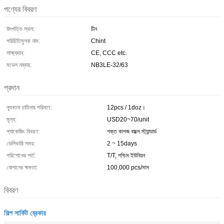
পণ্যের বিবরণ
উৎপত্তি স্থল:
চীন
পরিচিতিমুলক নাম:
Chint
সাক্ষ্যদান:
CE, CCC etc.
মডেল নম্বার:
NB3LE-32/63
প্রদান
ন্যূনতম চাহিদার পরিমাণ:
12pcs / 1doz।
মূল্য:
USD20~70/unit
প্যাকেজিং বিবরণ:
শক্ত কাগজ বাক্সে স্ট্যান্ডার্ড
ডেলিভারি সময়:
2 ~ 15days
পরিশোধের শর্ত:
T/T, পশ্চিম ইউনিয়ন
যোগানের ক্ষমতা:
100,000 pcs/মাস
বিবরণ
শিল্প সার্কিট ব্রেকার