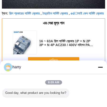
শিল্প প্রকারের সার্কিট ব্রেকার
বৈদ্যুতিন সার্কিট ব্রেকার
edালাই কেস সার্কিট ব্রেকার
ট্যাগ:
,
,
এর সেরা মূল্য পান
16 ~ 63A শিল্প সার্কিট ব্রেকার 1P + N 2P
3P + N 4P AC230 / 400V নাইলন PA6
পুনর্ব্যবহারযোগ্য কেস
চালিয়ে
harry
শিল্প সার্কিট ব্রেকার
অধিক
8:09 AM
Good day, what product are you looking for?
স্নাইডার্স অরিজিনাল
স্নাইডার্স অরিজিনাল
স্নাইডার্স অরিজিনাল
নতুন প্রজন্মের
400-630A থার্মাল
মাইক্রোলজিক ৫বি
মাইক্রোলজিক
এনএসএক্স সিরি
ম্যাগনেটিক মোল্ড কেস
ইলেকট্রনিক ট্রাইপ
4.2/4.3/7.2E/7.3E
ইলেকট্রিক সার্