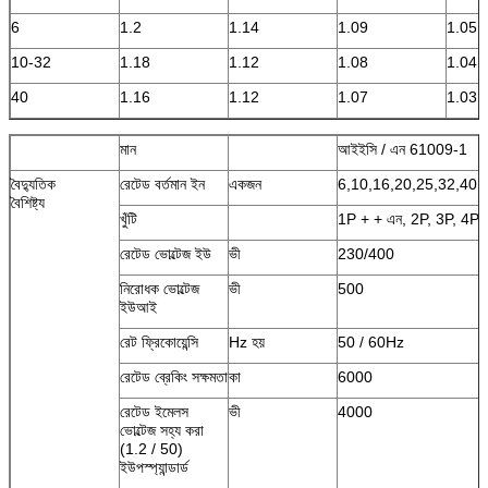
6
1.2
1.14
1.09
1.05
10-32
1.18
1.12
1.08
1.04
40
1.16
1.12
1.07
1.03
মান
আইইসি / এন 61009-1
বৈদ্যুতিক
রেটেড বর্তমান ইন
একজন
6,10,16,20,25,32,40,
বৈশিষ্ট্য
খুঁটি
1P + + এন, 2P, 3P, 4P
রেটেড ভোল্টেজ ইউ
ভী
230/400
নিরোধক ভোল্টেজ
ভী
500
ইউআই
রেট ফ্রিকোয়েন্সি
Hz হয়
50 / 60Hz
রেটেড ব্রেকিং সক্ষমতা
কা
6000
রেটেড ইমেলস
ভী
4000
ভোল্টেজ সহ্য করা
(1.2 / 50)
ইউপস্প্যান্ডার্ড