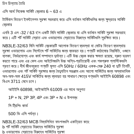
চিন চিন্তায় তৈরি
এসি আর্থ লিকেজ সার্কিট ব্রেকার 6 ~ 63 এ
টার্মিনাল বিতরণ ইনস্টলেশন সুরক্ষা সরবরাহ করে এসি বর্তমান সার্কিটগুলির জন্য ক্ষুদ্রতর সার্কিট
ব্রেকার
এনবি 3 এল -32 / 63 হ'ল একটি মিনি সার্কিট ব্রেকার যা এসি বর্তমান সার্কিট সুরক্ষা সরবরাহ
করে।
এটি শর্ট সার্কিট স্রোত এবং ওভারলোড স্রোতের বিরুদ্ধে সার্কিটগুলি সুরক্ষিত করে।
NB3LE-32/63 মিনি সার্কিট ব্রেকারটি আলোক বিতরণ ব্যবস্থা বা মোটর বিতরণ ব্যবস্থায়
সুরক্ষা ওভারলোড এবং সিস্টেমে শর্ট সার্কিটের জন্য ব্যবহৃত হয়।
পণ্যটি কাঠামোর নিয়মিতি, ওজনে
হালকা, নির্ভরযোগ্য এবং কার্য সম্পাদনে দুর্দান্ত।
এটি উচ্চ ব্রেক করার ক্ষমতা রয়েছে, দ্রুত ভ্রমণ
করতে পারে এবং এর কেস এবং আইটেমগুলি উচ্চ অগ্নি-প্রতিরোধী এবং শকপ্রুফ প্লাস্টিকগুলি
গ্রহণ করে।
দীর্ঘ জীবনযুক্ত পণ্যটি মূলত এসি 50Hz / 60Hz একক-মেরু 240 বা দুটি তিনটি,
ওভারলোড এবং শর্ট সার্কিট সুরক্ষার জন্য বৈদ্যুতিন সরঞ্জাম এবং আলো সার্কিটের জন্য অস্বাভাবিক
অন-অফ-অফ 415V সার্কিটের জন্য ব্যবহৃত হয় সাধারণ ক্ষেত্রে
পণ্যগুলি আইইসি 60898 এবং
বিএস 3711 মেনে চলে।
আইইসি 60898, আইআইসি 61009 এর সাথে অনুগত
1P + N, 2P 3P, 4P এবং 3P + N এ উপলব্ধ
সি ট্রিপিং কার্ভ
500 ভি এসি পর্যন্ত।
NB3LE-32/63 MCB নিম্নলিখিত ফাংশনগুলি একত্রিত করে:
b শর্ট সার্কিট স্রোতের বিরুদ্ধে সার্কিটের সুরক্ষা
b ওভারলোড স্রোতের বিরুদ্ধে সার্কিটের সুরক্ষা