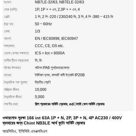
মডেল:
NB7LE-32/63, NB7ELE-32/63
মেরু (গুলি):
1P, 1P + + এন, 2,3P + + এন, 4
ভোল্ট:
1 পি, 2 পি -220 / 230/240 ভি, 3 পি, 4 পি -380 ~ 415 ভি
Hz হয়:
50 ~ 60Hz
ফেজ:
1/3
আদর্শ:
EN / IEC60898, IEC60947
সাক্ষ্যদান:
CCC, CE, GS etc.
ভেঙ্গে ফেলার সক্ষমতা:
ICS = Icn = 6000A
তাপীয় ট্রিপ বক্ররেখা:
সি, ডি
ঘটনার উপকরন:
নাইলন PA6 পুনর্ব্যবহারযোগ্য
তারের:
টার্মিনাল ব্লক, বাসবার্ট নালী ইত্যাদি IP20B
বৈদ্যুতিক শক সুরক্ষা:
দ্বিতীয় শ্রেণি
যান্ত্রিক জীবন:
10,000
বৈদ্যুতিক জীবন:
5,000
শিল্প প্রকারের সার্কিট ব্রেকার
edালাই কেস সার্কিট ব্রেকার
লক্ষণীয় করা:
,
ওভারলোড সুরক্ষা 166 int 63A 1P + N, 2P, 3P + N, 4P AC230 / 400V
ব্যবহারের জন্য Chint NB3LE আর্থ ফুটো সার্কিট ব্রেকার
আরসিবিও, ইসিসিবি এনএক্সবিএল