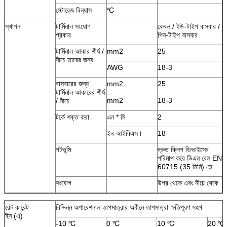
স্টোরেজ বিন্যাস
℃
স্থাপন
টার্মিনাল সংযোগ
কেবল / ইউ-টাইপ বাসবার /
প্রকার
পিন-টাইপ বাসবার
টার্মিনাল আকার শীর্ষ /
mm2
25
নীচে তারের জন্য
AWG
18-3
বাসবারের জন্য
mm2
25
টার্মিনাল আকারের শীর্ষ
mm2
18-3
/ নীচে
টর্কে শক্ত করা
এন * মি
2
ইন-আইবিএস।
18
পটভূমি
দ্রুত ক্লিপ ডিভাইসের
পরিমাপ করে ডিএন রেল EN
60715 (35 মিমি) তে
সংযোগ
উপর থেকে এবং নীচে থেকে
রেট কারেন্ট
বিভিন্ন অপারেশনাল তাপমাত্রার অধীনে তাপমাত্রা ক্ষতিপূরণ সহগ
ইন (এ)
-10 ℃
0 ℃
10 ℃
20 ℃