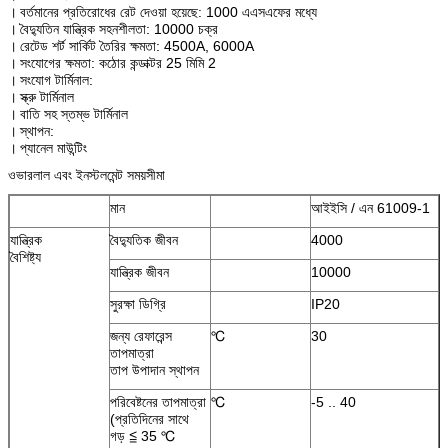
।
বর্তমানের প্রতিরোধের রেট দেওয়া হয়েছে: 1000 এএসএফের মধ্যে
।
বৈদ্যুতিন যান্ত্রিক সহনশীলতা: 10000 চক্র
।
রেটেড শর্ট সার্কিট তৈরির ক্ষমতা: 4500A, 6000A
।
সংযোগের ক্ষমতা: কঠোর কন্ডাক্টর 25 মিমি 2
।
সংযোগ টার্মিনাল:
।
স্ক্রু টার্মিনাল
।
বাতি সহ স্তম্ভ টার্মিনাল
।
স্থাপন:
।
প্যানেল মাউন্টিং
ওভারলাল এবং ইনস্টলমেন্ট সময়সীমা
মান
আইইসি / এন 61009-1
যান্ত্রিক
বৈদ্যুতিক জীবন
4000
বৈশিষ্ট্য
যান্ত্রিক জীবন
10000
সুরক্ষা ডিগ্রি
IP20
জন্য রেফারেন্স
℃
30
তাপমাত্রা
তাপ উপাদান স্থাপন
পরিবেষ্টনের তাপমাত্রা
℃
-5 .. 40
(প্রতিদিনের সাথে
গড় ≦ 35 ℃