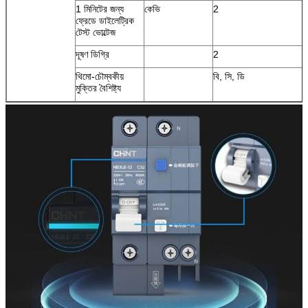
1 মিনিটের জন্য
কেভি
2
ফ্রেডে ডাইলেট্রিক
টেস্ট ভোল্টেজ
দূষণ ডিগ্রি
2
থিমো-চৌম্বকীয়
বি, সি, ডি
মুক্তির বৈশিষ্ট্য