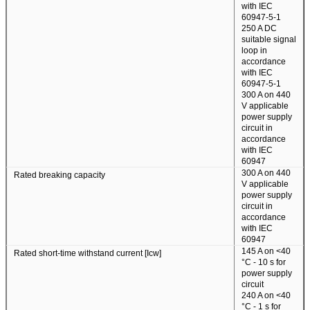
with IEC
60947-5-1
250 A DC
suitable signal
loop in
accordance
with IEC
60947-5-1
300 A on 440
V applicable
power supply
circuit in
accordance
with IEC
60947
300 A on 440
Rated breaking capacity
V applicable
power supply
circuit in
accordance
with IEC
60947
145 A on <40
Rated short-time withstand current [Icw]
°C - 10 s for
power supply
circuit
240 A on <40
°C - 1 s for