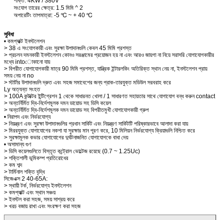
শক্তি: 4KW / 380V
সংযোগ তারের ক্ষেত্র: 1.5 মিমি ^ 2
অপারেটিং তাপমাত্রা: -5 ℃ ~ + 40 ℃
সুবিধা
• কমপ্যাক্ট ইনস্টলেশন
> 38 এ সংযোগকারী এবং সুরক্ষা উপাদানগুলি কেবল 45 মিমি প্রশস্ত
> প্রচলন দমনকারী ইনস্টলেশন কোনও সরঞ্জামের প্রয়োজন হয় না এবং আরও জায়গা না নিয়ে সরাসরি যোগাযোগকারীর
মধ্যে intoোকানো যায়
> বিপরীত যোগাযোগকারী মাত্র 90 মিমি প্রশস্ত, যান্ত্রিক ইন্টারলকিং অতিরিক্ত স্থান নেয় না, ইনস্টলেশন প্রায়
সময় নেয় না no
> স্টার্টার উপাদানগুলি দ্রুত এবং সহজ সমাবেশের জন্য প্রাক-তারযুক্ত মডিউল সরবরাহ করে
Ly অত্যন্ত সংহত
> 100A কন্টাক্টর ইন্টিগ্রেশন 1 থেকে সাধারনত খোলা / 1 সাধারণত সহায়তার সাথে যোগাযোগ বন্ধ করুন contact
> অন্তর্নির্মিত দ্বি-নির্দেশমূলক দমন ডায়োড সহ ডিসি কয়েল
> অন্তর্নির্মিত দ্বি-নির্দেশমূলক দমন ডায়োড সহ বিপরীতমুখী যোগাযোগকারী গ্রুপ
• নিরাপদ এবং নির্ভরযোগ্য
> নিয়ন্ত্রণ এবং সুরক্ষা উপাদানগুলির প্রধান সার্কিট এবং নিয়ন্ত্রণ সার্কিটটি পরিষ্কারভাবে আলাদা করা যায়
> মিররযুক্ত যোগাযোগের নকশা যা সুরক্ষার মান পূরণ করে, 10 মিলিয়ন নির্ভরযোগ্য ক্রিয়াগুলি নিশ্চিত করে
> সুরক্ষামূলক কভার যোগাযোগের দুর্ঘটনাজনিত যোগাযোগকে বাধা দেয়
• অসামান্য গুণ
> ডিসি কয়েলগুলিতে বিস্তৃত কন্ট্রোল ভোল্টেজ রয়েছে (0.7 ~ 1.25Uc)
> শক্তিশালী ভূমিকম্প প্রতিরোধের
> কম শব্দ
> টার্মিনাল শক্তি বৃদ্ধি
সিজেএক্স 2 40-65A:
> স্থায়ী টর্ক, নির্ভরযোগ্য ইনস্টলেশন
> কমপ্যাক্ট এবং স্থান সঞ্চয়
> ইনস্টল করা সহজ, সময় সাশ্রয় করে
> খরচ বজায় রাখা এবং সংরক্ষণ করা সহজ