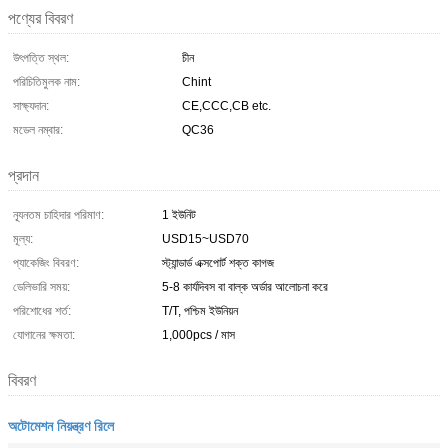
পণ্যের বিবরণ
উৎপত্তি স্থল:
চীন
পরিচিতিমুলক নাম:
Chint
সাক্ষ্যদান:
CE,CCC,CB etc.
মডেল নম্বার:
QC36
প্রদান
ন্যূনতম চাহিদার পরিমাণ:
1 ইউনিট
মূল্য:
USD15~USD70
প্যাকেজিং বিবরণ:
স্ট্যান্ডার্ড এক্সপোর্ট শক্ত কাগজ
ডেলিভারি সময়:
5-8 কার্যদিবস বা বাল্ক অর্ডার আলোচনা করে
পরিশোধের শর্ত:
T/T, পশ্চিম ইউনিয়ন
যোগানের ক্ষমতা:
1,000pcs / মাস
বিবরণ
অটোমেশন নিয়ন্ত্রণ রিলে