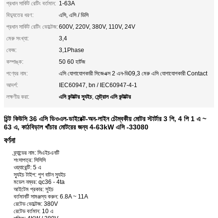
প্রধান সার্কিট রেটিং বর্তমান:
1-63A
বিদ্যুতের ধরণ:
এসি, এসি / ডিসি
প্রধান সার্কিট রেটিং ভোল্টেজ:
600V, 220V, 380V, 110V, 24V
মেরু সংখ্যা:
3,4
ফেজ:
3,1Phase
কম্পাঙ্ক:
50 60 হার্টজ
পণ্যের নাম:
এসি যোগাযোগকারী সিজেএক্স 2 এন-ডি09,3 মেরু এসি যোগাযোগকারী Contact
আদর্শ:
IEC60947, bn / IEC60947-4-1
এসি কন্টাক্টর স্যুইচ
সেন্ট্রাল এসি কন্টাক্টর
লক্ষণীয় করা:
,
চিন্ট কিউসি 36 এসি ডিওএল-ডাইরেক্ট-অন-লাইন চৌম্বকীয় মোটর স্টার্টার 3 পি, 4 পি 1 এ ~
63 এ, কাঠবিড়াল খাঁচার মোটরের জন্য 4-63kW এসি -33080
বর্ণনা
ব্র্যান্ডের নাম: সিএইচএনটি
শংসাপত্র: সিসিসি
ওয়্যারেন্টি: 5 এ
স্যুইচ টাইপ: পুশ বাটন স্যুইচ
মডেল নম্বর: qc36 - 4ta
আইটেম প্রকার: সুইচ
বর্তমানটি সামঞ্জস্য করুন: 6.8A ~ 11A
রেটেড ভোল্টেজ: 380V
রেটেড বর্তমান: 10 এ