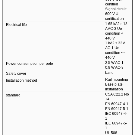
certified
Signal circuit:
600 V UL
certification
1.65 kA2.s 18
Electrical life
A AC-3 Ue
condition <=
440 V
1 kA2.s 32 A
AC-1 Ue
condition <=
440 V
2.5 W AC-1
Power consumption per pole
0.8 W AC-3
band
Safety cover
জমা দিন
Rail mounting
Installation method
Base plate
installation
CSA C22.2 No
standard
14
EN 60947-4-1
EN 60947-5-1
IEC 60947-4-
1
IEC 60947-5-
1
UL 508