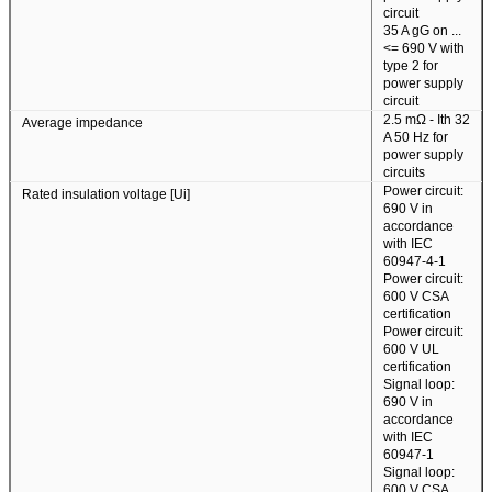
circuit
35 A gG on ...
<= 690 V with
type 2 for
power supply
circuit
2.5 mΩ - Ith 32
Average impedance
A 50 Hz for
power supply
circuits
Power circuit:
Rated insulation voltage [Ui]
690 V in
accordance
with IEC
60947-4-1
Power circuit:
600 V CSA
certification
Power circuit:
একটি বার্তা রেখে যান
600 V UL
certification
আমরা শীঘ্রই আপনাকে আবার কল করব!
Signal loop:
690 V in
accordance
with IEC
60947-1
Signal loop:
600 V CSA