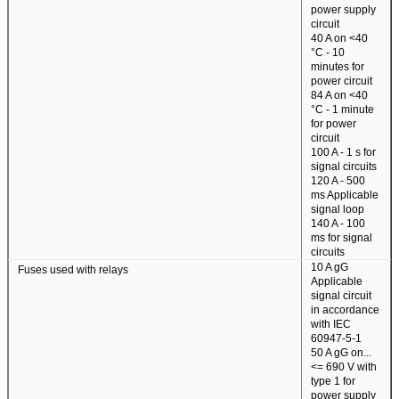
power supply
circuit
40 A on <40
°C - 10
minutes for
power circuit
84 A on <40
°C - 1 minute
for power
circuit
100 A - 1 s for
signal circuits
120 A - 500
ms Applicable
signal loop
140 A - 100
ms for signal
circuits
10 A gG
Fuses used with relays
Applicable
signal circuit
in accordance
with IEC
60947-5-1
50 A gG on...
<= 690 V with
type 1 for
power supply