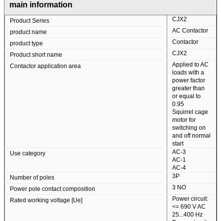
main information
CJX2
Product Series
AC Contactor
product name
Contactor
product type
CJX2
Product short name
Applied to AC
Contactor application area
loads with a
power factor
greater than
or equal to
0.95
Squirrel cage
motor for
switching on
and off normal
start
AC-3
Use category
AC-1
AC-4
3P
Number of poles
3 NO
Power pole contact composition
Power circuit:
Rated working voltage [Ue]
<= 690 V AC
25...400 Hz