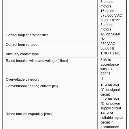
3-phase
motors
15 hp on
575/600 V AC
50/60 Hz for
3-phase
motors
AC on 50/60
Control loop characteristics
Hz
230 V AC
Control loop voltage
50/60 Hz
1 NO + 1 NC
Auxiliary contact type
6 kV in
Rated impulse withstand voltage [Uimp]
accordance
with IEC
60947
III
Overvoltage category
10 A on <60
Conventional heating current [Ith]
°C for signal
circuit
32 A on <60
°C for power
supply circuit
140 A AC
Rated turn-on capability [Irms]
suitable signal
circuit in
accordance