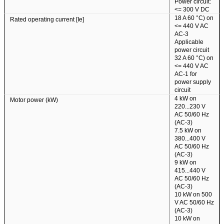
Power circuit:
<= 300 V DC
18 A 60 °C) on
Rated operating current [Ie]
<= 440 V AC
AC-3
Applicable
power circuit
32 A 60 °C) on
<= 440 V AC
AC-1 for
power supply
circuit
4 kW on
Motor power (kW)
220...230 V
AC 50/60 Hz
(AC-3)
7.5 kW on
380...400 V
AC 50/60 Hz
(AC-3)
9 kW on
415...440 V
AC 50/60 Hz
(AC-3)
10 kW on 500
V AC 50/60 Hz
(AC-3)
10 kW on