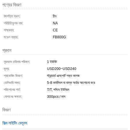
পণ্যের বিবরণ
উৎপত্তি স্থল:
চীন
পরিচিতিমুলক নাম:
NA
সাক্ষ্যদান:
CE
মডেল নম্বার:
FB800G
প্রদান
ন্যূনতম চাহিদার পরিমাণ:
1 ইউনিট
মূল্য:
USD200~USD240
প্যাকেজিং বিবরণ:
স্ট্যান্ডার্ড এক্সপোর্ট শক্ত কাগজ
ডেলিভারি সময়:
5-8 কার্যদিবস বা বাল্ক অর্ডার আলোচনা করে
পরিশোধের শর্ত:
T/T, পশ্চিম ইউনিয়ন
যোগানের ক্ষমতা:
300pcs / মাস
বিবরণ
ফিল্ম লাইটিং বেলুনস