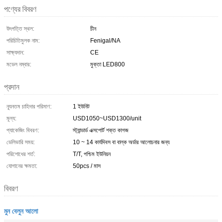
পণ্যের বিবরণ
উৎপত্তি স্থল:
চীন
পরিচিতিমুলক নাম:
Fenigal/NA
সাক্ষ্যদান:
CE
মডেল নম্বার:
মুক্তা LED800
প্রদান
ন্যূনতম চাহিদার পরিমাণ:
1 ইউনিট
মূল্য:
USD1050~USD1300/unit
প্যাকেজিং বিবরণ:
স্ট্যান্ডার্ড এক্সপোর্ট শক্ত কাগজ
ডেলিভারি সময়:
10 ~ 14 কার্যদিবস বা বাল্ক অর্ডার আলোচনার জন্য
পরিশোধের শর্ত:
T/T, পশ্চিম ইউনিয়ন
যোগানের ক্ষমতা:
50pcs / মাস
বিবরণ
মুন বেলুন আলো