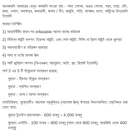
অনেকগুলি আকারের বেলুন খামগুলি পাওয়া যায় - সাদা গোলক, রঙের গোলক, গ্রহ, তারা, চাঁদ,
হৃদয়, ওভাল, ঘনক্ষেত্র, জলরোধী, কলাম / টিন, ক্যান্ডি, গাড়ি, মাশরুম, ছাতা, কার্টুনের চিত্রগুলি
ইত্যাদি
সাধারণ বৈশিষ্ট্য
1) অন্তর্নির্মিত ফ্যান সহ inflatable আলো খামের কাঠামো
2) বিভিন্ন মাউন্ট অপশন: ত্রিপড মাউন্ট, একা পোল মাউন্ট, সিলিং বা ট্রাস মাউন্ট থেকে ঝুলন্ত
3) অভ্যন্তরীণ বা বহিরঙ্গন ব্যবহার
4) সাদা বা বর্ণের হালকা উত্স
5) স্মার্ট কন্ট্রোল অপশন (ডিএমএক্স, ম্যানুয়াল, অটো, শব্দ, রিমোট ইত্যাদি)
পার্ল 3 এর 3 টি স্ট্যান্ডার্ড সংস্করণ রয়েছে:
মুক্তা - ট্রিপড স্ট্যান্ড সংস্করণ
মুক্তা - স্থগিত সংস্করণ
মুক্তা - ভাসা / আসন সংস্করণ
তদাতিরিক্ত, মুক্তোটিও আলোক প্রযুক্তির (আলোক উত্স) উপরের বিভাগগুলিতে শ্রেণিবদ্ধ করা
যেতে পারে:
মুক্তা টুংস্টেন হ্যালোজেন - 600 ডাব্লু ~ 4,000 ডাব্লু
মুক্তো এলইডি - 100 ডলার ~ 800 ডাব্লু (সাদা থেকে 800 ডাব্লু, আরজিবি থেকে 400
ডাব্লু)