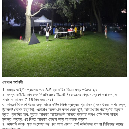
লেনদেন শর্তাবলী
1. সমস্ত আইটেম প্রদানের পরে 3-5 ব্যবসায়িক দিনের মধ্যে পাঠানো হবে।
২. সমস্ত আইটেম সাধারণত ডিএইচএল / টিএনটি / ফেডেক্সের মাধ্যমে প্রেরণ করা হবে, যা
সাধারণত আসতে 7-15 দিন সময় নেয়।
৩. আন্তর্জাতিক শিপিংয়ের জন্য আরও জটিল শিপিং প্রক্রিয়া প্রয়োজন (যেমন উভয় দেশের শুল্ক,
ট্রানজিট স্টেশন ইত্যাদি), এছাড়াও অনেকগুলি কারণ যেমন ছুটি, আবহাওয়ার পরিস্থিতি ইত্যাদি
দ্বারা প্রভাবিত হবে, সুতরাং আপনার আইটেমগুলি আসতে সম্ভবত আরও বেশি সময় লাগবে
চূড়ান্ত গন্তব্য.
এই বিষয়ে আপনার বোঝার জন্য আপনাকে ধন্যবাদ।
৪. আমদানি শুল্ক, মূল্য সংযোজন কর এবং অন্য কোনও চার্জ আইটেমের দাম বা শিপিংয়ের ব্যয়ের
অন্তর্ভুক্ত নয়।