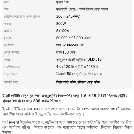
ক্রম:
মুক্তা / চাঁদ
নাম:
মুন লাইটিং বেলুন, এলইডি ত্রিপড বেলুন আলো
ভোল্টেজ, বৈদ্যুতিক একক বিশেষ:
100 ~ 240VAC
ক্ষমতা:
800W
এলইডি:
8x100w
হাল্কা:
80,000 ~ 96,000 এলএম
রঙ নিয়ে:
সাদা 3200/6500 কে
বেলুন আকার:
ব্যাস 160 সেমি
নিয়ন্ত্রণ:
ম্যানুয়াল / রিমোট কন্ট্রোল / DMX512
অ্যাম্পিয়ার ড্র:
4 এ / 120 ভি বা 2.2 এ / 230 ভি
বেলুন লোগো:
ইউএসডি 50 / বেলুন দ্বৈত দিকে উপলব্ধ
নির্মাণ সাইট লাইট
বহিরঙ্গন বেলুন লাইট
লক্ষণীয় করা:
,
ইভেন্ট লাইটিং বেলুন মুন সজ্জা এবং ব্র্যান্ডিং বিকল্পগুলির জন্য 1.6 মি / 5.2 ফিট ত্রিপড মাউন্ট /
ঝুলন্ত ব্যবহারের জন্য 800 ওয়াড ডিমেবল
ইভেন্ট লাইটিংয়ের কথা বলার সময় প্রথমে আপনার মনে কী ধরণের আলো আসতে পারে?
আমাদের
আকর্ষণীয় বেলুন লাইট সেই পছন্দগুলির মধ্যে একটি হতে পারে।
পার্ল event ইভেন্টের আলো ও ব্র্যান্ডিংয়ের জন্য আমাদের বেলুন লাইটগুলির মধ্যে সর্বাধিক প্রচলিত
এবং জনপ্রিয় পরিসর।
উন্নত কাঠামো এবং সর্বোত্তম আলো কর্মক্ষমতা, ডিমেবল নিয়ন্ত্রণ বিকল্প
উপলব্ধ।