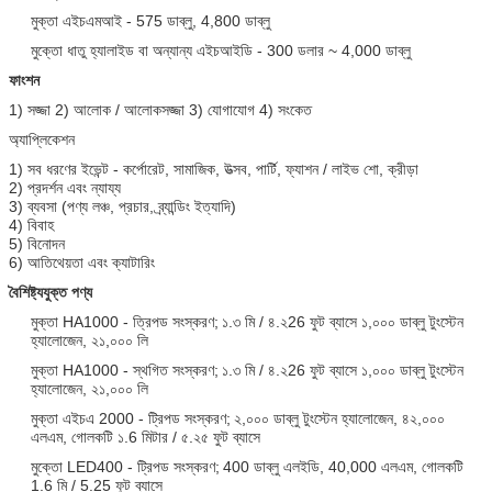
মুক্তা এইচএমআই - 575 ডাব্লু, 4,800 ডাব্লু
মুক্তো ধাতু হ্যালাইড বা অন্যান্য এইচআইডি - 300 ডলার ~ 4,000 ডাব্লু
ফাংশন
1) সজ্জা 2) আলোক / আলোকসজ্জা 3) যোগাযোগ 4) সংকেত
অ্যাপ্লিকেশন
1) সব ধরণের ইভেন্ট - কর্পোরেট, সামাজিক, উত্সব, পার্টি, ফ্যাশন / লাইভ শো, ক্রীড়া
2) প্রদর্শন এবং ন্যায্য
3) ব্যবসা (পণ্য লঞ্চ, প্রচার, ব্র্যান্ডিং ইত্যাদি)
4) বিবাহ
5) বিনোদন
6) আতিথেয়তা এবং ক্যাটারিং
বৈশিষ্ট্যযুক্ত পণ্য
মুক্তা HA1000 - ত্রিপড সংস্করণ;
১.৩ মি / ৪.২26 ফুট ব্যাসে ১,০০০ ডাব্লু টুংস্টেন
হ্যালোজেন, ২১,০০০ লি
মুক্তা HA1000 - স্থগিত সংস্করণ;
১.৩ মি / ৪.২26 ফুট ব্যাসে ১,০০০ ডাব্লু টুংস্টেন
হ্যালোজেন, ২১,০০০ লি
মুক্তা এইচএ 2000 - ট্রিপড সংস্করণ;
২,০০০ ডাব্লু টুংস্টেন হ্যালোজেন, ৪২,০০০
এলএম, গোলকটি ১.6 মিটার / ৫.২৫ ফুট ব্যাসে
মুক্তো LED400 - ট্রিপড সংস্করণ;
400 ডাব্লু এলইডি, 40,000 এলএম, গোলকটি
1.6 মি / 5.25 ফুট ব্যাসে