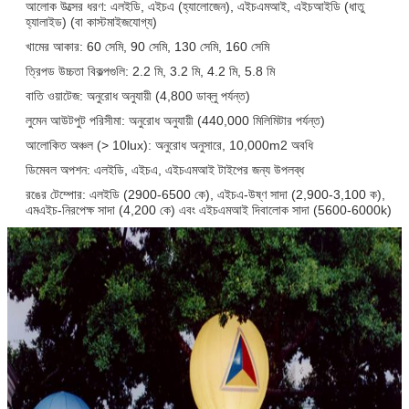
আলোক উত্সের ধরণ: এলইডি, এইচএ (হ্যালোজেন), এইচএমআই, এইচআইডি (ধাতু
হ্যালাইড) (বা কাস্টমাইজযোগ্য)
খামের আকার: 60 সেমি, 90 সেমি, 130 সেমি, 160 সেমি
জমা দিন
ত্রিপড উচ্চতা বিকল্পগুলি: 2.2 মি, 3.2 মি, 4.2 মি, 5.8 মি
বাতি ওয়াটেজ: অনুরোধ অনুযায়ী (4,800 ডাব্লু পর্যন্ত)
লুমেন আউটপুট পরিসীমা: অনুরোধ অনুযায়ী (440,000 মিলিমিটার পর্যন্ত)
আলোকিত অঞ্চল (> 10lux): অনুরোধ অনুসারে, 10,000m2 অবধি
ডিমেবল অপশন: এলইডি, এইচএ, এইচএমআই টাইপের জন্য উপলব্ধ
রঙের টেম্পোর: এলইডি (2900-6500 কে), এইচএ-উষ্ণ সাদা (2,900-3,100 ক),
এমএইচ-নিরপেক্ষ সাদা (4,200 কে) এবং এইচএমআই দিবালোক সাদা (5600-6000k)