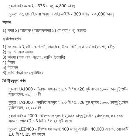
মুক্তা এইচএমআই - 575 ডাব্লু, 4,800 ডাব্লু
মুক্তো ধাতু হ্যালাইড বা অন্যান্য এইচআইডি - 300 ডলার ~ 4,000 ডাব্লু
ফাংশন
1) সজ্জা 2) আলোক / আলোকসজ্জা 3) যোগাযোগ 4) সংকেত
অ্যাপ্লিকেশন
1) সব ধরণের ইভেন্ট - কর্পোরেট, সামাজিক, উত্সব, পার্টি, ফ্যাশন / লাইভ শো, ক্রীড়া
2) প্রদর্শন এবং ন্যায্য
3) ব্যবসা (পণ্য লঞ্চ, প্রচার, ব্র্যান্ডিং ইত্যাদি)
4) বিবাহ
5) বিনোদন
6) আতিথেয়তা এবং ক্যাটারিং
বৈশিষ্ট্যযুক্ত পণ্য
মুক্তা HA1000 - ত্রিপড সংস্করণ;
১.৩ মি / ৪.২26 ফুট ব্যাসে ১,০০০ ডাব্লু টুংস্টেন
হ্যালোজেন, ২১,০০০ লি
মুক্তা HA1000 - স্থগিত সংস্করণ;
১.৩ মি / ৪.২26 ফুট ব্যাসে ১,০০০ ডাব্লু টুংস্টেন
হ্যালোজেন, ২১,০০০ লি
মুক্তা এইচএ 2000 - ট্রিপড সংস্করণ;
২,০০০ ডাব্লু টুংস্টেন হ্যালোজেন, ৪২,০০০
এলএম, গোলকটি ১.6 মিটার / ৫.২৫ ফুট ব্যাসে
মুক্তো LED400 - ট্রিপড সংস্করণ;
400 ডাব্লু এলইডি, 40,000 এলএম, গোলকটি
1.6 মি / 5.25 ফুট ব্যাসে