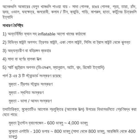
অনেকগুলি আকারের বেলুন খামগুলি পাওয়া যায় - সাদা গোলক, রঙের গোলক, গ্রহ, তারা, চাঁদ,
হৃদয়, ওভাল, ঘনক্ষেত্র, জলরোধী, কলাম / টিন, ক্যান্ডি, গাড়ি, মাশরুম, ছাতা, কার্টুনের চিত্রগুলি
ইত্যাদি
সাধারণ বৈশিষ্ট্য
1) অন্তর্নির্মিত ফ্যান সহ inflatable আলো খামের কাঠামো
2) বিভিন্ন মাউন্ট অপশন: ত্রিপড মাউন্ট, একা পোল মাউন্ট, সিলিং বা ট্রাস মাউন্ট থেকে ঝুলন্ত
3) অভ্যন্তরীণ বা বহিরঙ্গন ব্যবহার
4) সাদা বা বর্ণের হালকা উত্স
5) স্মার্ট কন্ট্রোল অপশন (ডিএমএক্স, ম্যানুয়াল, অটো, শব্দ, রিমোট ইত্যাদি)
পার্ল 3 এর 3 টি স্ট্যান্ডার্ড সংস্করণ রয়েছে:
মুক্তা - ট্রিপড স্ট্যান্ড সংস্করণ
মুক্তা - স্থগিত সংস্করণ
মুক্তা - ভাসা / আসন সংস্করণ
তদাতিরিক্ত, মুক্তোটিও আলোক প্রযুক্তির (আলোক উত্স) উপরের বিভাগগুলিতে শ্রেণিবদ্ধ করা
যেতে পারে:
মুক্তা টুংস্টেন হ্যালোজেন - 600 ডাব্লু ~ 4,000 ডাব্লু
মুক্তো এলইডি - 100 ডলার ~ 800 ডাব্লু (সাদা থেকে 800 ডাব্লু, আরজিবি থেকে 400
ডাব্লু)