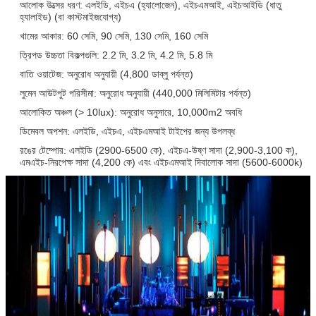
আলোক উত্সের ধরণ: এলইডি, এইচএ (হ্যালোজেন), এইচএমআই, এইচআইডি (ধাতু
হ্যালাইড) (বা কাস্টমাইজযোগ্য)
খামের আকার: 60 সেমি, 90 সেমি, 130 সেমি, 160 সেমি
ত্রিপড উচ্চতা বিকল্পগুলি: 2.2 মি, 3.2 মি, 4.2 মি, 5.8 মি
বাতি ওয়াটেজ: অনুরোধ অনুযায়ী (4,800 ডাব্লু পর্যন্ত)
লুমেন আউটপুট পরিসীমা: অনুরোধ অনুযায়ী (440,000 মিলিমিটার পর্যন্ত)
আলোকিত অঞ্চল (> 10lux): অনুরোধ অনুসারে, 10,000m2 অবধি
ডিমেবল অপশন: এলইডি, এইচএ, এইচএমআই টাইপের জন্য উপলব্ধ
রঙের টেম্পোর: এলইডি (2900-6500 কে), এইচএ-উষ্ণ সাদা (2,900-3,100 ক),
এমএইচ-নিরপেক্ষ সাদা (4,200 কে) এবং এইচএমআই দিবালোক সাদা (5600-6000k)