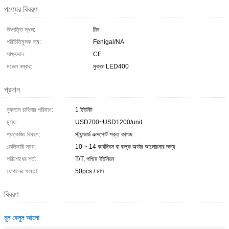
পণ্যের বিবরণ
উৎপত্তি স্থল:
চীন
পরিচিতিমুলক নাম:
Fenigal/NA
সাক্ষ্যদান:
CE
মডেল নম্বার:
মুক্তা LED400
প্রদান
ন্যূনতম চাহিদার পরিমাণ:
1 ইউনিট
মূল্য:
USD700~USD1200/unit
প্যাকেজিং বিবরণ:
স্ট্যান্ডার্ড এক্সপোর্ট শক্ত কাগজ
ডেলিভারি সময়:
10 ~ 14 কার্যদিবস বা বাল্ক অর্ডার আলোচনার জন্য
পরিশোধের শর্ত:
T/T, পশ্চিম ইউনিয়ন
যোগানের ক্ষমতা:
50pcs / মাস
বিবরণ
মুন বেলুন আলো