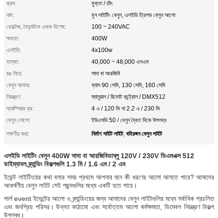
ক্রম:
মুক্তা / চাঁদ
নাম:
মুন লাইটিং বেলুন, এলইডি ত্রিপড বেলুন আলো
ভোল্টেজ, বৈদ্যুতিক একক বিশেষ:
100 ~ 240VAC
ক্ষমতা:
400W
এলইডি:
4x100w
হাল্কা:
40,000 ~ 48,000 এলএম
রঙ নিয়ে:
সাদা বা আরজিবি
বেলুন আকার:
ব্যাস 90 সেমি, 130 সেমি, 160 সেমি
নিয়ন্ত্রণ:
ম্যানুয়াল / রিমোট কন্ট্রোল / DMX512
অ্যাম্পিয়ার ড্র:
4 এ / 120 ভি বা 2.2 এ / 230 ভি
বেলুন লোগো:
ইউএসডি 50 / বেলুন দ্বৈত দিকে উপলব্ধ
নির্মাণ সাইট লাইট
বহিরঙ্গন বেলুন লাইট
লক্ষণীয় করা:
,
এলইডি লাইটিং বেলুন 400W সাদা বা আরজিবিডাব্লু 120V / 230V ডিএমএক্স 512
ডাইম্যাবল ব্র্যান্ডিং বিকল্পগুলি 1.3 মি / 1.6 এম / 2 এম
ইভেন্ট লাইটিংয়ের কথা বলার সময় প্রথমে আপনার মনে কী ধরণের আলো আসতে পারে?
আমাদের
আকর্ষণীয় বেলুন লাইট সেই পছন্দগুলির মধ্যে একটি হতে পারে।
পার্ল event ইভেন্টের আলো ও ব্র্যান্ডিংয়ের জন্য আমাদের বেলুন লাইটগুলির মধ্যে সর্বাধিক প্রচলিত
এবং জনপ্রিয় পরিসর।
উন্নত কাঠামো এবং সর্বোত্তম আলো কর্মক্ষমতা, ডিমেবল নিয়ন্ত্রণ বিকল্প
উপলব্ধ।