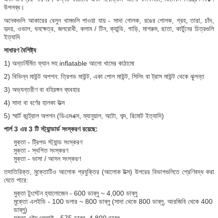
উপলব্ধ।
অনেকগুলি আকারের বেলুন খামগুলি পাওয়া যায় - সাদা গোলক, রঙের গোলক, গ্রহ, তারা, চাঁদ,
হৃদয়, ওভাল, ঘনক্ষেত্র, জলরোধী, কলাম / টিন, ক্যান্ডি, গাড়ি, মাশরুম, ছাতা, কার্টুনের চিত্রগুলি
ইত্যাদি
সাধারণ বৈশিষ্ট্য
1) অন্তর্নির্মিত ফ্যান সহ inflatable আলো খামের কাঠামো
2) বিভিন্ন মাউন্ট অপশন: ত্রিপড মাউন্ট, একা পোল মাউন্ট, সিলিং বা ট্রাস মাউন্ট থেকে ঝুলন্ত
3) অভ্যন্তরীণ বা বহিরঙ্গন ব্যবহার
4) সাদা বা বর্ণের হালকা উত্স
5) স্মার্ট কন্ট্রোল অপশন (ডিএমএক্স, ম্যানুয়াল, অটো, শব্দ, রিমোট ইত্যাদি)
পার্ল 3 এর 3 টি স্ট্যান্ডার্ড সংস্করণ রয়েছে:
মুক্তা - ট্রিপড স্ট্যান্ড সংস্করণ
মুক্তা - স্থগিত সংস্করণ
মুক্তা - ভাসা / আসন সংস্করণ
তদাতিরিক্ত, মুক্তোটিও আলোক প্রযুক্তির (আলোক উত্স) উপরের বিভাগগুলিতে শ্রেণিবদ্ধ করা
যেতে পারে:
মুক্তা টুংস্টেন হ্যালোজেন - 600 ডাব্লু ~ 4,000 ডাব্লু
মুক্তো এলইডি - 100 ডলার ~ 800 ডাব্লু (সাদা থেকে 800 ডাব্লু, আরজিবি থেকে 400
ডাব্লু)
মুক্তা এইচএমআই - 575 ডাব্লু, 4,800 ডাব্লু