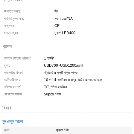
উৎপত্তি স্থল:
চীন
পরিচিতিমুলক নাম:
Fenigal/NA
সাক্ষ্যদান:
CE
মডেল নম্বার:
মুক্তা LED400
প্রদান
ন্যূনতম চাহিদার পরিমাণ:
1 ইউনিট
মূল্য:
USD700~USD1200/unit
প্যাকেজিং বিবরণ:
স্ট্যান্ডার্ড এক্সপোর্ট শক্ত কাগজ
ডেলিভারি সময়:
10 ~ 14 কার্যদিবস বা বাল্ক অর্ডার আলোচনার জন্য
পরিশোধের শর্ত:
T/T, পশ্চিম ইউনিয়ন
যোগানের ক্ষমতা:
50pcs / মাস
বিবরণ
মুন বেলুন আলো
ক্রম:
মুক্তা / চাঁদ