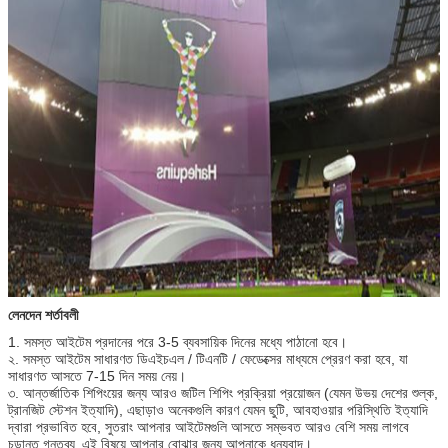
লেনদেন শর্তাবলী
1. সমস্ত আইটেম প্রদানের পরে 3-5 ব্যবসায়িক দিনের মধ্যে পাঠানো হবে।
২. সমস্ত আইটেম সাধারণত ডিএইচএল / টিএনটি / ফেডেক্সের মাধ্যমে প্রেরণ করা হবে, যা
সাধারণত আসতে 7-15 দিন সময় নেয়।
৩. আন্তর্জাতিক শিপিংয়ের জন্য আরও জটিল শিপিং প্রক্রিয়া প্রয়োজন (যেমন উভয় দেশের শুল্ক,
ট্রানজিট স্টেশন ইত্যাদি), এছাড়াও অনেকগুলি কারণ যেমন ছুটি, আবহাওয়ার পরিস্থিতি ইত্যাদি
দ্বারা প্রভাবিত হবে, সুতরাং আপনার আইটেমগুলি আসতে সম্ভবত আরও বেশি সময় লাগবে
চূড়ান্ত গন্তব্য.
এই বিষয়ে আপনার বোঝার জন্য আপনাকে ধন্যবাদ।