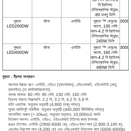
মি ট্রাইপড
টেলিস্কোপিক স্ট্যান্ড,
80 ডাব্লু ডিসি
মুক্তা
ঘটনা
এলইডি
মুক্তা ™ বেলুনের
3000/
LED200DW
আলো, 130 সেমি
ব্যাস-4.2 মি ট্রাইপড
টেলিস্কোপিক স্ট্যান্ড,
240W ডিসি
মুক্তা
ঘটনা
এলইডি
মুক্তা ™ বেলুনের
3000/
LED400DW
আলো, 160 সেমি
ব্যাস-4.2 মি ট্রাইপড
টেলিস্কোপিক স্ট্যান্ড,
480W ডিসি
মুক্তা - ট্রিপড সংস্করণ
আলোক উত্সের ধরণ: এলইডি, এইচএ (হ্যালোজেন), এইচএমআই, এইচআইডি (ধাতু
হ্যালাইড) (বা কাস্টমাইজযোগ্য)
জমা দিন
খামের আকার: 60 সেমি, 90 সেমি, 130 সেমি, 160 সেমি
ত্রিপড উচ্চতা বিকল্পগুলি: 2.2 মি, 3.2 মি, 4.2 মি, 5.8 মি
বাতি ওয়াটেজ: অনুরোধ অনুযায়ী (4,800 ডাব্লু পর্যন্ত)
লুমেন আউটপুট পরিসীমা: অনুরোধ অনুযায়ী (440,000 মিলিমিটার পর্যন্ত)
আলোকিত অঞ্চল (> 10lux): অনুরোধ অনুসারে, 10,000m2 অবধি
ডিমেবল অপশন: এলইডি, এইচএ, এইচএমআই টাইপের জন্য উপলব্ধ
রঙের টেম্পোর: এলইডি (2900-6500 কে), এইচএ-উষ্ণ সাদা (2,900-3,100 ক),
এমএইচ-নিরপেক্ষ সাদা (4,200 কে) এবং এইচএমআই দিবালোক সাদা (5600-6000k)