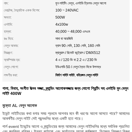
নাম:
মুন লাইটিং বেলুন, এলইডি ত্রিপড বেলুন আলো
ভোল্টেজ, বৈদ্যুতিক একক বিশেষ:
100 ~ 240VAC
ক্ষমতা:
500W
এলইডি:
4x100w
হাল্কা:
40,000 ~ 48,000 এলএম
রঙ নিয়ে:
সাদা বা আরজিবি
বেলুন আকার:
ব্যাস 90 সেমি, 130 সেমি, 160 সেমি
নিয়ন্ত্রণ:
ম্যানুয়াল / রিমোট কন্ট্রোল / DMX512
অ্যাম্পিয়ার ড্র:
4 এ / 120 ভি বা 2.2 এ / 230 ভি
বেলুন লোগো:
ইউএসডি 50 / বেলুন দ্বৈত দিকে উপলব্ধ
নির্মাণ সাইট লাইট
বহিরঙ্গন বেলুন লাইট
লক্ষণীয় করা:
,
গালা, বিবাহ, সংগীত উত্সব সজ্জা, ব্র্যান্ডিং আলোকসজ্জার জন্য লোগো প্রিন্টিং সহ এলইডি মুন বেলুন
লাইট 400W
মুক্তো AL বেলুন আলোক
ইভেন্ট লাইটিংয়ের কথা বলার সময় প্রথমে আপনার মনে কী ধরণের আলো আসতে পারে?
আমাদের
আকর্ষণীয় বেলুন লাইট সেই পছন্দগুলির মধ্যে একটি হতে পারে।
পার্ল event ইভেন্টের আলো ও ব্র্যান্ডিংয়ের জন্য আমাদের বেলুন লাইটগুলির মধ্যে সর্বাধিক প্রচলিত
এবং জনপ্রিয় পরিসর।
উন্নত কাঠামো এবং সর্বোত্তম আলো কর্মক্ষমতা, ডিমেবল নিয়ন্ত্রণ বিকল্প