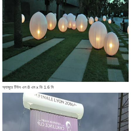
অ্যাজুরে টিউব এল 8 এম x ডি 1.6 মি