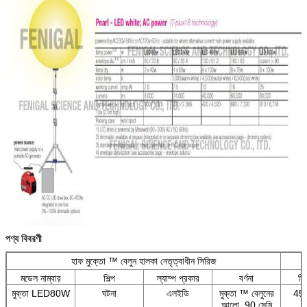
পণ্য বিবরণী
হাফ মুক্তো ™ বেলুন হালকা নেতৃত্বাধীন সিরিজ
মডেল নাম্বার
শিল্প
ল্যাম্প প্রকার
বর্ণনা
সি
মুক্তা LED80W
ঘটনা
এলইডি
মুক্তা ™ বেলুনের
45
আলো, 90 সেমি