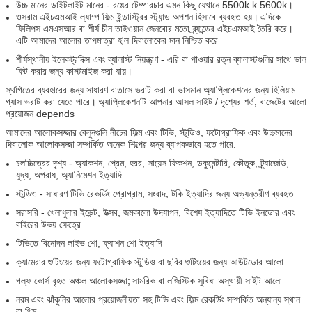
উচ্চ মানের ডাইটলাইট মানের - রঙের টেম্পারচার এমন কিছু যেখানে 5500k k 5600k।
ওসরাম এইচএমআই ল্যাম্প ফিল্ম ইন্ডাস্ট্রির স্ট্যান্ড অপশন হিসাবে ব্যবহৃত হয়।
এদিকে
ফিলিপস এমএসআর বা শীর্ষ চীন তাইওয়ান জেনবোর মতো ব্র্যান্ডের এইচএমআই তৈরি করে।
এটি আমাদের আলোর তাপমাত্রা হ'ল দিবালোকের মান নিশ্চিত করে
শীর্ষস্থানীয় ইলেকট্রনিক্স এবং ব্যালাস্ট নিয়ন্ত্রণ - এরি বা পাওয়ার রত্ন ব্যালাস্টগুলির সাথে ভাল
ফিট করার জন্য কাস্টমাইজ করা যায়।
স্থগিতের ব্যবহারের জন্য সাধারণ বাতাসে ভরাট করা বা ভাসমান অ্যাপ্লিকেশনের জন্য হিলিয়াম
গ্যাস ভরাট করা যেতে পারে।
অ্যাপ্লিকেশনটি আপনার আসল সাইট / দৃশ্যের শর্ত, বাজেটের আলো
প্রয়োজন depends
আমাদের আলোকসজ্জার বেলুনগুলি নীচের ফিল্ম এবং টিভি, স্টুডিও, ফটোগ্রাফিক এবং উচ্চমানের
দিবালোক আলোকসজ্জা সম্পর্কিত অনেক শিল্পের জন্য ব্যাপকভাবে হতে পারে:
চলচ্চিত্রের দৃশ্য - অ্যাকশন, প্রেম, হরর, সায়েন্স ফিকশন, ডকুমেন্টারি, কৌতুক, ট্র্যাজেডি,
যুদ্ধ, অপরাধ, অ্যানিমেশন ইত্যাদি
স্টুডিও - সাধারণ টিভি রেকর্ডিং প্রোগ্রাম, সংবাদ, টকি ইত্যাদির জন্য অভ্যন্তরীণ ব্যবহৃত
সরাসরি - খেলাধুলার ইভেন্ট, উত্সব, জমকালো উদযাপন, বিশেষ ইত্যাদিতে টিভি ইনডোর এবং
বাইরের উভয় ক্ষেত্রে
টিভিতে বিনোদন লাইভ শো, ফ্যাশন শো ইত্যাদি
ক্যামেরার শুটিংয়ের জন্য ফটোগ্রাফিক স্টুডিও বা ছবির শুটিংয়ের জন্য আউটডোর আলো
গল্ফ কোর্স বৃহত অঞ্চল আলোকসজ্জা;
সামরিক বা লজিস্টিক সুবিধা অস্থায়ী সাইট আলো
নরম এবং ঝাঁকুনির আলোর প্রয়োজনীয়তা সহ টিভি এবং ফিল্ম রেকর্ডিং সম্পর্কিত অন্যান্য স্থান
বা থিম