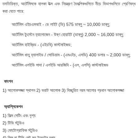
তদতিরিক্ত, আর্টেমিসকে হালকা উত্স এবং নিয়ন্ত্রণ বৈকল্পিকগুলিতে নীচে বিভাগগুলিতে শ্রেণিবদ্ধ
করা যেতে পারে:
আর্টেমিস এইচএমআই - ডে লাইট (ডি) 575 ডাব্লু ~ 10,000 ডাব্লু;
আর্টেমিস টুংস্টেন হ্যালোজেন - উষ্ণ হোয়াইট (ডাব্লু) 2,000 ~ 16,000 ডাব্লু;
আর্টেমিস হাইব্রিড - (এইচবি) কাস্টমাইজড;
আর্টেমিস ধাতু হ্যালাইড / সোডিয়াম - (এমএইচ, এসডি) 400 ডলার ~ 2,000 ডাব্লু;
আর্টেমিস এলইডি সাদা / এলইডি আরজিবি - (এল, এলসি) কাস্টমাইজড
ফাংশন
1) আলোকসজ্জা স্থাপন 2) ভরাট আলোক 3) বিচ্ছুরিত নরম আলোর প্রধান আলোকসজ্জা
অ্যাপ্লিকেশন
1) ফিল্ম সেটিং এবং দৃশ্য
2) টিভি স্টুডিও
3) ফোটোগ্রাফিক স্টুডিও
4) ফিল্ম বা টিভি সেট সহ ইভেন্টের দৃশ্য