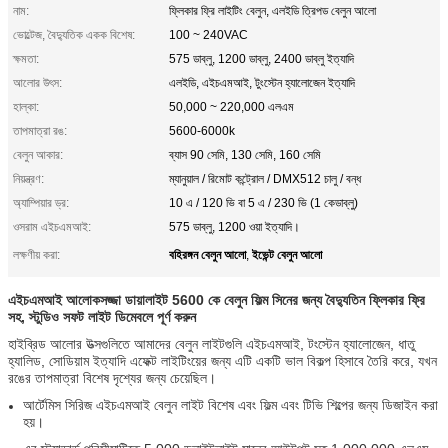
নাম:
ফ্লিকার ফ্রি লাইটিং বেলুন, এলইডি ত্রিপড বেলুন আলো
ভোল্টেজ, বৈদ্যুতিক একক বিশেষ:
100 ~ 240VAC
ক্ষমতা:
575 ডাব্লু, 1200 ডাব্লু, 2400 ডাব্লু ইত্যাদি
আলোর উৎস:
এলইডি, এইচএমআই, টুংস্টেন হ্যালোজেন ইত্যাদি
হাল্কা:
50,000 ~ 220,000 এলএম
তাপমাত্রা রঙ:
5600-6000k
বেলুন আকার:
ব্যাস 90 সেমি, 130 সেমি, 160 সেমি
নিয়ন্ত্রণ:
ম্যানুয়াল / রিমোট কন্ট্রোল / DMX512 চালু / বন্ধ
অ্যাম্পিয়ার ড্র:
10 এ / 120 ভি বা 5 এ / 230 ভি (1 কেডাব্লু)
ওসরাম এইচএমআই:
575 ডাব্লু, 1200 ওয়া ইত্যাদি।
বহিরঙ্গন বেলুন আলো
ইভেন্ট বেলুন আলো
লক্ষণীয় করা:
,
এইচএমআই আলোকসজ্জা ডায়ালাইট 5600 কে বেলুন ফিল্ম সিনের জন্য বৈদ্যুতিন ফ্লিকার ফ্রি
সহ, স্টুডিও সফট লাইট ডিমেবলে পূর্ণ করুন
হাইব্রিড আলোর উত্সগুলিতে আমাদের বেলুন লাইটগুলি এইচএমআই, টংস্টেন হ্যালোজেন, ধাতু
হ্যালিড, সোডিয়াম ইত্যাদি এফেক্ট লাইটিংয়ের জন্য এটি একটি ভাল বিকল্প হিসাবে তৈরি করে, যখন
রঙের তাপমাত্রা বিশেষ দৃশ্যের জন্য চেয়েছিল।
আর্টেমিস সিরিজ এইচএমআই বেলুন লাইট বিশেষ এবং ফিল্ম এবং টিভি শিল্পের জন্য ডিজাইন করা
হয়।