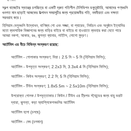
স্বল্প বাজেটের স্বতন্ত্র চলচ্চিত্র বা একটি দ্রুত গতিশীল টেলিভিশন ডকুমেন্টারি, আমাদের পণ্যগুলি
গুনগত মান ছাড়াই আজকের উত্পাদন সময়সূচীর জন্য প্রয়োজনীয় গতি, নমনীয়তা এবং দক্ষতা
সরবরাহ করে।
হিলিয়াম বেলুনগুলি উদ্বোধন, বাণিজ্য শো এবং সজ্জা, বা প্যারেড, নির্বাচন এবং অনুষ্ঠান ইত্যাদির
মতো ব্যবসায়িক বিজ্ঞাপনের জন্য বাড়ির বাইরে বা বাইরে বা হাওয়াতে ব্যবহার করা যেতে পারে
আমরা নকশা, আকার, রঙ, ঝুলন্ত ব্যানার, লাইটস, লোগো মুদ্রণ।
আর্টেমিস এর নীচে বিভিন্ন সংস্করণ রয়েছে:
আর্টেমিস - গোলাকার সংস্করণ;
দিয়া।
2.5 মি ~ 5 মি (হিলিয়াম ফিলিং);
আর্টেমিস - উপবৃত্ত সংস্করণ;
2.2x3 মি, 3.3x4.4 মি (হিলিয়াম ফিলিং);
আর্টেমিস - কিউব সংস্করণ;
2.2 মি; 5 মি (হিলিয়াম ফিলিং);
আর্টেমিস - টিউব সংস্করণ;
1.8x5.5m ~ 2.5x10m (হিলিয়াম ফিলিং);
উপরোক্ত গোলক / উপবৃত্তাকার / কিউব / টিউব এর ট্রিপড স্ট্যান্ডের জন্য বায়ু ভরাট
দ্বারা, ঝুলন্ত, কড়া অ্যাপ্লিকেশনগুলির আর্টেমিস
আর্টেমিস হলো (চলছে)
আর্টেমিস - মেঘ (চলমান)