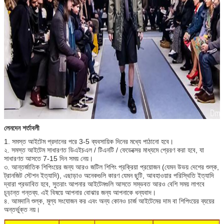
লেনদেন শর্তাবলী
1. সমস্ত আইটেম প্রদানের পরে 3-5 ব্যবসায়িক দিনের মধ্যে পাঠানো হবে।
২. সমস্ত আইটেম সাধারণত ডিএইচএল / টিএনটি / ফেডেক্সের মাধ্যমে প্রেরণ করা হবে, যা
সাধারণত আসতে 7-15 দিন সময় নেয়।
৩. আন্তর্জাতিক শিপিংয়ের জন্য আরও জটিল শিপিং প্রক্রিয়া প্রয়োজন (যেমন উভয় দেশের শুল্ক,
ট্রানজিট স্টেশন ইত্যাদি), এছাড়াও অনেকগুলি কারণ যেমন ছুটি, আবহাওয়ার পরিস্থিতি ইত্যাদি
দ্বারা প্রভাবিত হবে, সুতরাং আপনার আইটেমগুলি আসতে সম্ভবত আরও বেশি সময় লাগবে
চূড়ান্ত গন্তব্য.
এই বিষয়ে আপনার বোঝার জন্য আপনাকে ধন্যবাদ।
৪. আমদানি শুল্ক, মূল্য সংযোজন কর এবং অন্য কোনও চার্জ আইটেমের দাম বা শিপিংয়ের ব্যয়ের
অন্তর্ভুক্ত নয়।