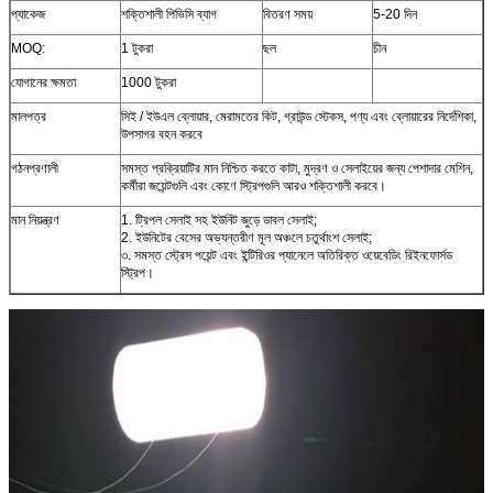
প্যাকেজ
শক্তিশালী পিভিসি ব্যাগ
বিতরণ সময়
5-20 দিন
MOQ:
1 টুকরা
ছল
চীন
যোগানের ক্ষমতা
1000 টুকরা
মালপত্র
সিই / ইউএল ব্লোয়ার, মেরামতের কিট, গ্রাউন্ড স্টেকস, পণ্য এবং ব্লোয়ারের নির্দেশিকা,
উপসাগর বহন করবে
গঠনপ্রণালী
সমস্ত প্রক্রিয়াটির মান নিশ্চিত করতে কাটা, মুদ্রণ ও সেলাইয়ের জন্য পেশাদার মেশিন,
কর্মীরা জয়েন্টগুলি এবং কোণে স্ট্রিপগুলি আরও শক্তিশালী করবে।
মান নিয়ন্ত্রণ
1. ট্রিপল সেলাই সহ ইউনিট জুড়ে ডাবল সেলাই;
2. ইউনিটের বেসের অভ্যন্তরীণ মূল অঞ্চলে চতুর্থাংশ সেলাই;
৩. সমস্ত স্ট্রেস পয়েন্ট এবং ইন্টিরিওর প্যানেলে অতিরিক্ত ওয়েবেডিং রিইনফোর্সড
স্ট্রিপ।