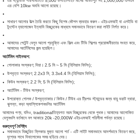
এর স্ট্যান্ডার্ড পরিসীমাটিতে 5,000 ডলাইটলাইট মানের আউটপুট সহ 1,000,000 এলএম
এর বেশি 10kw অবধি আলো রয়েছে।
সাধারণ আলোর উত্স তৈরি করতে কিছু বিশেষ কৌশল ব্যবহার করুন - এইচএমআই বা এলইডি বা
টুংস্টেন হ্যালোজেন ইত্যাদি বিচ্ছুরকের মাধ্যমে সমানভাবে বিতরণ করা লাইট নির্গত করে।
আমাদের পেটেন্ট বেলুন আলো প্রযুক্তি এবং ফিল্ম এবং টিভি শিল্পের প্রয়োজনীয়তার সংহত করে,
আমাদের আর্টেমিসের জন্ম হয়েছিল।
আর্টেমিস লাইনআপ:
গোলাকার সংস্করণ;
দিয়া।
2.5 মি ~ 5 মি (হিলিয়াম ফিলিং);
উপবৃত্ত সংস্করণ;
2.2x3 মি, 3.3x4.4 মি (হিলিয়াম ফিলিং);
কিউব সংস্করণ;
2.2 মি; 5 মি (হিলিয়াম ফিলিং);
আর্টেমিস - টিউব সংস্করণ;
উপরোক্ত গোলক / উপবৃত্তাকার / কিউব / টিউব এর ট্রিপড স্ট্যান্ডের জন্য বায়ু ভরাট দ্বারা,
ঝুলন্ত, কড়া অ্যাপ্লিকেশনগুলির আর্টেমিস
আমাদের পণ্য, যদিও, traditionalতিহ্যগত নরম বিচ্ছুরকের থেকে পৃথক।
আমাদের আলোকিত
বেলুনগুলি বর্তমানে নল আকারে 20k -20,000W এইচএমআই পরিসীমা পর্যন্ত রয়েছে।
গুরুত্বপূর্ণ বৈশিষ্ট্য
সমানভাবে বিচ্ছুরিত ফ্লিকার মুক্ত আলো শর্ত - এটি লাইট সমানভাবে আদর্শভাবে বিতরণ করে,
দৃশ্যের সাথে দিবালোকের সময় ছড়িয়ে দেয়।