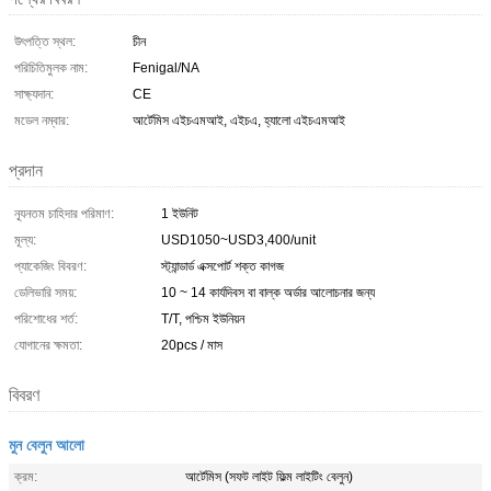
উৎপত্তি স্থল:
চীন
পরিচিতিমুলক নাম:
Fenigal/NA
সাক্ষ্যদান:
CE
মডেল নম্বার:
আর্টেমিস এইচএমআই, এইচএ, হ্যালো এইচএমআই
প্রদান
ন্যূনতম চাহিদার পরিমাণ:
1 ইউনিট
মূল্য:
USD1050~USD3,400/unit
প্যাকেজিং বিবরণ:
স্ট্যান্ডার্ড এক্সপোর্ট শক্ত কাগজ
ডেলিভারি সময়:
10 ~ 14 কার্যদিবস বা বাল্ক অর্ডার আলোচনার জন্য
পরিশোধের শর্ত:
T/T, পশ্চিম ইউনিয়ন
যোগানের ক্ষমতা:
20pcs / মাস
বিবরণ
মুন বেলুন আলো
ক্রম:
আর্টেমিস (সফট লাইট ফিল্ম লাইটিং বেলুন)