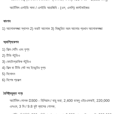
আর্টেমিস এলইডি সাদা / এলইডি আরজিবি - (এল, এলসি) কাস্টমাইজড
ফাংশন
1) আলোকসজ্জা স্থাপন 2) ভরাট আলোক 3) বিচ্ছুরিত নরম আলোর প্রধান আলোকসজ্জা
অ্যাপ্লিকেশন
1) ফিল্ম সেটিং এবং দৃশ্য
2) টিভি স্টুডিও
3) ফোটোগ্রাফিক স্টুডিও
4) ফিল্ম বা টিভি সেট সহ ইভেন্টের দৃশ্য
5) বিনোদন
6) বিশেষ প্রকল্প
বৈশিষ্ট্যযুক্ত পণ্য
আর্টেমিস গোলক D300 - হিলিয়াম / বায়ু ভরা;
2,400 ডাব্লু এইচএমআই, 220,000
এলএম, 3 মি / 9.8 ফুট ব্যাসের গোলক;