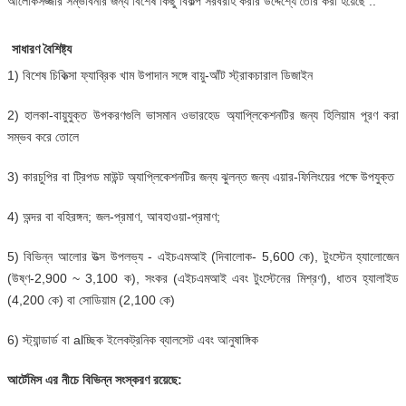
আলোকসজ্জার সম্ভাবনার জন্য বিশেষ কিছু বিকল্প সরবরাহ করার উদ্দেশ্যে তৈরি করা হয়েছে ..
সাধারণ বৈশিষ্ট্য
1) বিশেষ চিকিত্সা ফ্যাব্রিক খাম উপাদান সঙ্গে বায়ু-আঁট স্ট্রাকচারাল ডিজাইন
2) হালকা-বায়ুযুক্ত উপকরণগুলি ভাসমান ওভারহেড অ্যাপ্লিকেশনটির জন্য হিলিয়াম পূরণ করা
সম্ভব করে তোলে
3) কারচুপির বা ট্রিপড মাউন্ট অ্যাপ্লিকেশনটির জন্য ঝুলন্ত জন্য এয়ার-ফিলিংয়ের পক্ষে উপযুক্ত
4) অন্দর বা বহিরঙ্গন;
জল-প্রমাণ, আবহাওয়া-প্রমাণ;
5) বিভিন্ন আলোর উত্স উপলভ্য - এইচএমআই (দিবালোক- 5,600 কে), টুংস্টেন হ্যালোজেন
(উষ্ণ-2,900 ~ 3,100 ক), সংকর (এইচএমআই এবং টুংস্টেনের মিশ্রণ), ধাতব হ্যালাইড
(4,200 কে) বা সোডিয়াম (2,100 কে)
6) স্ট্যান্ডার্ড বা alচ্ছিক ইলেকট্রনিক ব্যালসেট এবং আনুষাঙ্গিক
আর্টেমিস এর নীচে বিভিন্ন সংস্করণ রয়েছে: