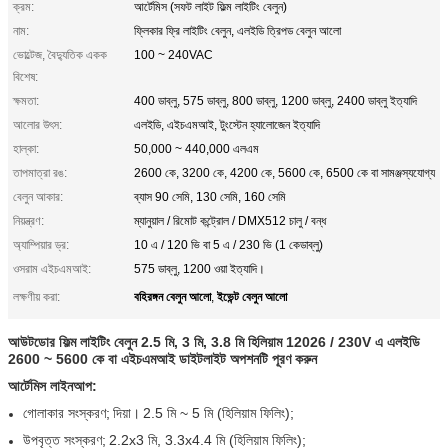
ক্রম:
আর্টেমিস (সফট লাইট ফিল্ম লাইটিং বেলুন)
নাম:
ফ্লিকার ফ্রি লাইটিং বেলুন, এলইডি ত্রিপড বেলুন আলো
ভোল্টেজ, বৈদ্যুতিক একক
100 ~ 240VAC
বিশেষ:
ক্ষমতা:
400 ডাব্লু, 575 ডাব্লু, 800 ডাব্লু, 1200 ডাব্লু, 2400 ডাব্লু ইত্যাদি
আলোর উৎস:
এলইডি, এইচএমআই, টুংস্টেন হ্যালোজেন ইত্যাদি
হাল্কা:
50,000 ~ 440,000 এলএম
তাপমাত্রা রঙ:
2600 কে, 3200 কে, 4200 কে, 5600 কে, 6500 কে বা সামঞ্জস্যযোগ্য
বেলুন আকার:
ব্যাস 90 সেমি, 130 সেমি, 160 সেমি
নিয়ন্ত্রণ:
ম্যানুয়াল / রিমোট কন্ট্রোল / DMX512 চালু / বন্ধ
অ্যাম্পিয়ার ড্র:
10 এ / 120 ভি বা 5 এ / 230 ভি (1 কেডাব্লু)
ওসরাম এইচএমআই:
575 ডাব্লু, 1200 ওয়া ইত্যাদি।
বহিরঙ্গন বেলুন আলো
ইভেন্ট বেলুন আলো
লক্ষণীয় করা:
,
আউটডোর ফিল্ম লাইটিং বেলুন 2.5 মি, 3 মি, 3.8 মি হিলিয়াম 12026 / 230V এ এলইডি
2600 ~ 5600 কে বা এইচএমআই ডাইটলাইট অপশনটি পূরণ করুন
আর্টেমিস লাইনআপ:
গোলাকার সংস্করণ;
দিয়া।
2.5 মি ~ 5 মি (হিলিয়াম ফিলিং);
উপবৃত্ত সংস্করণ;
2.2x3 মি, 3.3x4.4 মি (হিলিয়াম ফিলিং);