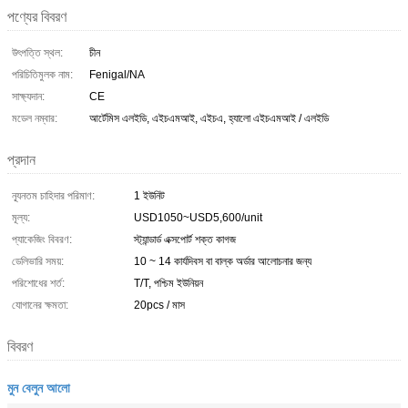
পণ্যের বিবরণ
উৎপত্তি স্থল:
চীন
পরিচিতিমুলক নাম:
Fenigal/NA
সাক্ষ্যদান:
CE
মডেল নম্বার:
আর্টেমিস এলইডি, এইচএমআই, এইচএ, হ্যালো এইচএমআই / এলইডি
প্রদান
ন্যূনতম চাহিদার পরিমাণ:
1 ইউনিট
মূল্য:
USD1050~USD5,600/unit
প্যাকেজিং বিবরণ:
স্ট্যান্ডার্ড এক্সপোর্ট শক্ত কাগজ
ডেলিভারি সময়:
10 ~ 14 কার্যদিবস বা বাল্ক অর্ডার আলোচনার জন্য
পরিশোধের শর্ত:
T/T, পশ্চিম ইউনিয়ন
যোগানের ক্ষমতা:
20pcs / মাস
বিবরণ
মুন বেলুন আলো