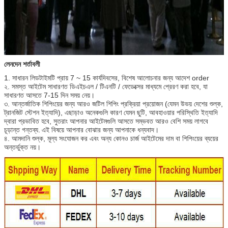
লেনদেন শর্তাবলী
1. সাধারন লিডটাইমটি প্রায় 7 ~ 15 কার্যদিবসের, বিশেষ আলোচনার জন্য আদেশ order
২. সমস্ত আইটেম সাধারণত ডিএইচএল / টিএনটি / ফেডেক্সের মাধ্যমে প্রেরণ করা হবে, যা
সাধারণত আসতে 7-15 দিন সময় নেয়।
৩. আন্তর্জাতিক শিপিংয়ের জন্য আরও জটিল শিপিং প্রক্রিয়া প্রয়োজন (যেমন উভয় দেশের শুল্ক,
ট্রানজিট স্টেশন ইত্যাদি), এছাড়াও অনেকগুলি কারণ যেমন ছুটি, আবহাওয়ার পরিস্থিতি ইত্যাদি
দ্বারা প্রভাবিত হবে, সুতরাং আপনার আইটেমগুলি আসতে সম্ভবত আরও বেশি সময় লাগবে
চূড়ান্ত গন্তব্য.
এই বিষয়ে আপনার বোঝার জন্য আপনাকে ধন্যবাদ।
৪. আমদানি শুল্ক, মূল্য সংযোজন কর এবং অন্য কোনও চার্জ আইটেমের দাম বা শিপিংয়ের ব্যয়ের
অন্তর্ভুক্ত নয়।