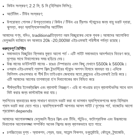
কিউব সংস্করণ;
2.2 মি; 5 মি (হিলিয়াম ফিলিং);
আর্টেমিস - টিউব সংস্করণ;
উপরোক্ত গোলক / উপবৃত্তাকার / কিউব / টিউব এর ট্রিপড স্ট্যান্ডের জন্য বায়ু ভরাট দ্বারা,
ঝুলন্ত, কড়া অ্যাপ্লিকেশনগুলির আর্টেমিস
আমাদের পণ্য, যদিও, traditionalতিহ্যগত নরম বিচ্ছুরকের থেকে পৃথক।
আমাদের আলোকিত
বেলুনগুলি বর্তমানে নল আকারে 20k -20,000W এইচএমআই পরিসীমা পর্যন্ত রয়েছে।
গুরুত্বপূর্ণ বৈশিষ্ট্য
সমানভাবে বিচ্ছুরিত ফ্লিকার মুক্ত আলো শর্ত - এটি লাইট সমানভাবে আদর্শভাবে বিতরণ করে,
দৃশ্যের সাথে দিবালোকের সময় ছড়িয়ে দেয়।
উচ্চ মানের ডাইটলাইট মানের - রঙের টেম্পারচার এমন কিছু যেখানে 5500k k 5600k।
ওসরাম এইচএমআই ল্যাম্প ফিল্ম ইন্ডাস্ট্রির স্ট্যান্ড অপশন হিসাবে ব্যবহৃত হয়।
এদিকে
ফিলিপস এমএসআর বা শীর্ষ চীন তাইওয়ান জেনবোর মতো ব্র্যান্ডের এইচএমআই তৈরি করে।
এটি আমাদের আলোর তাপমাত্রা হ'ল দিবালোকের মান নিশ্চিত করে
শীর্ষস্থানীয় ইলেকট্রনিক্স এবং ব্যালাস্ট নিয়ন্ত্রণ - এরি বা পাওয়ার রত্ন ব্যালাস্টগুলির সাথে ভাল
ফিট করার জন্য কাস্টমাইজ করা যায়।
স্থগিতের ব্যবহারের জন্য সাধারণ বাতাসে ভরাট করা বা ভাসমান অ্যাপ্লিকেশনের জন্য হিলিয়াম
গ্যাস ভরাট করা যেতে পারে।
অ্যাপ্লিকেশনটি আপনার আসল সাইট / দৃশ্যের শর্ত, বাজেটের আলো
প্রয়োজন depends
আমাদের আলোকসজ্জার বেলুনগুলি নীচের ফিল্ম এবং টিভি, স্টুডিও, ফটোগ্রাফিক এবং উচ্চমানের
দিবালোক আলোকসজ্জা সম্পর্কিত অনেক শিল্পের জন্য ব্যাপকভাবে হতে পারে:
চলচ্চিত্রের দৃশ্য - অ্যাকশন, প্রেম, হরর, সায়েন্স ফিকশন, ডকুমেন্টারি, কৌতুক, ট্র্যাজেডি,