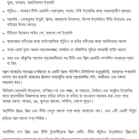
যুদ্ধ, অপরাধ, অ্যানিমেশন ইত্যাদি
স্টুডিও - সাধারণ টিভি রেকর্ডিং প্রোগ্রাম, সংবাদ, টকি ইত্যাদির জন্য অভ্যন্তরীণ ব্যবহৃত
সরাসরি - খেলাধুলার ইভেন্ট, উত্সব, জমকালো উদযাপন, বিশেষ ইত্যাদিতে টিভি ইনডোর এবং
বাইরের উভয় ক্ষেত্রে
টিভিতে বিনোদন লাইভ শো, ফ্যাশন শো ইত্যাদি
ক্যামেরার শুটিংয়ের জন্য ফটোগ্রাফিক স্টুডিও বা ছবির শুটিংয়ের জন্য আউটডোর আলো
গল্ফ কোর্স বৃহত অঞ্চল আলোকসজ্জা;
সামরিক বা লজিস্টিক সুবিধা অস্থায়ী সাইট আলো
নরম এবং ঝাঁকুনির আলোর প্রয়োজনীয়তা সহ টিভি এবং ফিল্ম রেকর্ডিং সম্পর্কিত অন্যান্য স্থান
বা থিম
স্বল্প বাজেটের স্বতন্ত্র চলচ্চিত্র বা একটি দ্রুত গতিশীল টেলিভিশন ডকুমেন্টারি, আমাদের পণ্যগুলি
গুনগত মান ছাড়াই আজকের উত্পাদন সময়সূচীর জন্য প্রয়োজনীয় গতি, নমনীয়তা এবং দক্ষতা
সরবরাহ করে।
হিলিয়াম বেলুনগুলি উদ্বোধন, বাণিজ্য শো এবং সজ্জা, বা প্যারেড, নির্বাচন এবং অনুষ্ঠান ইত্যাদির
মতো ব্যবসায়িক বিজ্ঞাপনের জন্য বাড়ির বাইরে বা বাইরে বা হাওয়াতে ব্যবহার করা যেতে পারে
আমরা নকশা, আকার, রঙ, ঝুলন্ত ব্যানার, লাইটস, লোগো মুদ্রণ।
আর্টেমিস film ফিল্ম এবং টিভি বেলুন আলো পণ্য জন্য আমাদের নাম।
এবং এটি একটি নিখুঁত
ছড়িয়ে নরম আলো পণ্য সিরিজ।
আর্টেমিস হ'ল ফিল্ম এবং টিভি ইন্ডাস্ট্রিকে ফিল্ম সেটিং, টিভি স্টুডিও ইত্যাদিতে ফিল্ম-ইন