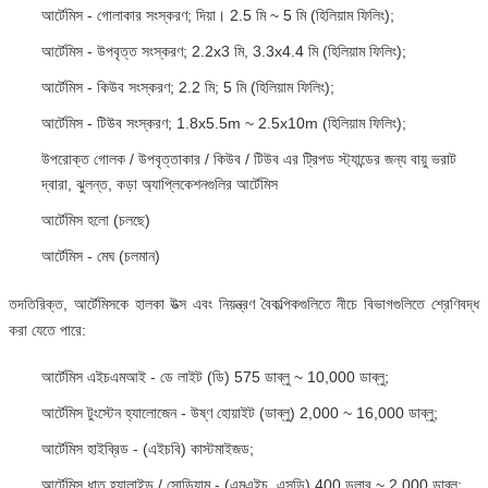
আর্টেমিস - গোলাকার সংস্করণ;
দিয়া।
2.5 মি ~ 5 মি (হিলিয়াম ফিলিং);
আর্টেমিস - উপবৃত্ত সংস্করণ;
2.2x3 মি, 3.3x4.4 মি (হিলিয়াম ফিলিং);
আর্টেমিস - কিউব সংস্করণ;
2.2 মি; 5 মি (হিলিয়াম ফিলিং);
আর্টেমিস - টিউব সংস্করণ;
1.8x5.5m ~ 2.5x10m (হিলিয়াম ফিলিং);
উপরোক্ত গোলক / উপবৃত্তাকার / কিউব / টিউব এর ট্রিপড স্ট্যান্ডের জন্য বায়ু ভরাট
দ্বারা, ঝুলন্ত, কড়া অ্যাপ্লিকেশনগুলির আর্টেমিস
আর্টেমিস হলো (চলছে)
আর্টেমিস - মেঘ (চলমান)
তদতিরিক্ত, আর্টেমিসকে হালকা উত্স এবং নিয়ন্ত্রণ বৈকল্পিকগুলিতে নীচে বিভাগগুলিতে শ্রেণিবদ্ধ
করা যেতে পারে:
আর্টেমিস এইচএমআই - ডে লাইট (ডি) 575 ডাব্লু ~ 10,000 ডাব্লু;
আর্টেমিস টুংস্টেন হ্যালোজেন - উষ্ণ হোয়াইট (ডাব্লু) 2,000 ~ 16,000 ডাব্লু;
আর্টেমিস হাইব্রিড - (এইচবি) কাস্টমাইজড;
আর্টেমিস ধাতু হ্যালাইড / সোডিয়াম - (এমএইচ, এসডি) 400 ডলার ~ 2,000 ডাব্লু;