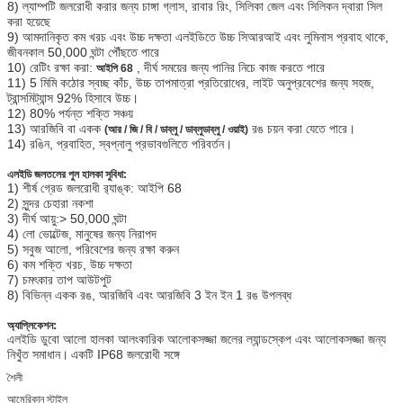
8) ল্যাম্পটি জলরোধী করার জন্য চাঙ্গা গ্লাস, রাবার রিং, সিলিকা জেল এবং সিলিকন দ্বারা সিল
করা হয়েছে
9) আমদানিকৃত কম খরচ এবং উচ্চ দক্ষতা এলইডিতে উচ্চ সিআরআই এবং লুমিনাস প্রবাহ থাকে,
জীবনকাল 50,000 ঘন্টা পৌঁছতে পারে
10) রেটিং রক্ষা করা:
, দীর্ঘ সময়ের জন্য পানির নিচে কাজ করতে পারে
আইপি 68
11) 5 মিমি কঠোর স্বচ্ছ কাঁচ, উচ্চ তাপমাত্রা প্রতিরোধের, লাইট অনুপ্রবেশের জন্য সহজ,
ট্রান্সমিট্যান্স 92% হিসাবে উচ্চ।
12) 80% পর্যন্ত শক্তি সঞ্চয়
13) আরজিবি বা একক
রঙ চয়ন করা যেতে পারে।
(আর / জি / বি / ডাব্লু / ডাব্লুডাব্লু / ওয়াই)
14) রঙিন, প্রবাহিত, স্বপ্নালু প্রভাবগুলিতে পরিবর্তন।
এলইডি জলতলের পুল হালকা সুবিধা:
1) শীর্ষ গ্রেড জলরোধী র‌্যাঙ্ক: আইপি 68
2) সুন্দর চেহারা নকশা
3) দীর্ঘ আয়ু:> 50,000 ঘন্টা
4) লো ভোল্টেজ, মানুষের জন্য নিরাপদ
5) সবুজ আলো, পরিবেশের জন্য রক্ষা করুন
6) কম শক্তি খরচ, উচ্চ দক্ষতা
7) চমৎকার তাপ আউটপুট
8) বিভিন্ন একক রঙ, আরজিবি এবং আরজিবি 3 ইন ইন 1 রঙ উপলব্ধ
অ্যাপ্লিকেশন:
এলইডি ডুবো আলো হালকা আলংকারিক আলোকসজ্জা জলের ল্যান্ডস্কেপ এবং আলোকসজ্জা জন্য
নিখুঁত সমাধান।
একটি IP68 জলরোধী সঙ্গে
শৈলী
আমেরিকান স্টাইল