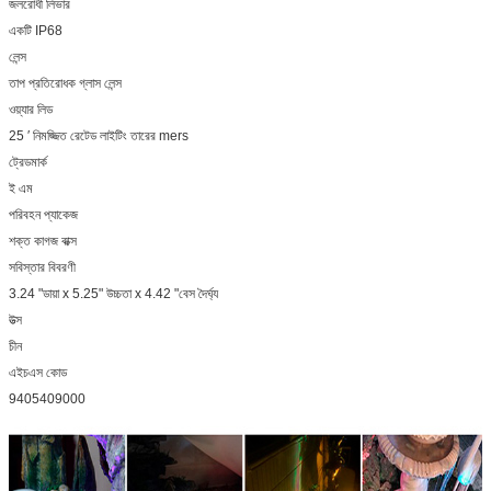
জলরোধী লিভার
একটি IP68
লেন্স
তাপ প্রতিরোধক গ্লাস লেন্স
ওয়্যার লিড
25 ′ নিমজ্জিত রেটেড লাইটিং তারের mers
ট্রেডমার্ক
ই এম
পরিবহন প্যাকেজ
শক্ত কাগজ বাক্স
সবিস্তার বিবরণী
3.24 "ডায়া x 5.25" উচ্চতা x 4.42 "বেস দৈর্ঘ্য
উত্স
চীন
এইচএস কোড
9405409000