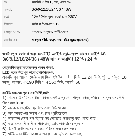
রঙ:
আরজিবি 3 ইন 1, সাদা, একক রঙ
ক্ষমতা:
3/6/9/12/18/24/36 / 48W
ভোল্ট:
12v / 24v সুরক্ষা ভোল্টেজ বা 230V
নিয়ন্ত্রণ:
অটো বা ডিএমএক্স 512
নিয়ন্ত্রণ মোড:
কনসোল, ম্যানুয়াল, অটো, স্লেভ
মাকড়সা মরীচি চলন্ত মাথা
রঙিন ল্যান্ডস্কেপ লাইট
লক্ষণীয় করা:
,
ওয়াটারপুল, ফোয়ারা জন্য জল-টাইট এলইডি ল্যান্ডস্কেপ আলোর আইপি 68
3/6/9/12/18/24/36 / 48W সাদা বা আরজিবি 12 ভি / 24 ভি
নেতৃত্বাধীন ডুবো আলোর জন্য প্রধান বিবরণ:
LED জলের নীচে পুল আলো স্পেসিফিকেশন:
এলইডি পুল আলো, স্টেইনলেস স্টিল হাউজিং, এসি / ডিসি 12/24 ভি ইনপুট ,, শক্তি: 18
ডাব্লু, আকার: Φ190 মিমি * Ｈ150 মিমি, আইপি 68
এলইডি জলতলের পুল হালকা বৈশিষ্ট্যগুলি:
1) আলোর উত্স হিসাবে উচ্চ শক্তি এলইডি গ্রহণ।
শক্তি সঞ্চয়, পরিবেশ-বান্ধব এবং দীর্ঘ
জীবনকাল long
2) কম কাজ ভোল্টেজ, সুরক্ষিত এবং নির্ভরযোগ্য
3) ভাল আবহাওয়া ক্ষমতা এবং চাপ প্রতিরোধের
4) অভিক্ষেপ কোণ বেস স্ট্যান্ড সহ স্বেচ্ছায় সামঞ্জস্য করা যেতে পারে
5) সাত রঙের, ধীরে ধীরে পরিবর্তন, হঠাৎ-পরিবর্তনের প্রভাব
6) রিমোট কন্ট্রোলারের মাধ্যমে সক্রিয় করা যেতে পারে
7) স্টেইনলেস স্টিল আবাসন অনন্য এবং দুর্দান্ত নকশা সহ