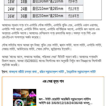
আমাদের প্রধান পণ্য হ'ল এলইডি স্টেজ লাইটিং, এলইডি মুভিং হেড, এলইডি ওয়াল ওয়াশার,
এলইডি স্পট আলো, এলইডি টিউব আলো, এলইডি বাণিজ্যিক আলো, এলইডি জল আলো এবং
অন্যান্য এলইডি আলো।
আমাদের বেশিরভাগ পণ্য রফতানির জন্য।
সমস্ত পণ্য সিই এবং
রোএইচএস শংসাপত্র অর্জন করেছে।
স্টেজ লাইটের সাথে আমরা মূল বিষয়: মুভিং হেড লাইট, স্ক্যান লাইট, ফলো লাইট, এলইডি লাইট,
লেজার লাইট, আউটডোর লাইট, স্মোক মেশিন, কন্ট্রোলার ইত্যাদি।
আমরা 'মানের আগে, সম্মানের সর্বোচ্চ, পরিষেবা সেরা' নীতিটি গ্রহণ করি।
আমাদের পণ্যগুলি
বিকাশ করতে, আমরা ISO9001 মানের সিস্টেমের মান অনুযায়ী নিখুঁত মান নিয়ন্ত্রণের সিস্টেমটি
প্রতিষ্ঠা করেছি।
মাকড়সা মরীচি চলন্ত মাথা
রঙিন ল্যান্ডস্কেপ লাইট
বৈদ্যুতিক ল্যান্ডস্কেপ লাইট
ট্যাগ:
,
,
এর সেরা মূল্য পান
জল - টাইট হোয়াইট আরজিবি ল্যান্ডস্কেপ লাইটস
আইপি 68 3/6/9/12/18/24/36/48 ডাবলু