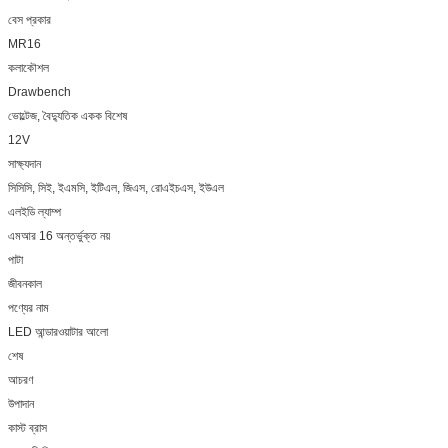
বেস প্রকার
MR16
কলাকৌশল
Drawbench
ভোল্টেজ, বৈদ্যুতিক একক বিশেষ
12V
সাক্ষ্যদান
সিসিসি, সিই, ইএমসি, ইটিএল, জিএস, রোএইচএস, ইউএল
এলইডি ল্যাম্প
এমআর 16 অন্তর্ভুক্ত নয়
পাটা
জীবনকাল
পণ্যের নাম
LED আন্ডারওয়াটার আলো
শেষ
আচরণ
উপাদান
কাস্ট ব্রাস