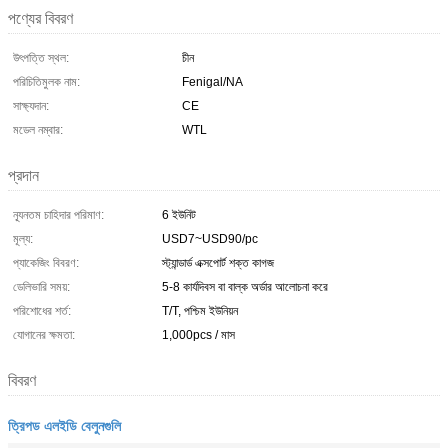
পণ্যের বিবরণ
উৎপত্তি স্থল:
চীন
পরিচিতিমুলক নাম:
Fenigal/NA
সাক্ষ্যদান:
CE
মডেল নম্বার:
WTL
প্রদান
ন্যূনতম চাহিদার পরিমাণ:
6 ইউনিট
মূল্য:
USD7~USD90/pc
প্যাকেজিং বিবরণ:
স্ট্যান্ডার্ড এক্সপোর্ট শক্ত কাগজ
ডেলিভারি সময়:
5-8 কার্যদিবস বা বাল্ক অর্ডার আলোচনা করে
পরিশোধের শর্ত:
T/T, পশ্চিম ইউনিয়ন
যোগানের ক্ষমতা:
1,000pcs / মাস
বিবরণ
ত্রিপড এলইডি বেলুনগুলি