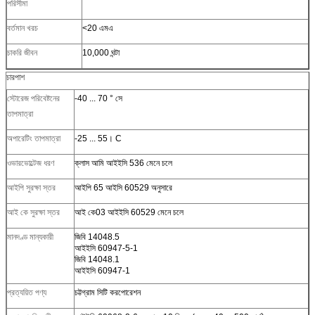
পরিসীমা
বর্তমান খরচ
<20 এমএ
চাকরি জীবন
10,000 ঘন্টা
চারপাশ
স্টোরেজ পরিবেষ্টনের
-40 ... 70 ° সে
তাপমাত্রা
অপারেটিং তাপমাত্রা
-25 ... 55। C
ওভারভোল্টেজ ধরণ
ক্লাস আমি আইইসি 536 মেনে চলে
আইপি সুরক্ষা স্তর
আইপি 65 আইসি 60529 অনুসারে
আই কে সুরক্ষা স্তর
আই কে03 আইইসি 60529 মেনে চলে
মানদণ্ড মান্যকারী
জিবি 14048.5
আইইসি 60947-5-1
জিবি 14048.1
আইইসি 60947-1
প্রত্যয়িত পণ্য
চট্টগ্রাম সিটি করপোরেশন