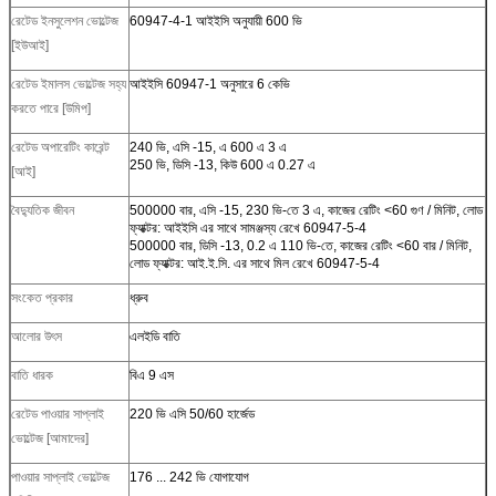
রেটেড ইনসুলেশন ভোল্টেজ
60947-4-1 আইইসি অনুযায়ী 600 ভি
[ইউআই]
রেটেড ইমালস ভোল্টেজ সহ্য
আইইসি 60947-1 অনুসারে 6 কেভি
করতে পারে [উমিপ]
রেটেড অপারেটিং কারেন্ট
240 ভি, এসি -15, এ 600 এ 3 এ
250 ভি, ডিসি -13, কিউ 600 এ 0.27 এ
[আই]
বৈদ্যুতিক জীবন
500000 বার, এসি -15, 230 ভি-তে 3 এ, কাজের রেটিং <60 গুণ / মিনিট, লোড
ফ্যাক্টর: আইইসি এর সাথে সামঞ্জস্য রেখে 60947-5-4
500000 বার, ডিসি -13, 0.2 এ 110 ভি-তে, কাজের রেটিং <60 বার / মিনিট,
লোড ফ্যাক্টর: আই.ই.সি. এর সাথে মিল রেখে 60947-5-4
সংকেত প্রকার
ধ্রুব
আলোর উৎস
এলইডি বাতি
বাতি ধারক
বিএ 9 এস
রেটেড পাওয়ার সাপ্লাই
220 ভি এসি 50/60 হার্জেড
ভোল্টেজ [আমাদের]
পাওয়ার সাপ্লাই ভোল্টেজ
176 ... 242 ভি যোগাযোগ