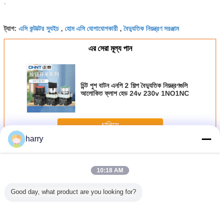
·
এসি কন্টাক্টর স্যুইচ
হোম এসি যোগাযোগকারী
বৈদ্যুতিক নিয়ন্ত্রণ সরঞ্জাম
ট্যাগ:
,
,
এর সেরা মূল্য পান
চিন্ট পুশ বাটন এনপি 2 শিল্প বৈদ্যুতিক নিয়ন্ত্রণগুলি
আলোকিত ফ্লাশ হেড 24v 230v 1NO1NC
চালিয়ে
harry
অটোমেশন নিয়ন্ত্রণ রিলে
অধিক
10:18 AM
Good day, what product are you looking for?
ি পুশ বাটন
5 রঙিন শিল্প বৈদ্যুতিক
ফ্লাশ হেড পুশ বাটন স্যুইচ
ম্যানুয়াল বৈদ্যুতিন এসি
ইন্ডাস্ট্রিয়াল
ন বৈদ্যুতিক
নিয়ন্ত্রণ সূচক ল্যাম্প
আলোকিত, পুশ বাটন
400 ভিএসি 63 এ 2
সুইচ ইন্ডিক