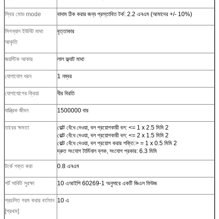
স্থির মোড mode
বাদাম ঠিক করার জন্য প্রস্তাবিত টর্ক: 2.2 এনএম (আমাদের +/- 10%)
সিগন্যাল ইউনিট মাথা
বৃত্তাকার
আকৃতি
জয়স্টিক আকার
লাল ফ্ল্যাট মাথা
যোগাযোগ ধরন
1 নম্বর
যোগাযোগের ক্রিয়া
ধীর বিরতি
যান্ত্রিক জীবন
1500000 বার
তারের ক্ষমতা
বোল্ট বেঁধে দেওয়া, বল প্রয়োগকারী বল: <= 1 x 2.5 মিমি 2
বোল্ট বেঁধে দেওয়া, বল প্রয়োগকারী বল: <= 2 x 1.5 মিমি 2
বোল্ট বেঁধে দেওয়া, বল প্রয়োগ করার শক্তি:> = 1 x 0.5 মিমি 2
দ্রুত সংযোগ টার্মিনাল ব্লক, সংযোগ প্রকার: 6.3 মিমি
টর্কে শক্ত করা
0.8 এনএম
শর্ট সার্কিট সুরক্ষা
10 এআইপি 60269-1 অনুসারে একটি জিএল ফিউজ
প্রচলিত গরম করার বর্তমান
10 এ
[প্রথম]