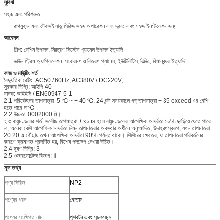
সুবিধা
সহজ এবং পরিশ্রুত
রাগযুক্ত এবং টেকসই ধাতু সিরিজ সহজ অপারেশন এবং দ্রুত এবং সহজ ইনস্টলেশন জন্য
আবেদন
শিল্প: মেশিন উত্পাদন, নিয়ন্ত্রণ সিস্টেম প্যানেল উত্পাদন ইত্যাদি
ডাউন স্ট্রিম অ্যাপ্লিকেশন: সংক্রমণ ও বিতরণ প্যানেল, ইউটিলিটিস, বিল্ডিং, বিমানবন্দর ইত্যাদি
কাজ ও মাউন্টিং শর্ত
বৈদ্যুতিক রেটিং: AC50 / 60Hz, AC380V / DC220V;
সুরক্ষার ডিগ্রি: আইপি 40
মানক: আইইসি / EN60947-5-1
2.1 পরিবেষ্টনের তাপমাত্রা -5 ℃ ~ + 40 ℃, 24 ঘন্টা সময়কালে গড় তাপমাত্রা + 35 exceed এর বেশি
হতে পারে না ℃
2.2 উচ্চতা: 0002000 মি।
২.৩ বায়ুমণ্ডলের শর্ত: সর্বোচ্চ তাপমাত্রা + ৪০ is হলে বায়ুমণ্ডলের আপেক্ষিক আর্দ্রতা ৫০% ছাড়িয়ে যেতে পারে
না; অনেক বেশি আপেক্ষিক আর্দ্রতা নিম্ন তাপমাত্রার অবস্থার অধীনে অনুমোদিত, উদাহরণস্বরূপ, যখন তাপমাত্রা +
20 20 এ পৌঁছায় তখন আপেক্ষিক আর্দ্রতা 90% পর্যন্ত থাকে। শিশিরের ক্ষেত্রে, যা তাপমাত্রা পরিবর্তনের
কারণে ক্রমাগত প্রদর্শিত হয়, বিশেষ পদক্ষেপ নেওয়া উচিত।
2.4 দূষণ ডিগ্রি: 3
2.5 ওভারভোল্টেজ বিভাগ: Ⅱ
মূল তথ্য
পণ্য সিরিজ
NP2
পণ্যের ধরন
বোতাম
পণ্যের সংক্ষিপ্ত নাম
পুশবটন এবং সূচকসমূহ