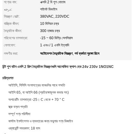
পণ্যের নাম:
এক্সবি 2 বি পুশ বোতাম
درجه:
পাইলট ডিভাইস
নিয়ন্ত্রণ ভোল্ট:
380VAC, 220VDC
যান্ত্রিক জীবন:
10 মিলিয়ন চক্র
বৈদ্যুতিক জীবন:
300 হাজার চক্র
পরিবেশের তাপমাত্রা:
-15 ~ 60 ডিগ্রি সেলসিয়াস
যোগাযোগ:
1 এনও / 1 এনসি ইত্যাদি
অটোমেশন বৈদ্যুতিক নিয়ন্ত্রণ
পর্ব ব্যর্থতা সুরক্ষা রিলে
লক্ষণীয় করা:
,
চিন্ট পুশ বাটন এনপি 2 শিল্প বৈদ্যুতিক নিয়ন্ত্রণগুলি আলোকিত ফ্লাশ হেড 24v 230v 1NO1NC
চরিত্রগত
আইইসি, সিসিসি শংসাপত্রের মানগুলির সাথে সম্মতি
আইপি 65, বা আইপি 66 (প্রতিরক্ষামূলক কভার সহ)
অপারেটিং তাপমাত্রা -25। C থেকে + 70 ° C
স্ক্রু বন্ধন পদ্ধতি
সম্পূর্ণ পণ্য পরিসীমা
কাস্টম ইনস্টলেশন ও ব্যবহারের জন্য মডুলার পণ্য ডিজাইন
ওয়্যারেন্টি সময়কাল: 18 মাস