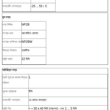
অপারেটিং তাপমাত্রা
-25 ... 55। C
মূল তথ্য
পণ্য সিরিজ
NP2B
পণ্যের ধরন
আলোকিত বোতাম
পণ্যের সংক্ষিপ্ত নাম
NP2BW
সীমান্ত উপাদান
প্লাস্টিক
মাউন্ট ব্যাস
22 মিমি
অতিরিক্ত তথ্য
প্রতি টুকরো আলাদা বিক্রয়
1
পরিমাণ
সুরক্ষা প্রক্রিয়া
টিসি
অপারেটিং অবস্থান
যে কোনও অবস্থান
মাউন্ট পিচ
> = 30 x 40 মিমি (প্যানেল) - বেধ: 1 ... 5 মিমি