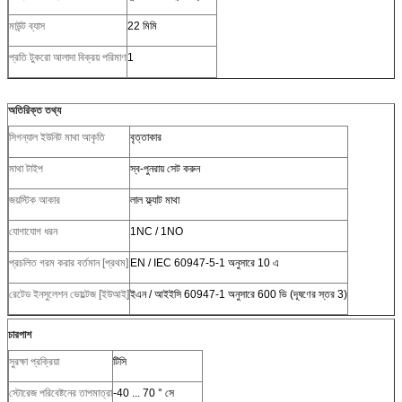
মাউন্ট ব্যাস
22 মিমি
প্রতি টুকরো আলাদা বিক্রয় পরিমাণ
1
অতিরিক্ত তথ্য
সিগন্যাল ইউনিট মাথা আকৃতি
বৃত্তাকার
মাথা টাইপ
স্ব-পুনরায় সেট করুন
জয়স্টিক আকার
লাল ফ্ল্যাট মাথা
যোগাযোগ ধরন
1NC / 1NO
প্রচলিত গরম করার বর্তমান [প্রথম]
EN / IEC 60947-5-1 অনুসারে 10 এ
রেটেড ইনসুলেশন ভোল্টেজ [ইউআই]
ইএন / আইইসি 60947-1 অনুসারে 600 ভি (দূষণের স্তর 3)
চারপাশ
সুরক্ষা প্রক্রিয়া
টিসি
স্টোরেজ পরিবেষ্টনের তাপমাত্রা
-40 ... 70 ° সে