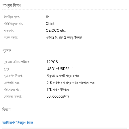
পণ্যের বিবরণ
উৎপত্তি স্থল:
চীন
পরিচিতিমুলক নাম:
Chint
সাক্ষ্যদান:
CE,CCC etc.
মডেল নম্বার:
এনপি 2 বি, বিপি 2 ডাব্লু, ইত্যাদি
প্রদান
ন্যূনতম চাহিদার পরিমাণ:
12PCS
মূল্য:
USD1~USD3/unit
প্যাকেজিং বিবরণ:
স্ট্যান্ডার্ড এক্সপোর্ট শক্ত কাগজ
ডেলিভারি সময়:
5-8 কার্যদিবস বা বাল্ক অর্ডার আলোচনা করে
পরিশোধের শর্ত:
T/T, পশ্চিম ইউনিয়ন
যোগানের ক্ষমতা:
50, 000pcs/মাস
বিবরণ
অটোমেশন নিয়ন্ত্রণ রিলে