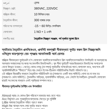
درجه:
সেন্সর
নিয়ন্ত্রণ ভোল্ট:
380VAC, 220VDC
যান্ত্রিক জীবন:
10 মিলিয়ন চক্র
বৈদ্যুতিক জীবন:
300 হাজার চক্র
পরিবেশের তাপমাত্রা:
-15 ~ 60 ডিগ্রি সেলসিয়াস
যোগাযোগ:
1 NO + 1 এনসি
বৈদ্যুতিক নিয়ন্ত্রণ সরঞ্জাম
পর্ব ব্যর্থতা সুরক্ষা রিলে
লক্ষণীয় করা:
,
স্নাইডার বৈদ্যুতিন এক্সসিকেএন, এক্সসিই কমপ্যাক্ট সীমাবদ্ধতা স্যুইচ করুন শিল্প নিয়ন্ত্রণগুলি
ওসিসেন্স ভারপ্রাপ্ত হেড প্লঞ্জার আবর্তনকারী আর্ম রোলার
যান্ত্রিক সীমাবদ্ধতা স্যুইচগুলি হ'ল যোগাযোগ অ্যাপ্লিকেশনগুলিতে শিল্প অ্যাপ্লিকেশনগুলিতে উপস্থিতি বা অবস্থানের
অবস্থান সনাক্তকরণের জন্য সংবেদনশীল ডিভাইসগুলি। শব্দ সীমা স্যুইচটি স্বয়ংক্রিয়ভাবে ডিভাইসের অপারেশন
থেকে উদ্ভূত হয়েছে। যেহেতু কোনও বস্তু (বা লক্ষ্য) স্যুইচটির অপারেটরের সাথে যোগাযোগ করে, অবশেষে এটি
অ্যাকিউউটরটিকে "সীমাতে" নিয়ে যায় যেখানে ইলেক-ট্রিকাল পরিচিতিগুলির স্থিতি পরিবর্তন হয়।
এই যান্ত্রিক ক্রিয়াটির মাধ্যমে বৈদ্যুতিক পরিচিতিগুলি হয় (সাধারণত একটি বদ্ধ সার্কিটে) খোলা হয় বা বন্ধ হয়
(সাধারণত খোলা সার্কিটে)। ইন্ডাকটিভ সান্নিধ্য, ক্যাপাসিটিভ সান্নিধ্য, এবং ফোটো ইলেকট্রিক সেন্সরগুলি যোগাযোগ
ছাড়াই সংবেদনের মাধ্যমে একই প্রক্রিয়া সম্পাদন করে।
সীমাবদ্ধ স্যুইচগুলির বৈশিষ্ট্য এবং উপকারিতা
Almost প্রায় যে কোনও শিল্প পরিবেশে ব্যবহার করা যেতে পারে
Acc নির্ভুলতা এবং পুনরাবৃত্তিযোগ্যতার ক্ষেত্রে খুব সুনির্দিষ্ট
Little সামান্য বৈদ্যুতিক শক্তি গ্রহণ করুন
High উচ্চ আনয়ন সঙ্গে লোড স্যুইচ করতে পারেন