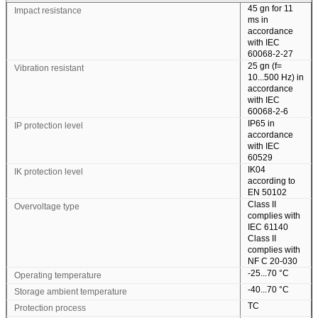
45 gn for 11
Impact resistance
ms in
accordance
with IEC
60068-2-27
25 gn (f=
Vibration resistant
10...500 Hz) in
accordance
with IEC
60068-2-6
IP65 in
IP protection level
accordance
with IEC
একটি বার্তা রেখে যান
60529
IK04
IK protection level
according to
আমরা শীঘ্রই আপনাকে আবার কল করব!
EN 50102
Class II
Overvoltage type
complies with
IEC 61140
Class II
complies with
NF C 20-030
-25...70 °C
Operating temperature
-40...70 °C
Storage ambient temperature
TC
Protection process