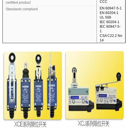
CCC
certified product
EN 60947-5-1
Standards compliant
EN 60204-1
UL 508
IEC 60204-1
IEC 60947-5-
1
CSA C22.2 No
14
জমা দিন