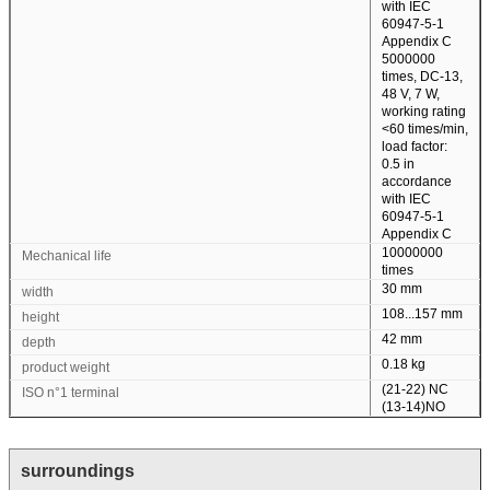
with IEC
60947-5-1
Appendix C
5000000
times, DC-13,
48 V, 7 W,
working rating
<60 times/min,
load factor:
0.5 in
accordance
with IEC
60947-5-1
Appendix C
10000000
Mechanical life
times
30 mm
width
108...157 mm
height
42 mm
depth
0.18 kg
product weight
(21-22) NC
ISO n°1 terminal
(13-14)NO
surroundings