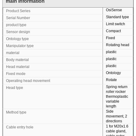
main information
OsiSense
Product Series
Standard type
Serial Number
Limit switch
product type
Compact
Sensor design
Fixed
Ontology type
Rotating head
Manipulator type
plastic
material
plastic
Body material
plastic
Head material
Ontology
Fixed mode
Rotate
Operating head movement
Spring return
Head type
roller rocker
thermoplastic
variable
length
Side
Method type
movement, 2
directions
1 for M20x1.6
Cable entry hole
cable gland,
cable outer