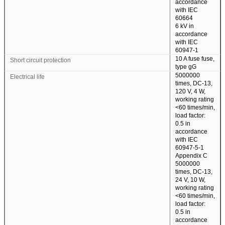
accordance
with IEC
60664
6 kV in
accordance
with IEC
60947-1
10 A fuse fuse,
Short circuit protection
type gG
5000000
Electrical life
times, DC-13,
120 V, 4 W,
working rating
<60 times/min,
load factor:
0.5 in
accordance
with IEC
60947-5-1
Appendix C
5000000
times, DC-13,
24 V, 10 W,
working rating
<60 times/min,
load factor:
0.5 in
accordance