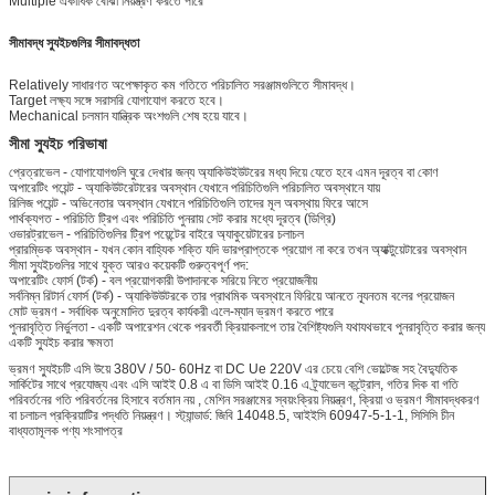
Multiple একাধিক বোঝা নিয়ন্ত্রণ করতে পারে
সীমাবদ্ধ স্যুইচগুলির সীমাবদ্ধতা
Relatively সাধারণত অপেক্ষাকৃত কম গতিতে পরিচালিত সরঞ্জামগুলিতে সীমাবদ্ধ।
Target লক্ষ্য সঙ্গে সরাসরি যোগাযোগ করতে হবে।
Mechanical চলমান যান্ত্রিক অংশগুলি শেষ হয়ে যাবে।
সীমা স্যুইচ পরিভাষা
প্রেত্রাভেল - যোগাযোগগুলি ঘুরে দেখার জন্য অ্যাকিউইউটরের মধ্য দিয়ে যেতে হবে এমন দূরত্ব বা কোণ
অপারেটিং পয়েন্ট - অ্যাকিউটরেটারের অবস্থান যেখানে পরিচিতিগুলি পরিচালিত অবস্থানে যায়
রিলিজ পয়েন্ট - অভিনেতার অবস্থান যেখানে পরিচিতিগুলি তাদের মূল অবস্থায় ফিরে আসে
পার্থক্যগত - পরিচিতি ট্রিপ এবং পরিচিতি পুনরায় সেট করার মধ্যে দূরত্ব (ডিগ্রি)
ওভারট্রাভেল - পরিচিতিগুলির ট্রিপ পয়েন্টের বাইরে অ্যাকুয়েটারের চলাচল
প্রারম্ভিক অবস্থান - যখন কোন বাহ্যিক শক্তি যদি ভারপ্রাপ্তকে প্রয়োগ না করে তখন অ্যাক্টুয়েটারের অবস্থান
সীমা স্যুইচগুলির সাথে যুক্ত আরও কয়েকটি গুরুত্বপূর্ণ পদ:
অপারেটিং ফোর্স (টর্ক) - বল প্রয়োগকারী উপাদানকে সরিয়ে নিতে প্রয়োজনীয়
সর্বনিম্ন রিটার্ন ফোর্স (টর্ক) - অ্যাকিউউটরকে তার প্রাথমিক অবস্থানে ফিরিয়ে আনতে ন্যূনতম বলের প্রয়োজন
মোট ভ্রমণ - সর্বাধিক অনুমোদিত দুরত্ব কার্যকরী এলে-ম্যান ভ্রমণ করতে পারে
পুনরাবৃত্তি নির্ভুলতা - একটি অপারেশন থেকে পরবর্তী ক্রিয়াকলাপে তার বৈশিষ্ট্যগুলি যথাযথভাবে পুনরাবৃত্তি করার জন্য
একটি স্যুইচ করার ক্ষমতা
ভ্রমণ স্যুইচটি এসি উয়ে 380V / 50- 60Hz বা DC Ue 220V এর চেয়ে বেশি ভোল্টেজ সহ বৈদ্যুতিক
সার্কিটের সাথে প্রযোজ্য এবং এসি আইই 0.8 এ বা ডিসি আইই 0.16 এ ট্র্যাভেল কন্ট্রোল, গতির দিক বা গতি
পরিবর্তনের গতি পরিবর্তনের হিসাবে বর্তমান নয় , মেশিন সরঞ্জামের স্বয়ংক্রিয় নিয়ন্ত্রণ, ক্রিয়া ও ভ্রমণ সীমাবদ্ধকরণ
বা চলাচল প্রক্রিয়াটির পদ্ধতি নিয়ন্ত্রণ। স্ট্যান্ডার্ড: জিবি 14048.5, আইইসি 60947-5-1-1, সিসিসি চীন
বাধ্যতামূলক পণ্য শংসাপত্র