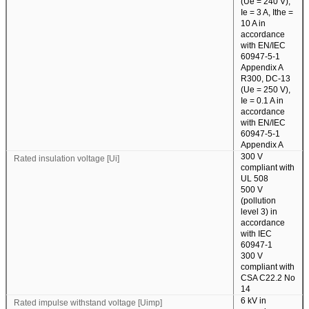
(Ue = 240 V),
Ie = 3 A, Ithe =
10 A in
accordance
with EN/IEC
60947-5-1
Appendix A
R300, DC-13
(Ue = 250 V),
Ie = 0.1 A in
accordance
with EN/IEC
60947-5-1
Appendix A
300 V
Rated insulation voltage [Ui]
compliant with
UL 508
500 V
(pollution
level 3) in
accordance
with IEC
60947-1
300 V
compliant with
CSA C22.2 No
14
6 kV in
Rated impulse withstand voltage [Uimp]