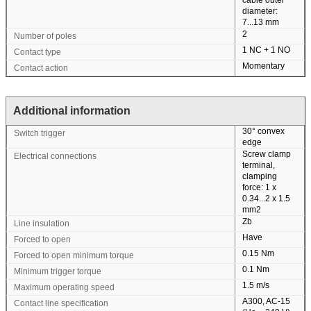
diameter:
7...13 mm
2
Number of poles
1 NC + 1 NO
Contact type
Momentary
Contact action
Additional information
30° convex
Switch trigger
edge
Screw clamp
Electrical connections
terminal,
clamping
force: 1 x
0.34...2 x 1.5
mm2
Zb
Line insulation
Have
Forced to open
0.15 Nm
Forced to open minimum torque
0.1 Nm
Minimum trigger torque
1.5 m/s
Maximum operating speed
A300, AC-15
Contact line specification