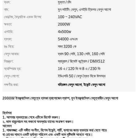
ক্রম:
মুক্তা / চাঁদ
নাম:
মুন লাইটিং বেলুন, এলইডি ত্রিপড বেলুন আলো
ভোল্টেজ, বৈদ্যুতিক একক বিশেষ:
100 ~ 240VAC
ক্ষমতা:
2000W
এলইডি:
4x500w
হাল্কা:
54000 এলএম
রঙ নিয়ে:
সাদা 3200 কে
বেলুন আকার:
ব্যাস 90 সেমি, 130 সেমি, 160 সেমি
নিয়ন্ত্রণ:
ম্যানুয়াল / রিমোট কন্ট্রোল / DMX512
অ্যাম্পিয়ার ড্র:
16 এ / 120 ভি বা 8 এ / 230 ভি
বেলুন লোগো:
ইউএসডি 50 / বেলুন দ্বৈত দিকে উপলব্ধ
বহিরঙ্গন বেলুন আলো
ইভেন্ট বেলুন আলো
লক্ষণীয় করা:
,
2000W ইনফ্ল্যাটেবল নেতৃত্বে হালকা হ্যালোজেন ল্যাম্প, মুন ইনফ্ল্যাটেবল নেতৃত্বাধীন বেলুন আলো
নির্দেশনা
1. আপনার ব্যবহারের শেষে এটিকে ডিলেট করুন।
২. ভাল বায়ুচলাচল সহ শুকনো অবস্থায় তাদের সংরক্ষণ করুন।
আবেদন
1. সাজসজ্জা: এটি সঙ্গীত সংগীত, বিশেষ ইভেন্ট, পার্টি, ক্লাবের জন্য ব্যবহার করা যেতে পারে
যা চোখের সামনে একটি দুর্দান্ত পরিবেশ এবং একটি ভাল দৃষ্টিভঙ্গি আনতে পারে।