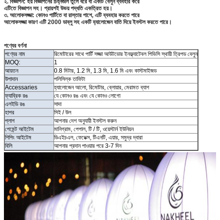
২. বিজ্ঞাপন: হয় বিজ্ঞাপনের চিহ্নগুলি তুলে ধরে বা একটি বেলুন ব্যবহার করে
এটিতে বিজ্ঞাপন সহ।
প্রায়শই উভয় পদ্ধতি একত্রিত হয়।
৩. আলোকসজ্জা: কোনও পার্টিতে বা রাস্তার পাশে, এটি ব্যবহার করতে পারে
আলোকসজ্জা কারণ এটি 2000 ডাব্লু সহ একটি হ্যালোজেন বাতি দিয়ে ইনস্টল করতে পারে।
পণ্যের বর্ণনা
পণ্যের নাম
রিমোটারের সাথে পার্টি সজ্জা আউটডোর ইনফ্ল্যাটেবল পিভিসি স্থায়ী ত্রিপড বেলুন
MOQ:
1
আয়তন
0.8 মিটার, 1.2 মি, 1.3 মি, 1.6 মি এবং কাস্টমাইজড
উপাদান
পলিসিল্ক তাফিটা
Accessaries
হ্যালোজেন আলো, রিমোটার, ব্লোয়ার, মেরামত ব্যাগ
ফ্যাব্রিক রঙ
যে কোনও রঙ এবং যে কোনও লোগো
এলইডি রঙ
সাদা
হাপর
সিই / উল
প্লাগ
আপনার দেশ অনুযায়ী ইনস্টল করুন
পেমেন্ট আইটেম
মানিগ্রাম, পেপাল, টি / টি, ওয়েস্টার্ন ইউনিয়ন
শিপিং আইটেম
ডিএইচএল, ফেডেক্স, টিএনটি, এয়ার, সমুদ্র দ্বারা
বিলি
আপনার প্রদান পাওয়ার পরে 3-7 দিন