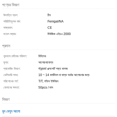
পণ্যের বিবরণ
উৎপত্তি স্থল:
চীন
পরিচিতিমুলক নাম:
Fenigal/NA
সাক্ষ্যদান:
CE
মডেল নম্বার:
মিউজিক এইচএ 2000
প্রদান
ন্যূনতম চাহিদার পরিমাণ:
বিনিমেয়
মূল্য:
আলোচনাযোগ্য
প্যাকেজিং বিবরণ:
স্ট্যান্ডার্ড এক্সপোর্ট শক্ত কাগজ
ডেলিভারি সময়:
10 ~ 14 কার্যদিবস বা বাল্ক অর্ডার আলোচনার জন্য
পরিশোধের শর্ত:
T/T, পশ্চিম ইউনিয়ন
যোগানের ক্ষমতা:
50pcs / মাস
বিবরণ
মুন বেলুন আলো