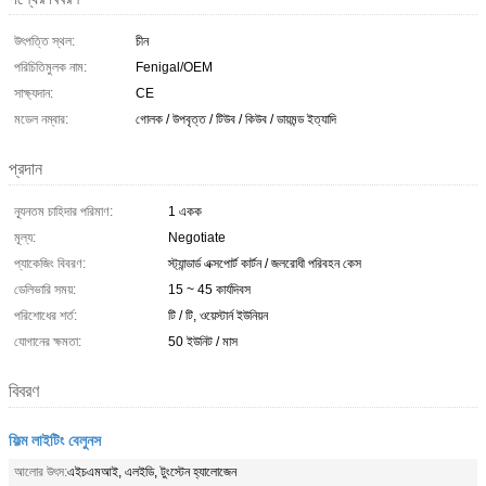
উৎপত্তি স্থল:
চীন
পরিচিতিমুলক নাম:
Fenigal/OEM
সাক্ষ্যদান:
CE
মডেল নম্বার:
গোলক / উপবৃত্ত / টিউব / কিউব / ডায়মন্ড ইত্যাদি
প্রদান
ন্যূনতম চাহিদার পরিমাণ:
1 একক
মূল্য:
Negotiate
প্যাকেজিং বিবরণ:
স্ট্যান্ডার্ড এক্সপোর্ট কার্টন / জলরোধী পরিবহন কেস
ডেলিভারি সময়:
15 ~ 45 কার্যদিবস
পরিশোধের শর্ত:
টি / টি, ওয়েস্টার্ন ইউনিয়ন
যোগানের ক্ষমতা:
50 ইউনিট / মাস
বিবরণ
ফিল্ম লাইটিং বেলুনস
আলোর উৎস:
এইচএমআই, এলইডি, টুংস্টেন হ্যালোজেন