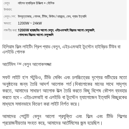
বেলুন
নাইলন ফ্যাব্রিক চিকিত্সা + যৌগিক
উপাদান:
বেলুন শেপ:
উপবৃত্তাকার, গোলক, টিউব, কিউব / ডায়মন্ড, মেঘ, প্যাড ইত্যাদি
ক্ষমতা:
1200W ~ 24kW
1200W ছায়াছবির আলো বেলুন
এইচএমআই ফিল্মের আলো বেলুনগুলি
লক্ষণীয় করা:
,
,
গোলকের ফিল্মের আলো বেলুনগুলি
হিলিয়াম ফিল্ম লাইটিং গ্রিপ প্যাড বেলুন, এইচএমআই টুংস্টেন হাইব্রিড টিউব বা
এলইডি গোলক
আর্টেমিস ™ বেলুন আলোকসজ্জা
সফট লাইট হ'ল স্টুডিও, টিভি মেকিং এবং চলচ্চিত্রের দৃশ্যের শুটিংয়ের মতো
অনুষ্ঠানের জন্য তৈরি আদর্শ আলোক শর্ত।দিবালোকের মানের সাথে সাদৃশ্য
করতে, আমাদের সাধারণ আলোক উত্স তৈরি করতে কিছু বিশেষ কৌশল ব্যবহার
করতে হবে - এইচএমআই বা এলইডি বা টুংস্টেন হ্যালোজেন ইত্যাদি বিচ্ছুরকের
মাধ্যমে সমানভাবে বিতরণ করা লাইট নির্গত করে।
আমাদের পেটেন্ট বেলুন আলো প্রযুক্তি এবং ফিল্ম এবং টিভি শিল্পের
প্রয়োজনীয়তার সংহত করে, আমাদের আর্টেমিসের জন্ম হয়েছিল।