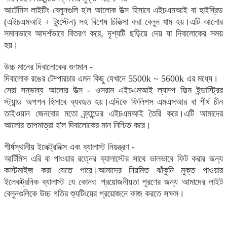
আর্টেমিস লাইটিং বেলুনগুলি হ'ল আলোক উত্স হিসাবে এইচএমআই বা হাইব্রিড
(এইচএমআই + টুংস্টেন) সহ বিশেষ চিকিত্সা করা বেলুন খাম হয়।এটি আলোর
সমানভাবে আদর্শভাবে বিতরণ করে, দৃশ্যটি ছড়িয়ে দেয় যা দিবালোকের সময়
হয়।
উচ্চ মানের দিবালোকের গুণমান -
দিবালোক রঙের টেম্পারচার এমন কিছু যেখানে 5500k ~ 5600k এর মধ্যে।
সেরা সম্ভাব্য আলোর উত্স - ওসরাম এইচএমআই ল্যাম্প ফিল্ম ইন্ডাস্ট্রির
স্ট্যান্ড অপশন হিসাবে ব্যবহৃত হয়।এদিকে ফিলিপস এমএসআর বা শীর্ষ চীন
তাইওয়ান জেনবোর মতো ব্র্যান্ডের এইচএমআই তৈরি করে।এটি আমাদের
আলোর তাপমাত্রা হ'ল দিবালোকের মান নিশ্চিত করে।
শীর্ষস্থানীয় ইলেক্ট্রনিক্স এবং ব্যালাস্ট নিয়ন্ত্রণ -
আর্টিমিস এরি বা পাওয়ার রত্নের ব্যালাস্টের সাথে ভালভাবে ফিট করার জন্য
কাস্টমাইজ করা যেতে পারে।আমাদের নিয়মিত ঝাঁকুনি মুক্ত পাওয়ার
ইলেকট্রনিক ব্যালাস্ট যে কোনও প্রয়োজনীয়তা পূরণের জন্য আমাদের লাইট
বেলুনগুলিকে উচ্চ গতির শ্যুটিংয়ের প্রয়োজনে কাজ করতে সক্ষম।