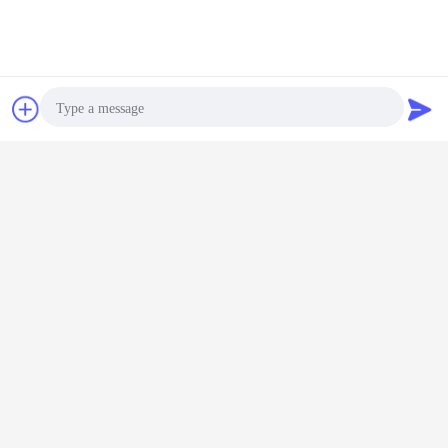
নেতৃত্বে সম্প্রচার আলো
স্টুডিও আলো বাতি
পোর্টেবল ফটোগ্রাফি আলো
ট্যাগ:
,
,
চ্যাট
উদ্ধৃতির জন্য আবেদন
এর সেরা মূল্য পান
Hmi টুংস্টেন হাইব্রিড টিউব বা নেতৃত্বে গোলক
Photo
ফিল্ম আলোর বেলুন
Video Call
চালিয়ে
Audio Call
ফিল্ম লাইটিং বেলুনস
অধিক