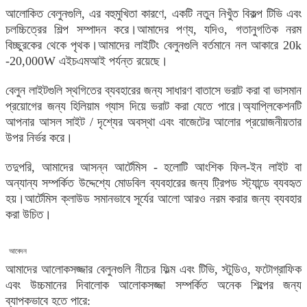
আলোকিত বেলুনগুলি, এর বহুমুখিতা কারণে, একটি নতুন নিখুঁত বিকল্প টিভি এবং
চলচ্চিত্রের শিল্প সম্পাদন করে।আমাদের পণ্য, যদিও, গতানুগতিক নরম
বিচ্ছুরকের থেকে পৃথক।আমাদের লাইটিং বেলুনগুলি বর্তমানে নল আকারে 20k
-20,000W এইচএমআই পর্যন্ত রয়েছে।
বেলুন লাইটগুলি স্থগিতের ব্যবহারের জন্য সাধারণ বাতাসে ভরাট করা বা ভাসমান
প্রয়োগের জন্য হিলিয়াম গ্যাস দিয়ে ভরাট করা যেতে পারে।অ্যাপ্লিকেশনটি
আপনার আসল সাইট / দৃশ্যের অবস্থা এবং বাজেটের আলোর প্রয়োজনীয়তার
উপর নির্ভর করে।
তদুপরি, আমাদের আসন্ন আর্টেমিস - হলোটি আংশিক ফিল-ইন লাইট বা
অন্যান্য সম্পর্কিত উদ্দেশ্যে মোডবিল ব্যবহারের জন্য ট্রিপড স্ট্যান্ডে ব্যবহৃত
হয়।আর্টেমিস ক্লাউড সমানভাবে সূর্যের আলো আরও নরম করার জন্য ব্যবহার
করা উচিত।
আবেদন
আমাদের আলোকসজ্জার বেলুনগুলি নীচের ফিল্ম এবং টিভি, স্টুডিও, ফটোগ্রাফিক
এবং উচ্চমানের দিবালোক আলোকসজ্জা সম্পর্কিত অনেক শিল্পের জন্য
ব্যাপকভাবে হতে পারে: