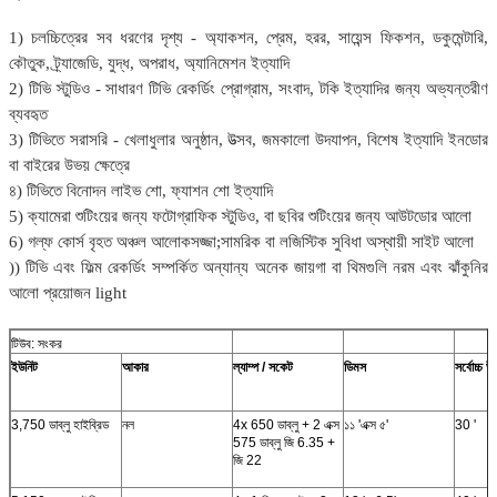
1) চলচ্চিত্রের সব ধরণের দৃশ্য - অ্যাকশন, প্রেম, হরর, সায়েন্স ফিকশন, ডকুমেন্টারি,
কৌতুক, ট্র্যাজেডি, যুদ্ধ, অপরাধ, অ্যানিমেশন ইত্যাদি
2) টিভি স্টুডিও - সাধারণ টিভি রেকর্ডিং প্রোগ্রাম, সংবাদ, টকি ইত্যাদির জন্য অভ্যন্তরীণ
ব্যবহৃত
3) টিভিতে সরাসরি - খেলাধুলার অনুষ্ঠান, উত্সব, জমকালো উদযাপন, বিশেষ ইত্যাদি ইনডোর
বা বাইরের উভয় ক্ষেত্রে
৪) টিভিতে বিনোদন লাইভ শো, ফ্যাশন শো ইত্যাদি
5) ক্যামেরা শুটিংয়ের জন্য ফটোগ্রাফিক স্টুডিও, বা ছবির শুটিংয়ের জন্য আউটডোর আলো
6) গল্ফ কোর্স বৃহত অঞ্চল আলোকসজ্জা;সামরিক বা লজিস্টিক সুবিধা অস্থায়ী সাইট আলো
)) টিভি এবং ফিল্ম রেকর্ডিং সম্পর্কিত অন্যান্য অনেক জায়গা বা থিমগুলি নরম এবং ঝাঁকুনির
আলো প্রয়োজন light
টিউব: সংকর
ইউনিট
আকার
ল্যাম্প / সকেট
ডিমস
সর্বোচ্চ উচ
3,750 ডাব্লু হাইব্রিড
নল
4x 650 ডাব্লু + 2 এক্স
১১ 'এক্স ৫'
30 '
575 ডাব্লু জি 6.35 +
জি 22