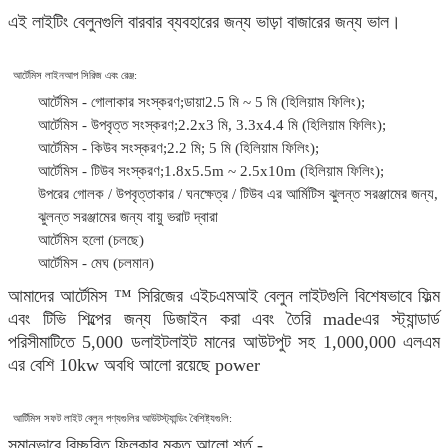
এই লাইটিং বেলুনগুলি বারবার ব্যবহারের জন্য ভাড়া বাজারের জন্য ভাল।
আর্টেমিস লাইনআপ সিরিজ এবং রেঞ্জ:
আর্টেমিস - গোলাকার সংস্করণ;ডায়া2.5 মি ~ 5 মি (হিলিয়াম ফিলিং);
আর্টেমিস - উপবৃত্ত সংস্করণ;2.2x3 মি, 3.3x4.4 মি (হিলিয়াম ফিলিং);
আর্টেমিস - কিউব সংস্করণ;2.2 মি; 5 মি (হিলিয়াম ফিলিং);
আর্টেমিস - টিউব সংস্করণ;1.8x5.5m ~ 2.5x10m (হিলিয়াম ফিলিং);
উপরের গোলক / উপবৃত্তাকার / ঘনক্ষেত্র / টিউব এর আর্মিটিস ঝুলন্ত সরঞ্জামের জন্য,
ঝুলন্ত সরঞ্জামের জন্য বায়ু ভরাট দ্বারা
আর্টেমিস হলো (চলছে)
আর্টেমিস - মেঘ (চলমান)
আমাদের আর্টেমিস ™ সিরিজের এইচএমআই বেলুন লাইটগুলি বিশেষভাবে ফিল্ম
এবং টিভি শিল্পের জন্য ডিজাইন করা এবং তৈরি madeএর স্ট্যান্ডার্ড
পরিসীমাটিতে 5,000 ডলাইটলাইট মানের আউটপুট সহ 1,000,000 এলএম
এর বেশি 10kw অবধি আলো রয়েছে power
আর্টিমিস সফট লাইট বেলুন পণ্যগুলির আউটস্ট্যান্ডিং বৈশিষ্ট্যগুলি:
সমানভাবে বিচ্ছুরিত ফ্লিকার মুক্ত আলো শর্ত -