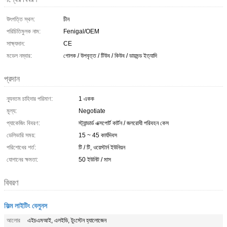
উৎপত্তি স্থল:
চীন
পরিচিতিমুলক নাম:
Fenigal/OEM
সাক্ষ্যদান:
CE
মডেল নম্বার:
গোলক / উপবৃত্ত / টিউব / কিউব / ডায়মন্ড ইত্যাদি
প্রদান
ন্যূনতম চাহিদার পরিমাণ:
1 একক
মূল্য:
Negotiate
প্যাকেজিং বিবরণ:
স্ট্যান্ডার্ড এক্সপোর্ট কার্টন / জলরোধী পরিবহন কেস
ডেলিভারি সময়:
15 ~ 45 কার্যদিবস
পরিশোধের শর্ত:
টি / টি, ওয়েস্টার্ন ইউনিয়ন
যোগানের ক্ষমতা:
50 ইউনিট / মাস
বিবরণ
ফিল্ম লাইটিং বেলুনস
আলোর
এইচএমআই, এলইডি, টুংস্টেন হ্যালোজেন