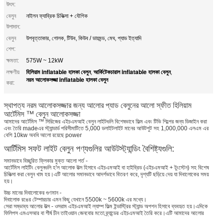
উৎস:
বেলুন
নাইলন ফ্যাব্রিক চিকিত্সা + যৌগিক
উপাদান:
বেলুন
উপবৃত্তাকার, গোলক, টিউব, কিউব / ডায়মন্ড, মেঘ, প্যাড ইত্যাদি
শেপ:
ক্ষমতা:
575W ~ 12kW
হিলিয়াম inflatable হালকা বেলুন
আর্কিটেকচারাল inflatable হালকা বেলুন
লক্ষণীয়
,
,
নরম আলোকসজ্জা inflatable হালকা বেলুন
করা:
স্থাপত্য নরম আলোকসজ্জার জন্য আলোর প্যাড বেলুনের আলো স্ফীত হিলিয়াম
আর্টেমিস ™ বেলুন আলোকসজ্জা
আমাদের আর্টেমিস ™ সিরিজের এইচএমআই বেলুন লাইটগুলি বিশেষভাবে ফিল্ম এবং টিভি শিল্পের জন্য ডিজাইন করা
এবং তৈরি madeএর স্ট্যান্ডার্ড পরিসীমাটিতে 5,000 ডলাইটলাইট মানের আউটপুট সহ 1,000,000 এলএম এর
বেশি 10kw অবধি আলো রয়েছে power
আর্টিমিস সফট লাইট বেলুন পণ্যগুলির আউটস্ট্যান্ডিং বৈশিষ্ট্যগুলি:
সমানভাবে বিচ্ছুরিত ফ্লিকার মুক্ত আলো শর্ত -
আর্টেমিস লাইটিং বেলুনগুলি হ'ল আলোক উত্স হিসাবে এইচএমআই বা হাইব্রিড (এইচএমআই + টুংস্টেন) সহ বিশেষ
চিকিত্সা করা বেলুন খাম হয়।এটি আলোর সমানভাবে আদর্শভাবে বিতরণ করে, দৃশ্যটি ছড়িয়ে দেয় যা দিবালোকের সময়
হয়।
উচ্চ মানের দিবালোকের গুণমান -
দিবালোক রঙের টেম্পারচার এমন কিছু যেখানে 5500k ~ 5600k এর মধ্যে।
সেরা সম্ভাব্য আলোর উত্স - ওসরাম এইচএমআই ল্যাম্প ফিল্ম ইন্ডাস্ট্রির স্ট্যান্ড অপশন হিসাবে ব্যবহৃত হয়।এদিকে
ফিলিপস এমএসআর বা শীর্ষ চীন তাইওয়ান জেনবোর মতো ব্র্যান্ডের এইচএমআই তৈরি করে।এটি আমাদের আলোর