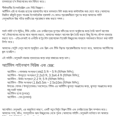
তাপমাত্রা হ'ল দিবালোকের মান নিশ্চিত করে।
শীর্ষস্থানীয় ইলেকট্রনিক্স এবং গিরি নিয়ন্ত্রণ -
আর্টিমিস এরি বা পাওয়ার রত্নের ব্যালাস্টের সাথে ভালভাবে ফিট করার জন্য কাস্টমাইজ করা যেতে পারে।আমাদের
নিয়মিত ঝাঁকুনি মুক্ত পাওয়ার ইলেকট্রনিক ব্যালাস্ট যে কোনও প্রয়োজনীয়তা পূরণের জন্য আমাদের লাইট
বেলুনগুলিকে উচ্চ গতির শ্যুটিংয়ের প্রয়োজনে কাজ করতে সক্ষম।
সফট লাইট হ'ল স্টুডিও, টিভি মেকিং এবং চলচ্চিত্রের দৃশ্যের শুটিংয়ের মতো অনুষ্ঠানের জন্য তৈরি আদর্শ আলোক
শর্ত।দিবালোকের মানের সাথে সাদৃশ্য করতে, আমাদের সাধারণ আলোক উত্স তৈরি করতে কিছু বিশেষ কৌশল ব্যবহার
করতে হবে - এইচএমআই বা এলইডি বা টুংস্টেন হ্যালোজেন ইত্যাদি বিচ্ছুরকের মাধ্যমে সমানভাবে বিতরণ করা লাইট
নির্গত করে।
আমাদের পেটেন্ট বেলুন আলো প্রযুক্তি এবং ফিল্ম এবং টিভি শিল্পের প্রয়োজনীয়তার সংহত করে, আমাদের আর্টেমিসের
জন্ম হয়েছিল।
এই লাইটিং বেলুনগুলি বারবার ব্যবহারের জন্য ভাড়া বাজারের জন্য ভাল।
আর্টেমিস লাইনআপ সিরিজ এবং রেঞ্জ:
আর্টেমিস - গোলাকার সংস্করণ;ডায়া2.5 মি ~ 5 মি (হিলিয়াম ফিলিং);
আর্টেমিস - উপবৃত্ত সংস্করণ;2.2x3 মি, 3.3x4.4 মি (হিলিয়াম ফিলিং);
আর্টেমিস - কিউব সংস্করণ;2.2 মি; 5 মি (হিলিয়াম ফিলিং);
আর্টেমিস - টিউব সংস্করণ;1.8x5.5m ~ 2.5x10m (হিলিয়াম ফিলিং);
উপরের গোলক / উপবৃত্তাকার / ঘনক্ষেত্র / টিউব এর আর্মিটিস ঝুলন্ত সরঞ্জামের জন্য, ঝুলন্ত সরঞ্জামের জন্য
বায়ু ভরাট দ্বারা
আর্টেমিস হলো (চলছে)
আর্টেমিস - মেঘ (চলমান)
আলোকিত বেলুনগুলি, এর বহুমুখিতা কারণে, একটি নতুন নিখুঁত বিকল্প টিভি এবং চলচ্চিত্রের শিল্প সম্পাদন করে।
আমাদের পণ্য, যদিও, গতানুগতিক নরম বিচ্ছুরকের থেকে পৃথক।আমাদের লাইটিং বেলুনগুলি বর্তমানে নল আকারে