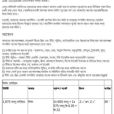
20k -20,000W এইচএমআই পর্যন্ত রয়েছে।
বেলুন লাইটগুলি স্থগিতের ব্যবহারের জন্য সাধারণ বাতাসে ভরাট করা বা ভাসমান প্রয়োগের জন্য হিলিয়াম গ্যাস দিয়ে
ভরাট করা যেতে পারে।অ্যাপ্লিকেশনটি আপনার আসল সাইট / দৃশ্যের শর্ত এবং বাজেটের আলোর প্রয়োজনীয়তার
উপর নির্ভর করে।
তদুপরি, আমাদের আসন্ন আর্টেমিস - হলোটি আংশিক ফিল-ইন লাইট বা অন্যান্য সম্পর্কিত উদ্দেশ্যে মোডবিল
ব্যবহারের জন্য ট্রিপড স্ট্যান্ডে ব্যবহৃত হয়।আর্টেমিস ক্লাউড সমানভাবে সূর্যের আলো আরও নরম করার জন্য
ব্যবহার করা উচিত।
আবেদন
আমাদের আলোকসজ্জার বেলুনগুলি নীচের ফিল্ম এবং টিভি, স্টুডিও, ফটোগ্রাফিক এবং উচ্চমানের দিবালোক আলোকসজ্জা
সম্পর্কিত অনেক শিল্পের জন্য ব্যাপকভাবে হতে পারে:
1) চলচ্চিত্রের সব ধরণের দৃশ্য - অ্যাকশন, প্রেম, হরর, সায়েন্স ফিকশন, ডকুমেন্টারি, কৌতুক, ট্র্যাজেডি, যুদ্ধ,
অপরাধ, অ্যানিমেশন ইত্যাদি
2) টিভি স্টুডিও - সাধারণ টিভি রেকর্ডিং প্রোগ্রাম, সংবাদ, টকি ইত্যাদির জন্য অভ্যন্তরীণ ব্যবহৃত
3) টিভিতে সরাসরি - খেলাধুলার অনুষ্ঠান, উত্সব, জমকালো উদযাপন, বিশেষ ইত্যাদি ইনডোর বা বাইরের উভয় ক্ষেত্রে
৪) টিভিতে বিনোদন লাইভ শো, ফ্যাশন শো ইত্যাদি
5) ক্যামেরা শুটিংয়ের জন্য ফটোগ্রাফিক স্টুডিও, বা ছবির শুটিংয়ের জন্য আউটডোর আলো
6) গল্ফ কোর্স বৃহত অঞ্চল আলোকসজ্জা;সামরিক বা লজিস্টিক সুবিধা অস্থায়ী সাইট আলো
)) টিভি এবং ফিল্ম রেকর্ডিং সম্পর্কিত অন্যান্য অনেক জায়গা বা থিমগুলি নরম এবং ঝাঁকুনির আলো প্রয়োজন light
কিউব: হাইব্রিড
ইউনিট
আকার
ল্যাম্প / সকেট
ডিমস
সর্বোচ্চ উচ
1,875 ডাব্লু হাইব্রিড
কিউব
2x 650 ডাব্লু + 1x
.2.২ 'এক্স .2.২'
30 '
575 ডাব্লু জি 6.35 +
জি 22