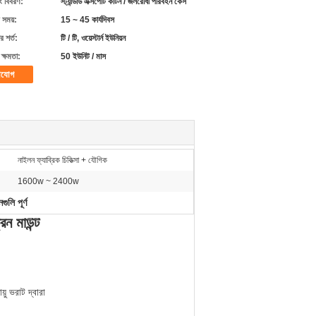
ং বিবরণ:
স্ট্যান্ডার্ড এক্সপোর্ট কার্টন / জলরোধী পরিবহন কেস
 সময়:
15 ~ 45 কার্যদিবস
 শর্ত:
টি / টি, ওয়েস্টার্ন ইউনিয়ন
ক্ষমতা:
50 ইউনিট / মাস
াযোগ
নাইলন ফ্যাব্রিক চিকিত্সা + যৌগিক
1600w ~ 2400w
গুলি পূর্ণ
ন মাউন্ট
়ু ভরাট দ্বারা