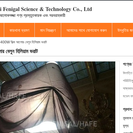
 Fenigal Science & Technology Co., Ltd
 আলোকসজ্জা পণ্য প্রস্তুতকারক এবং সরবরাহকারী
কারখানা ভ্রমণ
মান নিয়ন্ত্রণ
আমাদের সাথে যোগাযোগ করুন
উদ্ধৃতির 
00W ফিল্ম আলোর বেলুন হিলিয়াম ভরাট
বেলুন হিলিয়াম ভরাট
পণ্যের
উৎপত্তি
পরিচিতিম
সাক্ষ্যদান
মডেল নম্
প্রদান:
ন্যূনতম 
মূল্য: