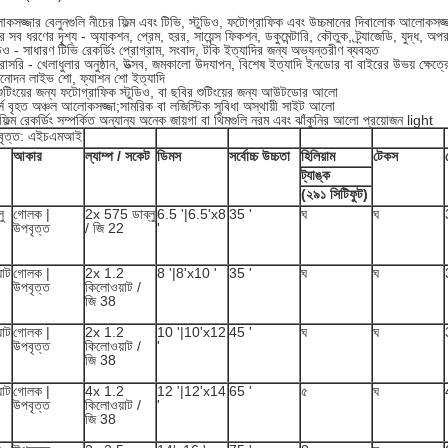
জ্জার বেলুনগুলি নীচের ফিল্ম এবং টিভি, স্টুডিও, ফটোগ্রাফিক এবং উচ্চমানের দিবালোক আলোকসজ্জা 
র সব ধরণের দৃশ্য - অ্যাকশন, প্রেম, হরর, সায়েন্স ফিকশন, ডকুমেন্টারি, কৌতুক, ট্র্যাজেডি, যুদ্ধ, অপ
ডিও - সাধারণ টিভি রেকর্ডিং প্রোগ্রাম, সংবাদ, টকি ইত্যাদির জন্য অভ্যন্তরীণ ব্যবহৃত
াসরি - খেলাধুলার অনুষ্ঠান, উত্সব, জমকালো উদযাপন, বিশেষ ইত্যাদি ইনডোর বা বাইরের উভয় ক্ষেত্র
িনোদন লাইভ শো, ফ্যাশন শো ইত্যাদি
শুটিংয়ের জন্য ফটোগ্রাফিক স্টুডিও, বা ছবির শুটিংয়ের জন্য আউটডোর আলো
স বৃহত অঞ্চল আলোকসজ্জা;সামরিক বা লজিস্টিক সুবিধা অস্থায়ী সাইট আলো
ফিল্ম রেকর্ডিং সম্পর্কিত অন্যান্য অনেক জায়গা বা থিমগুলি নরম এবং ঝাঁকুনির আলো প্রয়োজন light
বৃত্ত: এইচএমআই
আকার
ল্যাম্প / সকেট
ডিমস
সর্বোচ্চ উচ্চতা
হিলিয়াম
টেকস
ট্যাঙ্ক
(২৯১ সিটিফুট)
ু
গোলক |
2x 575 ডাব্লু
6.5 '|6.5'x8
35 '
ঘ
ঘ
উপবৃত্ত
/ জি 22
'
়াট
গোলক |
2x 1.2
8 '|8'x10 '
35 '
ঘ
ঘ
উপবৃত্ত
কিলোওয়াট /
জি 38
়াট
গোলক |
2x 1.2
10 '|10'x12
45 '
ঘ
ঘ
উপবৃত্ত
কিলোওয়াট /
'
জি 38
়াট
গোলক |
4x 1.2
12 '|12'x14
65 '
৫
ঘ
উপবৃত্ত
কিলোওয়াট /
'
জি 38