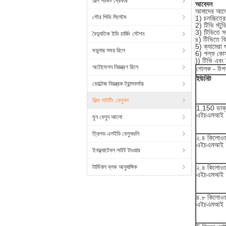
শিল্প সার্কিট ব্রেকার
আবেদন
আমাদের আলোকস
সৌর পিভি সিস্টেম
1) চলচ্চিত্রে
2) টিভি স্টু
3) টিভিতে সর
বৈদ্যুতিক ইভি চার্জিং স্টেশন
৪) টিভিতে ব
5) ক্যামেরা 
মডুলার সময় রিলে
6) গল্ফ কোর্
)) টিভি এবং 
অটোমেশন নিয়ন্ত্রণ রিলে
গোলক - উপ
ইউনিট
ভোল্টেজ নিয়ন্ত্রক ট্রান্সফর্মার
ফিল্ম লাইটিং বেলুনস
1,150 ডাব্ল
এইচএমআই
মুন বেলুন আলো
ত্রিপড এলইডি বেলুনগুলি
২.৪ কিলোওয
এইচএমআই
ইনফ্ল্যাটেবল লাইট টাওয়ার
টার্মিনাল ব্লক আনুষাঙ্গিক
২.৪ কিলোওয
এইচএমআই
৪.৮ কিলোওয
এইচএমআই