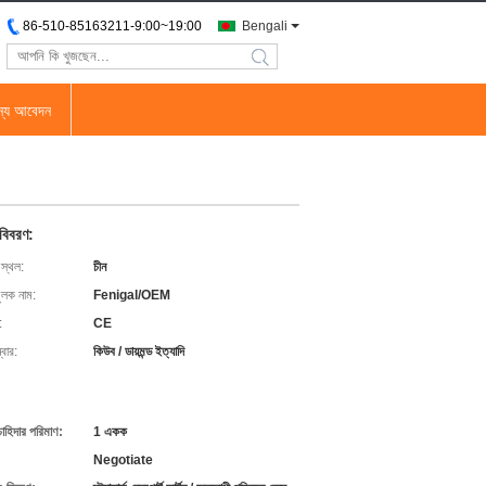
86-510-85163211-9:00~19:00
Bengali
search
জন্য আবেদন
 বিবরণ:
 স্থল:
চীন
ুলক নাম:
Fenigal/OEM
:
CE
বার:
কিউব / ডায়মন্ড ইত্যাদি
চাহিদার পরিমাণ:
1 একক
Negotiate