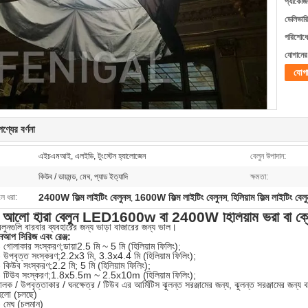
প্যাকেজি
ডেলিভারি
পরিশোধের
যোগানের 
যোগ
ণ্যের বর্ণনা
এইচএমআই, এলইডি, টুংস্টেন হ্যালোজেন
বেলুন উপাদান:
কিউব / ডায়মন্ড, মেঘ, প্যাড ইত্যাদি
ক্ষমতা:
2400W ফিল্ম লাইটিং বেলুনস
1600W ফিল্ম লাইটিং বেলুনস
হিলিয়াম ফিল্ম লাইটিং বেলুন
লে ধরা:
,
,
ির আলো হীরা বেলুন LED1600w বা 2400W হিলিয়াম ভরা বা ক্রে
লুনগুলি বারবার ব্যবহারের জন্য ভাড়া বাজারের জন্য ভাল।
ইনআপ সিরিজ এবং রেঞ্জ:
- গোলাকার সংস্করণ;ডায়া2.5 মি ~ 5 মি (হিলিয়াম ফিলিং);
- উপবৃত্ত সংস্করণ;2.2x3 মি, 3.3x4.4 মি (হিলিয়াম ফিলিং);
- কিউব সংস্করণ;2.2 মি; 5 মি (হিলিয়াম ফিলিং);
 - টিউব সংস্করণ;1.8x5.5m ~ 2.5x10m (হিলিয়াম ফিলিং);
ক / উপবৃত্তাকার / ঘনক্ষেত্র / টিউব এর আর্মিটিস ঝুলন্ত সরঞ্জামের জন্য, ঝুলন্ত সরঞ্জামের জন্য বায
 হলো (চলছে)
- মেঘ (চলমান)