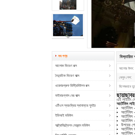
সব পণ্য
বিস্তারিত প
আলোক বিতরণ বক্স
আলোর উৎস:
বৈদ্যুতিক বিতরণ বাক্স
বেলুন শেপ:
ওয়েদারপ্রুফ ডিস্ট্রিবিউশন বক্স
বিশেষভাবে তু
ছায়াছব
ফাইবারগ্লাস ঘের বাক্স
এই লাইটিং বে
আর্টেমিস লা
এটিএস স্বয়ংক্রিয় স্থানান্তর স্যুইচ
আর্টেমিস 
আর্টেমিস 
ইডিআই মডিউল
আর্টেমিস 
আর্টেমিস
উপরের গোল
আল্ট্রাফিল্ট্রেশন মেম্ব্রান মডিউল
আর্টেমিস
আর্টেমিস 