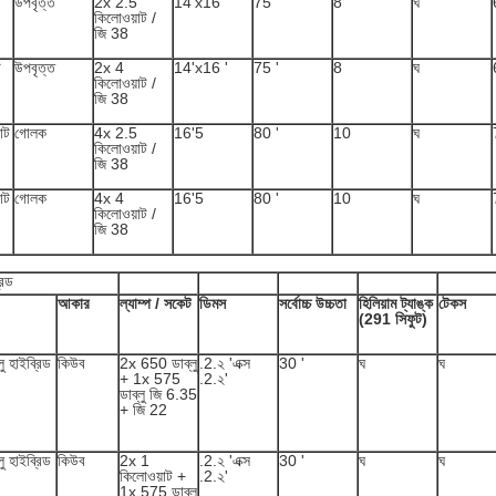
ট
উপবৃত্ত
2x 2.5
14'x16 '
75 '
8
ঘ
কিলোওয়াট /
জি 38
ট
উপবৃত্ত
2x 4
14'x16 '
75 '
8
ঘ
কিলোওয়াট /
জি 38
াট
গোলক
4x 2.5
16'5
80 '
10
ঘ
কিলোওয়াট /
জি 38
াট
গোলক
4x 4
16'5
80 '
10
ঘ
কিলোওয়াট /
জি 38
রিড
আকার
ল্যাম্প / সকেট
ডিমস
সর্বোচ্চ উচ্চতা
হিলিয়াম ট্যাঙ্ক
টেকস
(291 সিফুট)
ু হাইব্রিড
কিউব
2x 650 ডাব্লু
.2.২ 'এক্স
30 '
ঘ
ঘ
+ 1x 575
.2.২'
ডাব্লু জি 6.35
+ জি 22
ু হাইব্রিড
কিউব
2x 1
.2.২ 'এক্স
30 '
ঘ
ঘ
কিলোওয়াট +
.2.২'
1x 575 ডাব্লু