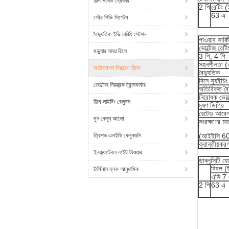
শিল্প সার্কিট ব্রেকার
2 পি
রেটিং 
63 এ
সৌর পিভি সিস্টেম
বৈদ্যুতিক ইভি চার্জিং স্টেশন
পাওয়ার সার্ক
ভোল্টেজ রেট
মডুলার সময় রিলে
3 পি, 4 পি
সহনশীলতা (
অটোমেশন নিয়ন্ত্রণ রিলে
বৈদ্যুতিক
দিনে স্যুইচি
ভোল্টেজ নিয়ন্ত্রক ট্রান্সফর্মার
অতিরিক্ত বৈশি
নিরোধক ভোল্
ফিল্ম লাইটিং বেলুনস
দূষণ ডিগ্রি
রেটেড আবেগ 
মুন বেলুন আলো
সংরক্ষণের মাত
ত্রিপড এলইডি বেলুনগুলি
(আইইসি 6
ক্রান্তীয়
ইনফ্ল্যাটেবল লাইট টাওয়ার
ডাব্লুসিটি 
বিরল (
টার্মিনাল ব্লক আনুষাঙ্গিক
এসি 7
2 পি
63 এ