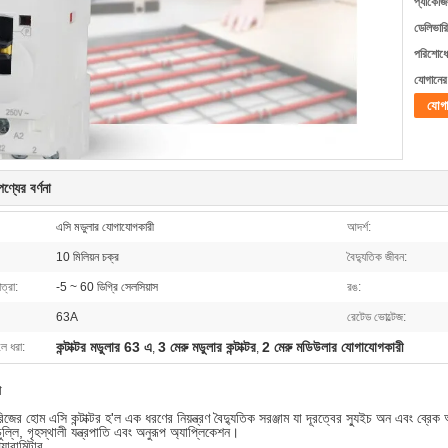
প্যাকেজি
ডেলিভারি
পরিশোধের
যোগানের 
যোগ
ণ্যের বর্ণনা
এসি মডুলার যোগাযোগকারী
আদর্শ:
10 মিলিয়ন চক্র
বৈদ্যুতিক জীবন:
ত্রা:
-5 ~ 60 ডিগ্রি সেলসিয়াস
রঙ:
63A
রেটেড ভোল্টেজ:
কন্টাক্টর মডুলার 63 এ
3 মেরু মডুলার কন্টাক্টর
2 মেরু মডিউলার যোগাযোগকারী
লে ধরা:
,
,
া
রিজের হোম এসি কন্টাক্টর হ'ল এক ধরণের নিয়ন্ত্রণ বৈদ্যুতিক সরঞ্জাম যা দূরত্বের স্যুইচ অন এবং ব্র
ল্লি, গৃহস্থালী যন্ত্রপাতি এবং অনুরূপ অ্যাপ্লিকেশন।
্যারামিটার