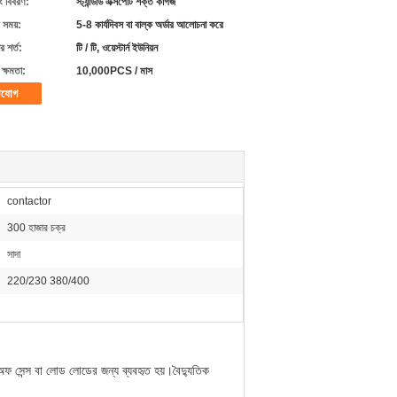
ং বিবরণ:
স্ট্যান্ডার্ড এক্সপোর্ট শক্ত কাগজ
 সময়:
5-8 কার্যদিবস বা বাল্ক অর্ডার আলোচনা করে
 শর্ত:
টি / টি, ওয়েস্টার্ন ইউনিয়ন
ক্ষমতা:
10,000PCS / মাস
াযোগ
contactor
300 হাজার চক্র
সাদা
220/230 380/400
েক অফ সেন্স বা লোড লোডের জন্য ব্যবহৃত হয়।বৈদ্যুতিক