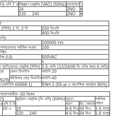
(ইন) এসি 7 এ
নিয়ন্ত্রণ ভোল্টেজ (VAC) (50Hz)
যোগাযোগ
24
2NO
ঘ
220 ... 240
2NO
ঘ
িট
িং (ইউই) 1 পি, 2 পি
250 ভিএসি
400 ভিএসি
ওসি)
100000 চক্র
ং অপারেশনের সর্বাধিক সংখ্যা
100
ষ্ট্য
টেজ (UI)
500VAC
ঘ
প্রতিরোধের ভোল্টেজ (উমিপ)
2.5 কেভি (12/24/48 ভি এসির জন্য 4 কেভি)
্রা
কেবল ডিভাইস
আইপি 20
মডিউলার ঘেরে ডিভাইস
আইপি 40
0529)
করণ (আইইসি 60068-1)
চিকিত্সা 2 (55 at এ আপেক্ষিক আর্দ্রতা 95%)
যোগাযোগকারীরা -50 হিজেড
ইন)
কন্ট্রোল ভোল্টেজ (ভি এসি) (50Hz)
গ্রহণ
সর্বাধিক
শক্তি
 এ
এসি 7 বি
ধারণ
Rোকানো
20 এ
24
4.6 ভিএ
34 ভিএ
1.6 ডাব্লু
220 ... 240
4.6 ভিএ
34 ভিএ
1.6 ডাব্লু