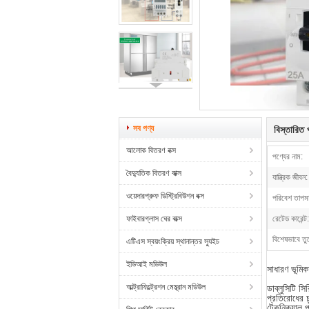
সব পণ্য
বিস্তারিত প
আলোক বিতরণ বক্স
পণ্যের নাম:
বৈদ্যুতিক বিতরণ বাক্স
যান্ত্রিক জীবন:
ওয়েদারপ্রুফ ডিস্ট্রিবিউশন বক্স
পরিবেশ তাপমা
ফাইবারগ্লাস ঘের বাক্স
রেটেড কারেন্ট:
বিশেষভাবে তু
এটিএস স্বয়ংক্রিয় স্থানান্তর স্যুইচ
ইডিআই মডিউল
সাধারণ ভূমিক
আল্ট্রাফিল্ট্রেশন মেম্ব্রান মডিউল
ডাব্লুসিটি সি
প্রতিরোধের চু
টেকনিক্যাল প