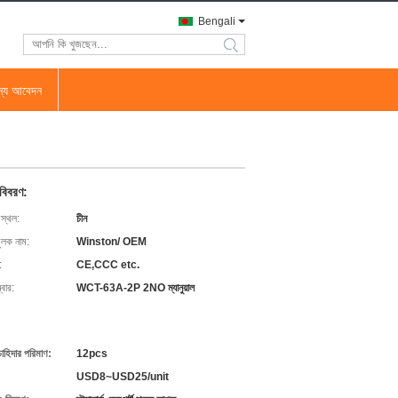
Bengali
search
জন্য আবেদন
 বিবরণ:
 স্থল:
চীন
ুলক নাম:
Winston/ OEM
:
CE,CCC etc.
বার:
WCT-63A-2P 2NO ম্যানুয়াল
চাহিদার পরিমাণ:
12pcs
USD8~USD25/unit