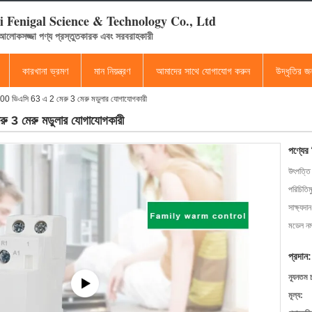
 Fenigal Science & Technology Co., Ltd
 আলোকসজ্জা পণ্য প্রস্তুতকারক এবং সরবরাহকারী
কারখানা ভ্রমণ
মান নিয়ন্ত্রণ
আমাদের সাথে যোগাযোগ করুন
উদ্ধৃতির 
সি 400 ভিএসি 63 এ 2 মেরু 3 মেরু মডুলার যোগাযোগকারী
েরু 3 মেরু মডুলার যোগাযোগকারী
পণ্যের
উৎপত্তি
পরিচিতিম
সাক্ষ্যদান
মডেল নম্
প্রদান:
ন্যূনতম 
মূল্য: