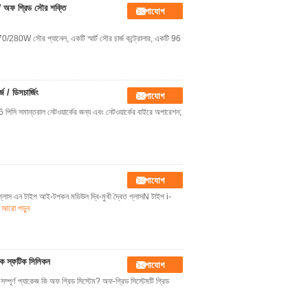
W অফ গ্রিড সৌর শক্তি
যোগাযোগ
/280W সৌর প্যানেল, একটি স্মার্ট সৌর চার্জ কন্ট্রোলার, একটি 96
 / ডিসচার্জিং
যোগাযোগ
 পিসি সমান্তরাল নেটওয়ার্কের জন্য এবং নেটওয়ার্কের বাইরে অপারেশন;
যোগাযোগ
ত গ্লাস এন টাইপ আই-টপকন মডিউল দ্বি-মুখী দ্বৈত গ্লাসN টাইপ i-
আরো পড়ুন
কক স্ফটিক সিলিকন
যোগাযোগ
ম্পূর্ণ প্যাকেজ কি অফ গ্রিড সিস্টেম? অফ-গ্রিড সিস্টেমটি গ্রিড