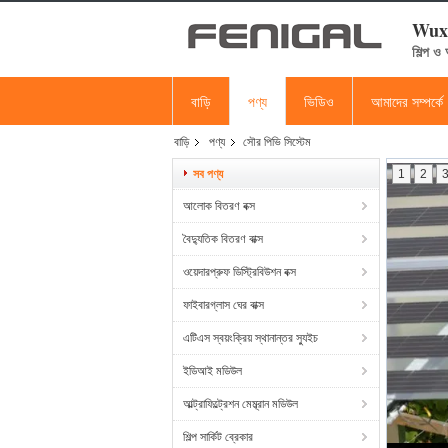
Wuxi
শিল্প ও
বাড়ি
পণ্য
ভিডিও
আমাদের সম্পর্কে
বাড়ি
পণ্য
সৌর পিভি সিস্টেম
সব পণ্য
1
2
আলোক বিতরণ বক্স
বৈদ্যুতিক বিতরণ বাক্স
ওয়েদারপ্রুফ ডিস্ট্রিবিউশন বক্স
ফাইবারগ্লাস ঘের বাক্স
এটিএস স্বয়ংক্রিয় স্থানান্তর স্যুইচ
ইডিআই মডিউল
আল্ট্রাফিল্ট্রেশন মেম্ব্রান মডিউল
শিল্প সার্কিট ব্রেকার