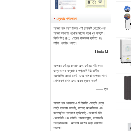
ক্রেতার পর্যালোচনা
আমরা গত বৃহস্পতিবার এই চালানটি পেয়েছি এবং
আমরা আপনার পণ্যের মানের সাথে খুব সন্তুষ্ট।
নির্মাণটি দৃ is়, ঘেরের সাজসজ্জা দুর্দান্ত, রঙ
সঠিক, প্যাকিং শক্ত।
—— Linda.M
আপনার দুর্দান্ত গুণমান এবং দুর্দান্ত পরিষেবার
জন্য অনেক ধন্যবাদ। পণ্যগুলি ইউরোপীয়
অংশগুলির মতো একই, এবং আমরা আপনার সাথে
যোগাযোগ রাখব এবং আরও ব্যবসা করব!
—— ছাপ
আমরা গত শুক্রবার 4 টি ইউনিট এলইডি বেলুন
লাইট ব্যবহার করেছি, সত্যই আশ্চর্যজনক এবং
ক্লায়েন্টের প্রত্যাশা ছাড়িয়েছি - সর্বোপরি বিল্ট
কোয়ালিটি এবং লাইটিং পারফরম্যান্স, ফলাফলটি
সন্তোষজনক। আপনার কাজের জন্য ধন্যবাদ!
সাবাশ!!