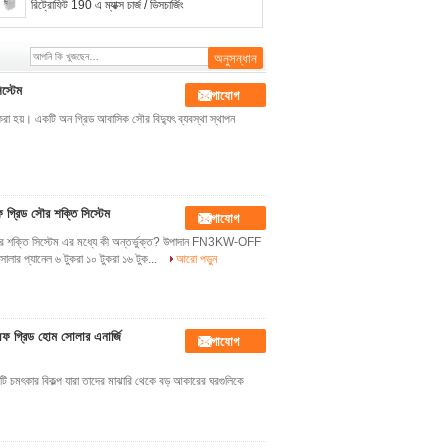
রিট্রোফিট 190 এ ম্যাক্স চার্জ / ডিসচার্জিং
স্টেম
যোগাযোগ
 করা হয়। একটি অন গ্রিড আবাসিক সৌর বিদ্যুৎ ব্যবস্থা স্থাপন
িড সৌর শক্তি সিস্টেম
যোগাযোগ
তি সিস্টেম এর মধ্যে কী অন্তর্ভুক্ত? উপাদান FN3KW-OFF
েল ৬ টুকরা ১০ টুকরা ১৬ টুক...
আরো পড়ুন
গ্রিড হোম সোলার এনার্জি
যোগাযোগ
কটি চমৎকার বিকল্প যারা তাদের মাঝারি থেকে বড় আকারের ঘরগুলিকে