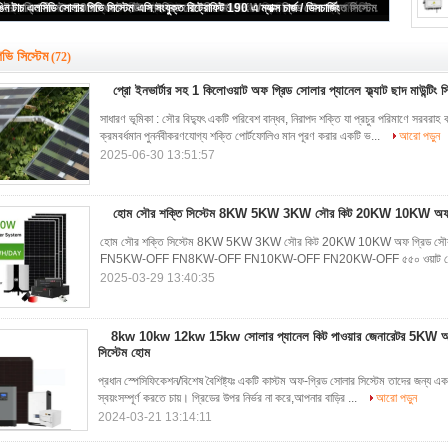
প্রো ইনভার্টার সহ 1 কিলোওয়াট অফ গ্রিড সোলার প্যানেল ফ্ল্যাট ছাদ মাউন্টিং সিস্টেম
ভি সিস্টেম
(72)
প্রো ইনভার্টার সহ 1 কিলোওয়াট অফ গ্রিড সোলার প্যানেল ফ্ল্যাট ছাদ মাউন্টিং সি
সাধারণ ভূমিকা : সৌর বিদ্যুৎ একটি পরিবেশ বান্ধব, নিরাপদ শক্তি যা প্রচুর পরিমাণে সরবরাহ
ক্রমবর্ধমান পুনর্নবীকরণযোগ্য শক্তি পোর্টফোলিও মান পূরণ করার একটি ভ...
আরো পড়ুন
2025-06-30 13:51:57
হোম সৌর শক্তি সিস্টেম 8KW 5KW 3KW সৌর কিট 20KW 10KW অফ গ্র
হোম সৌর শক্তি সিস্টেম 8KW 5KW 3KW সৌর কিট 20KW 10KW অফ গ্রিড সৌর শক্
FN5KW-OFF FN8KW-OFF FN10KW-OFF FN20KW-OFF ৫৫০ ওয়াট সোলার প্যান
2025-03-29 13:40:35
8kw 10kw 12kw 15kw সোলার প্যানেল কিট পাওয়ার জেনারেটর 5KW অফ 
সিস্টেম হোম
প্রধান স্পেসিফিকেশন/বিশেষ বৈশিষ্ট্যঃ একটি কাস্টম অফ-গ্রিড সোলার সিস্টেম তাদের জন্য এ
স্বয়ংসম্পূর্ণ করতে চায়। গ্রিডের উপর নির্ভর না করে,আপনার বাড়ির ...
আরো পড়ুন
2024-03-21 13:14:11