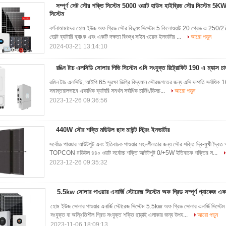
সম্পূর্ণ সেট সৌর শক্তি সিস্টেম 5000 ওয়াট হাউস হাইব্রিড সৌর সিস্টেম 5K
সিস্টেম
বর্ণনাআমাদের হোম ইউজ অফ গ্রিড সৌর বিদ্যুৎ সিস্টেম 5 কিলোওয়াট 20 গ্রেড এ 250/270
ভোল্ট ব্যাটারি ব্যাংক এবং একটি দক্ষতা বিশুদ্ধ সাইন ওয়েভ ইনভার্টার ...
আরো পড়ুন
2024-03-21 13:14:10
রঙিন টাচ এলসিডি সোলার পিভি সিস্টেম এসি সংযুক্ত রিট্রোফিট 190 এ ম্যাক্স চার্জ
রঙিন টাচ এলসিডি, আইপি 65 সুরক্ষা ডিগ্রি বিদ্যমান সৌরজগতের জন্য এসি দম্পতি সর্বাধিক 16
সমান্তরালভাবে একাধিক ব্যাটারি সমর্থন সর্বাধিক চার্জিং/ডিসচ...
আরো পড়ুন
2023-12-26 09:36:56
440W সৌর শক্তি মডিউল ছাদ মাউন্ট স্ট্রিং ইনভার্টার
সর্বোচ্চ পাওয়ার আউটপুট এবং ইতিবাচক পাওয়ার সহনশীলতার জন্য সৌর শক্তি দ্বি-মুখী দ্বৈ
TOPCON মডিউল ৪৪০ ওয়াট সর্বোচ্চ শক্তি আউটপুট 0/+5W ইতিবাচক শক্তির স...
2023-12-26 09:35:32
5.5kw সোলার পাওয়ার এনার্জি স্টোরেজ সিস্টেম অফ গ্রিড সম্পূর্ণ প্যাকেজ এ
হোম ইউজ সোলার পাওয়ার এনার্জি স্টোরেজ সিস্টেম 5.5kw অফ গ্রিড সোলার এনার্জি সিস্টেম স
সংযুক্ত বা অস্থিতিশীল গ্রিড সংযুক্ত শক্তি ছাড়াই এলাকার জন্য উপয...
আরো পড়ুন
2023-11-06 18:09:13