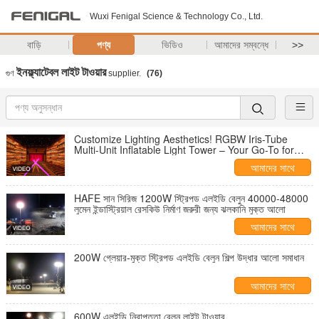
Wuxi Fenigal Science & Technology Co., Ltd.
বাড়ি
পণ্য
ভিডিও
আমাদের সম্বন্ধে
>>
ইনফ্ল্যাটেবল লাইট টাওয়ার
গুণ
supplier.
(76)
Customize Lighting Aesthetics! RGBW Iris-Tube
Multi-Unit Inflatable Light Tower – Your Go-To for
Atmospheric Scenes
আমাদের সাথে
যোগাযোগ করুন
HAFE সান সিরিজ 1200W স্ট্রিপড এলইডি বেলুন 40000-48000
লুমেন ইন্ডাস্ট্রিয়াল রেসকিউ নির্মাণ জরুরী জন্য ঝলকানি মুক্ত আলো
আমাদের সাথে
যোগাযোগ করুন
200W গ্লেয়ার-মুক্ত স্ট্রিপড এলইডি বেলুন শিল্প উদ্ধার আলো সমাধান
আমাদের সাথে
যোগাযোগ করুন
600W এলইডি নিরাপত্তা বেলুন লাইট টাওয়ার