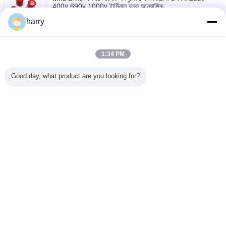
400v 690v 1000v টার্মিনাল ব্লক আনুষাঙ্গিক
আমাদের সাথে
harry
যোগাযোগ করুন
ব্রাস রেড কপার CCC পাওয়ার ডিস্ট্রিবিউশন বাস বার 2-20mm X
20-600mm টার্মিনাল ব্লক আনুষাঙ্গিক
1:34 PM
আমাদের সাথে
যোগাযোগ করুন
Good day, what product are you looking for?
বৈদ্যুতিক Dmc মেটেরিয়াল ইনসুলেটর বাসবার 3 ফেজ 1000v প্যানেল
বিল্ডিং
আমাদের সাথে
যোগাযোগ করুন
ভাষা পরিবর্তন করুন
Bengali
বাড়ি
|
আমাদের সম্বন্ধে
|
আমাদের সাথে যোগাযোগ
|
সাইট ম্যাপ
|
Privacy Policy
ডেস্কটপ দেখুন
Copyright © 2019 - 2026 Wuxi Fenigal Science & Technology Co., Ltd..