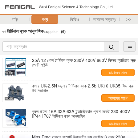
Wuxi Fenigal Science & Technology Co., Ltd.
বাড়ি
পণ্য
ভিডিও
আমাদের সম্বন্ধে
>>
টার্মিনাল ব্লক আনুষাঙ্গিক
গুণ
supplier.
(6)
25A 12 পোল টার্মিনাল ব্লক 230V 400V 660V ফিক্সড ব্যারিয়ার স্ক্রু
প্লেট মাউন্ট
আমাদের সাথে
যোগাযোগ করুন
কপার UK-2.5N মডুলার টার্মিনাল ব্লক 2.5b UK10 UK35 ফিড থ্রু
ইউনিভার্সাল
আমাদের সাথে
যোগাযোগ করুন
পুরুষ মহিলা 16A 32A 63A ইন্ডাস্ট্রিয়াল প্লাগ সকেট 230-400V
IP44 IP67 টার্মিনাল ব্লক আনুষাঙ্গিক
আমাদের সাথে
যোগাযোগ করুন
Mns Dmc বাসবার সাপোর্ট ইনসুলেটর কম ভোল্টেজ 3 ফেজ 230v