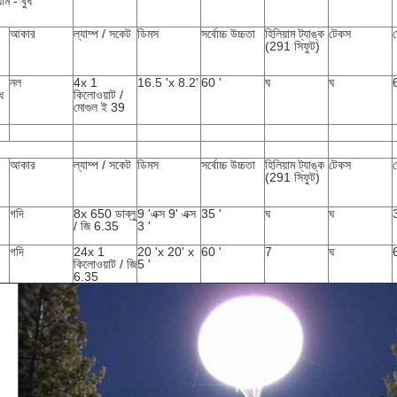
াম - বুধ
আকার
ল্যাম্প / সকেট
ডিমস
সর্বোচ্চ উচ্চতা
হিলিয়াম ট্যাঙ্ক
টেকস
(291 সিফুট)
নল
4x 1
16.5 'x 8.2'
60 '
ঘ
ঘ
ধ
কিলোওয়াট /
মোগুল ই 39
আকার
ল্যাম্প / সকেট
ডিমস
সর্বোচ্চ উচ্চতা
হিলিয়াম ট্যাঙ্ক
টেকস
(291 সিফুট)
গদি
8x 650 ডাব্লু
9 'এক্স 9' এক্স
35 '
ঘ
ঘ
/ জি 6.35
3 '
গদি
24x 1
20 'x 20' x
60 '
7
ঘ
কিলোওয়াট / জি
5 '
6.35