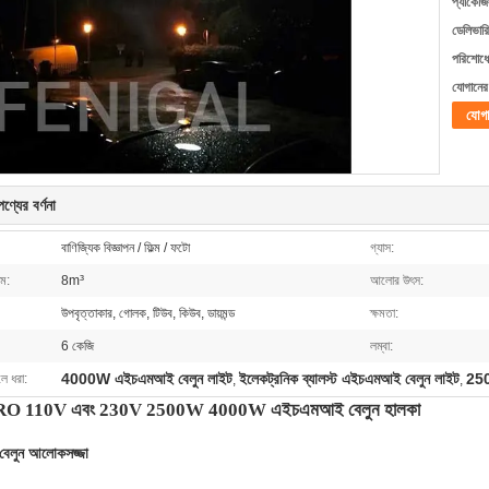
প্যাকেজি
ডেলিভারি
পরিশোধের
যোগানের 
যোগ
ণ্যের বর্ণনা
বাণিজ্যিক বিজ্ঞাপন / ফিল্ম / ফটো
গ্যাস:
উম:
8m³
আলোর উৎস:
উপবৃত্তাকার, গোলক, টিউব, কিউব, ডায়মন্ড
ক্ষমতা:
6 কেজি
লম্বা:
4000W এইচএমআই বেলুন লাইট
ইলেকট্রনিক ব্যালস্ট এইচএমআই বেলুন লাইট
250
লে ধরা:
,
,
ম PRO 110V এবং 230V 2500W 4000W এইচএমআই বেলুন হালকা
বেলুন আলোকসজ্জা