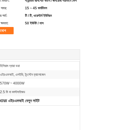
ং বিবরণ:
স্ট্যান্ডার্ড এক্সপোর্ট কার্টন / জলরোধী পরিবহন কেস
 সময়:
15 ~ 45 কার্যদিবস
 শর্ত:
টি / টি, ওয়েস্টার্ন ইউনিয়ন
ক্ষমতা:
50 ইউনিট / মাস
াযোগ
হিলিয়াম দ্বারা ভরা
এইচএমআই, এলইডি, টুংস্টেন হ্যালোজেন
570W ~ 4000W
2.5 মি বা কাস্টমাইজড
0W এইচএমআই বেলুন লাইট