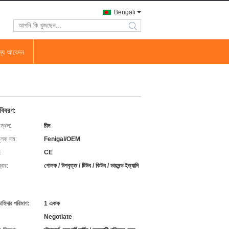
Bengali
search
জন্য আবেদন
 বিবরণ:
 স্থল:
চীন
ুলক নাম:
Fenigal/OEM
:
CE
বার:
গোলক / উপবৃত্ত / টিউব / কিউব / ডায়মন্ড ইত্যাদি
চাহিদার পরিমাণ:
1 একক
Negotiate