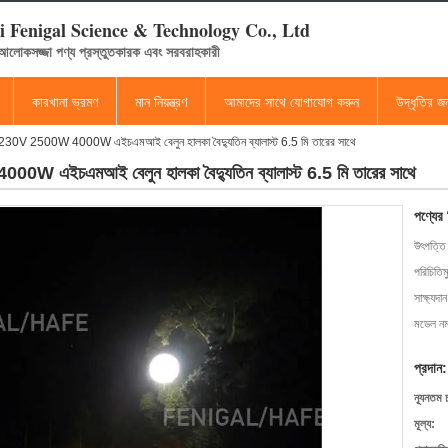
 Fenigal Science & Technology Co., Ltd
 আলোকসজ্জা পণ্য প্রস্তুতকারক এবং সরবরাহকারী
কারখানা ভ্রমণ
মান নিয়ন্ত্রণ
আমাদের সাথে যোগাযোগ করুন
উদ্ধৃতির 
30V 2500W 4000W এইচএমআই বেলুন হালকা বৈদ্যুতিন ব্যালাস্ট 6.5 মি তারের সাথে
 এইচএমআই বেলুন হালকা বৈদ্যুতিন ব্যালাস্ট 6.5 মি তারের সাথে
পণ্যের
উৎপত্তি
পরিচিতিম
সাক্ষ্যদান
মডেল নম্
প্রদান:
ন্যূনতম 
মূল্য: