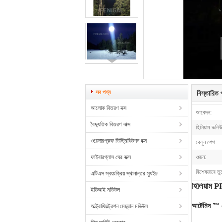
সব পণ্য
বিস্তারিত প
আলোক বিতরণ বক্স
আবেদন:
বৈদ্যুতিক বিতরণ বাক্স
হিলিয়াম ভলি
ওয়েদারপ্রুফ ডিস্ট্রিবিউশন বক্স
বেলুন শেপ:
ফাইবারগ্লাস ঘের বাক্স
ওজন:
বিশেষভাবে তু
এটিএস স্বয়ংক্রিয় স্থানান্তর স্যুইচ
হিলিয়া
ইডিআই মডিউল
আর্টেমিস ™ 
আল্ট্রাফিল্ট্রেশন মেম্ব্রান মডিউল