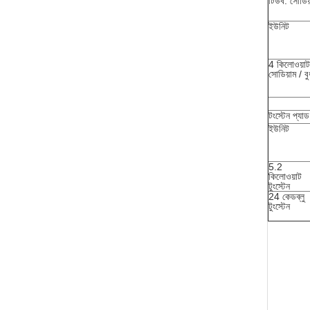
টিউব: সোডিয়
ইউনিট
4 কিলোওয়াট
সোডিয়াম / বু
টংস্টেন প্যাড
ইউনিট
5.2
কিলোওয়াট
টুংস্টেন
24 কেডব্লু
টুংস্টেন