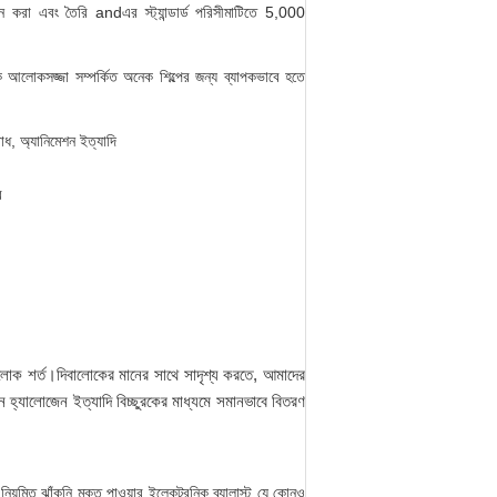
 করা এবং তৈরি andএর স্ট্যান্ডার্ড পরিসীমাটিতে 5,000
ক আলোকসজ্জা সম্পর্কিত অনেক শিল্পের জন্য ব্যাপকভাবে হতে
রাধ, অ্যানিমেশন ইত্যাদি
ে
শ আলোক শর্ত।দিবালোকের মানের সাথে সাদৃশ্য করতে, আমাদের
্যালোজেন ইত্যাদি বিচ্ছুরকের মাধ্যমে সমানভাবে বিতরণ
য়মিত ঝাঁকুনি মুক্ত পাওয়ার ইলেকট্রনিক ব্যালাস্ট যে কোনও