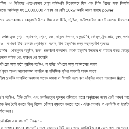
েমিস ™ সিরিজের এইচএমআই বেলুন লাইটগুলি বিশেষভাবে ফিল্ম এবং টিভি শিল্পের জন্য ডিজাইন
মানের আউটপুট সহ 1,000,000 এলএম এর বেশি 10kw অবধি আলো রয়েছে power
ের আলোকসজ্জার বেলুনগুলি নীচের ফিল্ম এবং টিভি, স্টুডিও, ফটোগ্রাফিক এবং উচ্চমানের দিবালো
লচ্চিত্রের দৃশ্য - অ্যাকশন, প্রেম, হরর, সায়েন্স ফিকশন, ডকুমেন্টারি, কৌতুক, ট্র্যাজেডি, যুদ্ধ, অপ
ডিও - সাধারণ টিভি রেকর্ডিং প্রোগ্রাম, সংবাদ, টকি ইত্যাদির জন্য অভ্যন্তরীণ ব্যবহৃত
াসরি - খেলাধুলার অনুষ্ঠান, উত্সব, জমকালো উদযাপন, বিশেষ ইত্যাদি ইনডোর বা বাইরের উভয় ক্ষেত্র
িনোদন লাইভ শো, ফ্যাশন শো ইত্যাদি
শুটিংয়ের জন্য ফটোগ্রাফিক স্টুডিও, বা ছবির শুটিংয়ের জন্য আউটডোর আলো
স বৃহত অঞ্চল আলোকসজ্জা;সামরিক বা লজিস্টিক সুবিধা অস্থায়ী সাইট আলো
ফিল্ম রেকর্ডিং সম্পর্কিত অন্যান্য অনেক জায়গা বা থিমগুলি নরম এবং ঝাঁকুনির আলো প্রয়োজন light
ল স্টুডিও, টিভি মেকিং এবং চলচ্চিত্রের দৃশ্যের শুটিংয়ের মতো অনুষ্ঠানের জন্য তৈরি আদর্
 উত্স তৈরি করতে কিছু বিশেষ কৌশল ব্যবহার করতে হবে - এইচএমআই বা এলইডি বা টুংস্টেন হ
র্গত করে।
লেক্ট্রনিক্স এবং ব্যালাস্ট নিয়ন্ত্রণ -
 বা পাওয়ার রত্নের ব্যালাস্টের সাথে ভালভাবে ফিট করার জন্য কাস্টমাইজ করা যেতে পারে।আমাদের নি