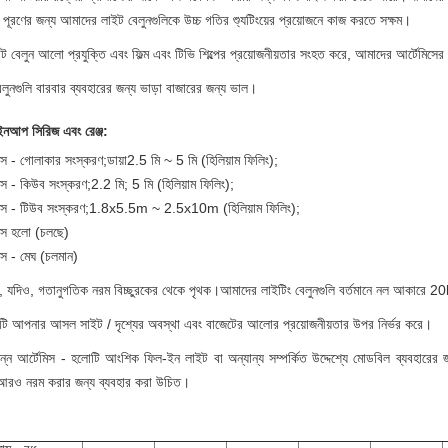
া পূরণের জন্য আমাদের লাইট বেলুনগুলিকে উচ্চ গতির শ্যুটিংয়ের প্রয়োজনে কাজ করতে সক্ষম।
্ট বেলুন আলো প্রযুক্তি এবং ফিল্ম এবং টিভি শিল্পের প্রয়োজনীয়তার সংহত করে, আমাদের আর্টেমিসের 
লুনগুলি বারবার ব্যবহারের জন্য ভাড়া বাজারের জন্য ভাল।
াইনআপ সিরিজ এবং রেঞ্জ:
িস - গোলাকার সংস্করণ;ডায়া2.5 মি ~ 5 মি (হিলিয়াম ফিলিং);
িস - কিউব সংস্করণ;2.2 মি; 5 মি (হিলিয়াম ফিলিং);
মিস - টিউব সংস্করণ;1.8x5.5m ~ 2.5x10m (হিলিয়াম ফিলিং);
মিস হলো (চলছে)
িস - মেঘ (চলমান)
, যদিও, গতানুগতিক নরম বিচ্ছুরকের থেকে পৃথক।আমাদের লাইটিং বেলুনগুলি বর্তমানে নল আকার
নটি আপনার আসল সাইট / দৃশ্যের অবস্থা এবং বাজেটের আলোর প্রয়োজনীয়তার উপর নির্ভর করে।
 আর্টেমিস - হলোটি আংশিক ফিল-ইন লাইট বা অন্যান্য সম্পর্কিত উদ্দেশ্যে মোডবিল ব্যবহারের জন্য
 আরও নরম করার জন্য ব্যবহার করা উচিত।