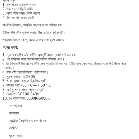
বাগান লাইট
1. কম দামের বহিরঙ্গন আলো
2. উচ্চ মানের স্ট্রিট লাইট
3. দ্রুত সীসা সময় পোস্ট আলো
4. চীন সরাসরি সরবরাহকারী
আধুনিক ডিজাইন, আধুনিক শহরের দৃশ্যে পরিণত হয়
ইউভি-স্টপ পিসি ল্যাম্প কভার, উচ্চ কাঠামো স্ট্রিংহট।
প্রত্যক্ষ আলো নকশা, ঝলক এবং হালকা দূষণ কমাতে
পণ্যের বর্ণনা:
1. ল্যাম্প হাউজিং ডাই কাস্টিং অ্যালুমিনিয়াম দ্বারা তৈরি করা হয়।
2. পৃষ্ঠ চিকিত্সার জন্য ইলেক্ট্রোস্ট্যাটিক পাউডার লেপ।
৩. ডিফিউজারটি উচ্চ মানের পিসি লেন্স দ্বারা তৈরি করা হয়; এটির ভাল লোভনতা, তীব্রতা এবং দীর্ঘ জীবন দিয়ে
সম্মানিত।
4. উচ্চ খাঁটি অ্যালুমিনিয়াম প্রতিফলক।
5. সুরক্ষা গ্রেড: আইপি 65
6. জারা-প্রমাণ ক্ষমতা: দ্বিতীয় শ্রেণি
7. কাজের শর্ত: -35। C— + 50 ° C
8. আইসুলেশন গ্রেড: প্রথম শ্রেণি
9. ভোল্টেজ: AC100-240V
10. রঙ তাপমাত্রা: 3000K-5000K
বেস প্রকার:
আম্রসার
ভোল্টেজ, বৈদ্যুতিক একক বিশেষ:
220V
সুরক্ষা স্তর: