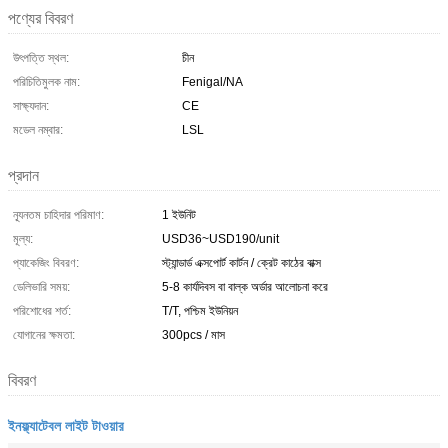
পণ্যের বিবরণ
উৎপত্তি স্থল:
চীন
পরিচিতিমুলক নাম:
Fenigal/NA
সাক্ষ্যদান:
CE
মডেল নম্বার:
LSL
প্রদান
ন্যূনতম চাহিদার পরিমাণ:
1 ইউনিট
মূল্য:
USD36~USD190/unit
প্যাকেজিং বিবরণ:
স্ট্যান্ডার্ড এক্সপোর্ট কার্টন / ক্রেট কাঠের বাক্স
ডেলিভারি সময়:
5-8 কার্যদিবস বা বাল্ক অর্ডার আলোচনা করে
পরিশোধের শর্ত:
T/T, পশ্চিম ইউনিয়ন
যোগানের ক্ষমতা:
300pcs / মাস
বিবরণ
ইনফ্ল্যাটেবল লাইট টাওয়ার