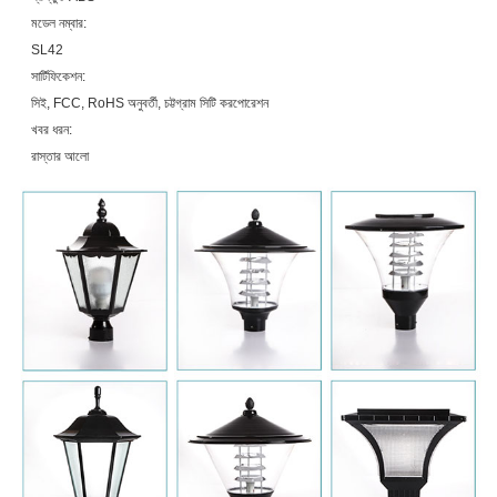
মডেল নম্বার:
SL42
সার্টিফিকেশন:
সিই, FCC, RoHS অনুবর্তী, চট্টগ্রাম সিটি করপোরেশন
খবর ধরন:
রাস্তার আলো