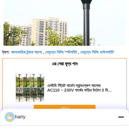
আলংকারিক ট্র্যাক আলো
নেতৃত্বে সিলিং স্পটলাইট
নেতৃত্বে সিলিং ডাউনলাইট
ট্যাগ:
,
,
এর সেরা মূল্য পান
এলইডি স্ট্রিট গার্ডেন ল্যান্ডস্কেপ আলোর
AC110 ~ 230V পার্কের বাড়ির উঠোন 3 মি
উচ্চতা 18W ক্লাসিক
চালিয়ে
harry
ইনফ্ল্যাটেবল লাইট টাওয়ার
অধিক