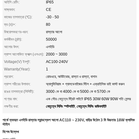
আইপি রেটিং:
IP65
সাক্ষ্যদান:
CE
কাজের তাপমাত্রা (℃):
-30 - 50
ক্র (র)>:
80
বিষয়োপকরণের-ধরন:
রাস্তার আলো
কর্মজীবন (ঘন্টা):
50000
আলোর উৎস:
এলইডি
ল্যাম্প আলোকিত ফ্লাক্স (এলএম):
2000 ~ 3000
Voltage(V) ইনপুট:
AC100-240V
Warranty(Year):
1
প্রয়োগ:
রোডওয়ে, আউটডোর, রাস্তা ও রাস্তা, বাগান
ল্যাম্প শরীরের উপাদান:
অ্যালুমিনিয়াম + গ্যালভেনাইজড স্টিল + এক্রাইলিক ডাই কাস্ট করুন
রঙের তাপমাত্রা (সিসিটি):
3000 কে বা 4000 কে বা 5000 কে বা 5700 কে
পণ্যের নাম:
এক সৌর নেতৃত্বে স্ট্রিট লাইটে IP65 30W 60W 90W গতি সেন্সর
নেতৃত্বে সিলিং স্পটলাইট
নেতৃত্বে সিলিং ডাউনলাইট
লক্ষণীয় করা:
,
পার্কে ব্যবহৃত এলইডি রাস্তার ল্যান্ডস্কেপ আলো AC110 ~ 230V, বাড়ির উঠোন 3 মি উচ্চতার 18W ক্লাসিক
স্টাইল
বিশেষ উল্লেখ