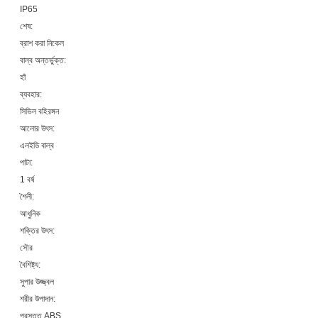
IP65
শেষ:
ব্রাশ করা নিকেল
বাল্ব অন্তর্ভুক্ত:
হাঁ
ব্যবহার:
সিভিল বহিরঙ্গন
আলোর উৎস:
এলইডি বাল্ব
পাটা:
1 বর্ষ
শৈলী:
আধুনিক
শক্তির উৎস:
সৌর
বৈশিষ্ট্য:
সুপার উজ্জ্বল
শরীর উপাদান:
প্রস্তুত ABS