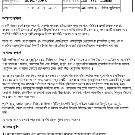
পৌনঃপুনিকতা:
50 HZ / 60HZ
বাহ্যিক আকার:
230 * 381 * 110mm
ওয়ে:
12,16, 18, 20,24,36
কাজ তাপমাত্রা:
-40 থেকে +80 ডিগ্রি সেন্টিগ্রেড
সংক্ষিপ্ত ভূমিকা
একটি বিতরণ বোর্ড (প্যানেলবোর্ড, ব্রেকার প্যানেল বা বৈদ্যুতিন প্যানেল নামে পরিচিত) একটি বিদ্যুৎ সরবরাহ
ব্যবস্থার একটি উপাদান যা বৈদ্যুতিক বিদ্যুৎ ফিডকে সহায়ক সার্কিটগুলিতে বিভক্ত করে, যখন একটি সাধারণ ঘেরে
প্রতিটি সার্কিটের জন্য প্রতিরক্ষামূলক ফিউজ বা সার্কিট ব্রেকার সরবরাহ করে।
সাধারণত, একটি প্রধান স্যুইচ এবং সাম্প্রতিক বোর্ডগুলিতে ওভারকন্ট্যান্ট প্রোটেকশন (আরসিবিও) সহ এক বা
একাধিক রেসিডুয়াল-কারেন্ট ডিভাইস (আরসিডি) বা রেসিডুয়াল কারেন্ট ব্রেকারগুলিকেও অন্তর্ভুক্ত করা হয়।
আমাদের সম্পর্কে
উক্সি ফেনিগাল বিজ্ঞান ও প্রযুক্তি কোং, লিমিটেড
সর্বশেষ বৈদ্যুতিক বিতরণ এবং শিল্প নিয়ন্ত্রণ ও অটোমেশন সম্পর্কিত
পণ্য গবেষণা ও বিকাশ, সেইসাথে ফিল্ম এবং মিডিয়া, ইভেন্ট, শিল্প ও গৃহস্থালির ব্যবহার ইত্যাদির উপর বিশেষ আলো
প্রযুক্তি এবং পণ্যাদির ক্ষেত্রে বিশেষভাবে তৈরি একটি উচ্চ প্রযুক্তির উদ্যোগ is
বহু বছরের প্রচেষ্টার মধ্য দিয়ে আমরা আমাদের যে খাতগুলি পরিবেশন করি সেগুলির জন্য বৃহৎ পরিসরে লাইনআপ
কভারেজ এবং পরিষেবা সক্ষমতা গড়ে তোলার লক্ষ্য রাখছি।
আমরা আমাদের ক্লায়েন্টদের কোনও এমওকিউ (ন্যূনতম
আদেশ পরিমাণ) প্রয়োজনের বেশিরভাগ ক্ষেত্রে সর্বাধিক যুক্তিসঙ্গত দামের সাথে সর্বোত্তম পণ্য সরবরাহ করার
প্রতিশ্রুতি দিই।
ক্লায়েন্টের সন্তুষ্টি অর্জনের জন্য এবং গ্রাহকের মান তৈরি করতে সংক্ষেপে, আমাদের দল কাঁচামাল,
যন্ত্রাংশ, উপাদান, ডিজাইন এবং বিকাশ, ক্রয় করার ইঞ্জিনিয়ারিং, সমাবেশ, পরীক্ষা, লজিস্টিকস সরবরাহ, বিক্রয় পরিষেবা
পরে এবং সংক্ষেপে কাজ করে।
প্রতি বছর, আমরা প্যানেল নির্মাতারা, সিস্টেম ইন্টিগ্রেটারগুলি, ইভেন্ট পরিকল্পনাকারী এবং ইভেন্ট ম্যানেজমেন্ট
সংস্থাগুলি, প্রকল্পের মালিক, প্রকৌশলী বা তাদের দলগুলির বিশ্বের বিভিন্ন কোণে অনেকগুলি বিশেষ পণ্য রফতানি
করি।
আমাদের সাথে একসাথে কাজ করা, আপনি ধাক্কা সুবিধা পেতে পারেন।
আমাদের সুবিধা
1) আমরা প্রস্তুতকারক এবং আমাদের অনন্য পণ্যের অনেকের জন্য কারখানার সুবিধা রয়েছে