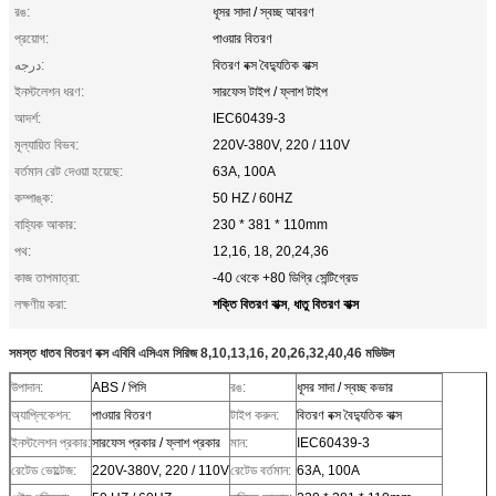
রঙ:
ধূসর সাদা / স্বচ্ছ আবরণ
প্রয়োগ:
পাওয়ার বিতরণ
درجه:
বিতরণ বক্স বৈদ্যুতিক বাক্স
ইনস্টলেশন ধরণ:
সারফেস টাইপ / ফ্লাশ টাইপ
আদর্শ:
IEC60439-3
মূল্যায়িত বিভব:
220V-380V, 220 / 110V
বর্তমান রেট দেওয়া হয়েছে:
63A, 100A
কম্পাঙ্ক:
50 HZ / 60HZ
বাহ্যিক আকার:
230 * 381 * 110mm
পথ:
12,16, 18, 20,24,36
কাজ তাপমাত্রা:
-40 থেকে +80 ডিগ্রি সেন্টিগ্রেড
শক্তি বিতরণ বাক্স
ধাতু বিতরণ বাক্স
লক্ষণীয় করা:
,
সমস্ত ধাতব বিতরণ বক্স এবিবি এসিএম সিরিজ 8,10,13,16, 20,26,32,40,46 মডিউল
উপাদান:
ABS / পিসি
রঙ:
ধূসর সাদা / স্বচ্ছ কভার
অ্যাপ্লিকেশন:
পাওয়ার বিতরণ
টাইপ করুন:
বিতরণ বক্স বৈদ্যুতিক বাক্স
ইনস্টলেশন প্রকার:
সারফেস প্রকার / ফ্লাশ প্রকার
মান:
IEC60439-3
রেটেড ভোল্টেজ:
220V-380V, 220 / 110V
রেটেড বর্তমান:
63A, 100A