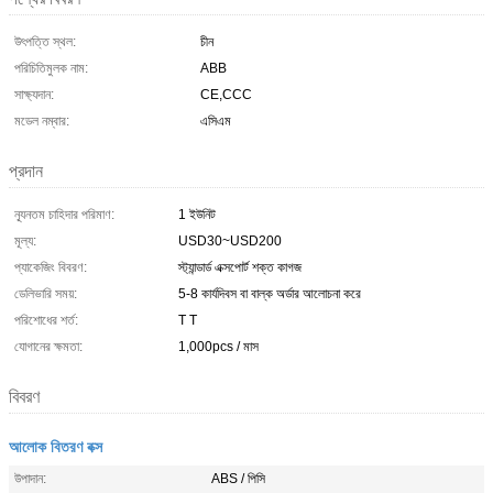
উৎপত্তি স্থল:
চীন
পরিচিতিমুলক নাম:
ABB
সাক্ষ্যদান:
CE,CCC
মডেল নম্বার:
এসিএম
প্রদান
ন্যূনতম চাহিদার পরিমাণ:
1 ইউনিট
মূল্য:
USD30~USD200
প্যাকেজিং বিবরণ:
স্ট্যান্ডার্ড এক্সপোর্ট শক্ত কাগজ
ডেলিভারি সময়:
5-8 কার্যদিবস বা বাল্ক অর্ডার আলোচনা করে
পরিশোধের শর্ত:
T T
যোগানের ক্ষমতা:
1,000pcs / মাস
বিবরণ
আলোক বিতরণ বক্স
উপাদান:
ABS / পিসি