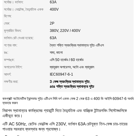
সর্বোচ্চ। বর্তমান:
63A
সর্বোচ্চ। ভোল্টেজ, বৈদ্যুতিক একক
400V
বিশেষ:
মেরু:
2P
মূল্যায়িত বিভব:
380V, 220V / 400V
বর্তমান রেট দেওয়া হয়েছে:
63A
পণ্যের নাম:
দ্বৈত শক্তি স্বয়ংক্রিয় স্থানান্তর সুইচ এটিএস
রঙ:
সাদা, কালো
কম্পাঙ্ক:
এসি 50 হার্জেড / 60 হার্জেড
অপারেশন টাইপ:
ম্যানুয়াল অপারেশন, অটো এবং ম্যানুয়াল
আদর্শ:
IEC60947-6-1
3 ফেজ স্বয়ংক্রিয় স্থানান্তর সুইচ
লক্ষণীয় করা:
,
ats শক্তি স্বয়ংক্রিয় স্থানান্তর সুইচ
কমপ্যাক্ট অটোমেটিক ট্রান্সফার সুইচ এটিএস সিবি বর্গ একক ফেজ 2 মেরু 63 এ 400 ভি আইসি 60947-6 অবধি
ব্যবহার করুন
নিরাপদ স্থানান্তর কার্যক্রমের গ্যারান্টি দিতে বৈদ্যুতিক এবং যান্ত্রিক ইন্টারলকিং সিস্টেমগুলিকে
একীভূত করে।
এটি AC 50Hz, রেটেড ভোল্টেজ এসি 230V, বর্তমান 63A রেটযুক্ত তিন-ফেজ চার-তারের
পাওয়ার সরবরাহ ব্যবস্থার জন্য প্রযোজ্য।