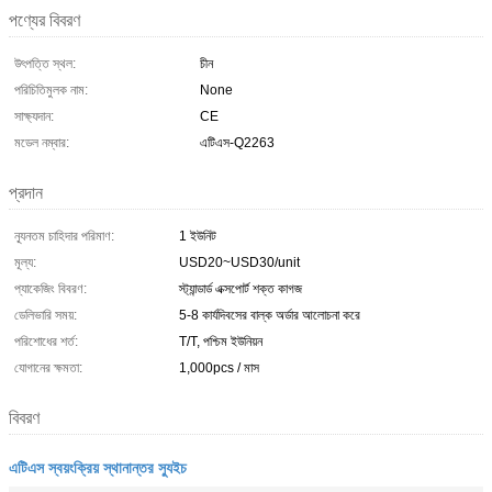
পণ্যের বিবরণ
উৎপত্তি স্থল:
চীন
পরিচিতিমুলক নাম:
None
সাক্ষ্যদান:
CE
মডেল নম্বার:
এটিএস-Q2263
প্রদান
ন্যূনতম চাহিদার পরিমাণ:
1 ইউনিট
মূল্য:
USD20~USD30/unit
প্যাকেজিং বিবরণ:
স্ট্যান্ডার্ড এক্সপোর্ট শক্ত কাগজ
ডেলিভারি সময়:
5-8 কার্যদিবসের বাল্ক অর্ডার আলোচনা করে
পরিশোধের শর্ত:
T/T, পশ্চিম ইউনিয়ন
যোগানের ক্ষমতা:
1,000pcs / মাস
বিবরণ
এটিএস স্বয়ংক্রিয় স্থানান্তর স্যুইচ