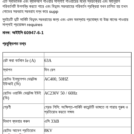
এটি স্বাভাবিক এবং ব্যাকআপ পাওয়ার সাপ্লাই পাওয়ারের মধ্যে স্বয়ংক্রিয় এবং ম্যানুয়াল
পরিবর্তনটি উপলব্ধি করতে পারে এবং বিদ্যুৎ সরবরাহের পরিবর্তন প্রক্রিয়া যখন চালিত হয় তখন
লোডের সরবরাহ সরবরাহ বন্ধ করে supp
স্যুইচটি দুটি সার্কিট বিদ্যুৎ সরবরাহের জন্য এবং এমন অবস্থায় প্রযোজ্য যা উচ্চ মানের পাওয়ার
সাপ্লাই প্রয়োজন requires
মানক: আইইসি 60947-6-1
প্রযুক্তিগত তথ্য
রেট করা বর্তমান Ie (A)
63A
স্থাপন
দিন রেল
রেটেড ইনসুলেশন ভোল্টেজ
AC400, 50HZ
ইউআই (ভি)
রেটেড ওয়ার্কিং ভোল্টেজ ইউই
AC230V 50 / 60Hz
(ভি)
শ্রেণী
গ্রেড পিসি: সংক্ষিপ্ত-সার্কিট কারেন্টটি ভাঙ্গতে না পারায় পুরুষ ও
প্রতিরোধ করতে সক্ষম
বিভাগ ব্যবহার করুন
এসি 33iB
রেটেড আবেগ প্রতিরোধ
8KV