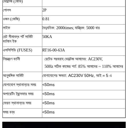
ভোল্টেজ (কেভি)
পোলস
2P
ওজন (কেজি)
0.81
লাইফ
বৈদ্যুতিক: 2000times;
যান্ত্রিক: 5000 বার
রেট সীমাবদ্ধ শর্ট সার্কিট
50KA
বর্তমান ইক
এসসিপিডি (FUSES)
RT16-00-63A
নিয়ন্ত্রণ বর্তনী
রেটেড সরবরাহ ভোল্টেজ আমাদের: AC230V,
50Hz সঠিক কাজের শর্ত: 85% আমাদের ~ 110% আমাদের
আনুষঙ্গিক সার্কিট
যোগাযোগের ক্ষমতা: AC230V 50Hz, আই = 5 এ
যোগাযোগ স্থানান্তর সময়
<50ms
অপারেটিং ট্রান্সফার সময়
<50ms
ফেরত স্থানান্তর সময়
<50ms
সময় বন্ধ
<50ms