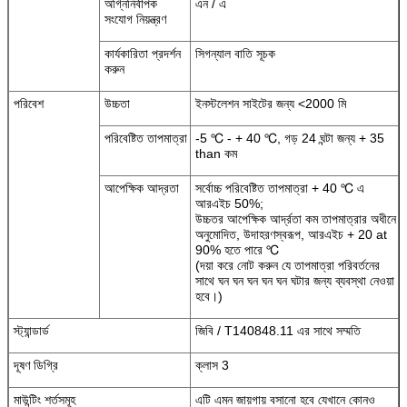
অগ্নিনির্বাপক
এন / এ
সংযোগ নিয়ন্ত্রণ
কার্যকারিতা প্রদর্শন
সিগন্যাল বাতি সূচক
করুন
পরিবেশ
উচ্চতা
ইনস্টলেশন সাইটের জন্য <2000 মি
পরিবেষ্টিত তাপমাত্রা
-5 ℃ - + 40 ℃, গড় 24 ঘন্টা জন্য + 35
than কম
আপেক্ষিক আদ্রতা
সর্বোচ্চ পরিবেষ্টিত তাপমাত্রা + 40 ℃ এ
আরএইচ 50%;
উচ্চতর আপেক্ষিক আর্দ্রতা কম তাপমাত্রার অধীনে
অনুমোদিত, উদাহরণস্বরূপ, আরএইচ + 20 at
90% হতে পারে ℃
(দয়া করে নোট করুন যে তাপমাত্রা পরিবর্তনের
সাথে ঘন ঘন ঘন ঘন ঘন ঘটার জন্য ব্যবস্থা নেওয়া
হবে।)
স্ট্যান্ডার্ড
জিবি / T140848.11 এর সাথে সম্মতি
দূষণ ডিগ্রি
ক্লাস 3
মাউন্টিং শর্তসমূহ
এটি এমন জায়গায় বসানো হবে যেখানে কোনও