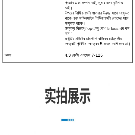
প্রভাব এবং কম্পন নেই, তুষার এবং বৃষ্টিপাত
নেই।
উপরের টার্মিনালগুলি পাওয়ার উত্সের সাথে সংযুক্ত
থাকে এবং ডাউনসাইড টার্মিনালগুলি লোডের সাথে
সংযুক্ত থাকে।
উল্লম্ব বিরুদ্ধে opালু কোণ 5 less এর কম
হবে °
মাউন্টিং সাইটের চারপাশে বাইরের চৌম্বকীয়
ক্ষেত্রটি পৃথিবীর ক্ষেত্রের 5 গুনের বেশি হবে না।
ওজন
4.3 কেজি এনজেড 7-125