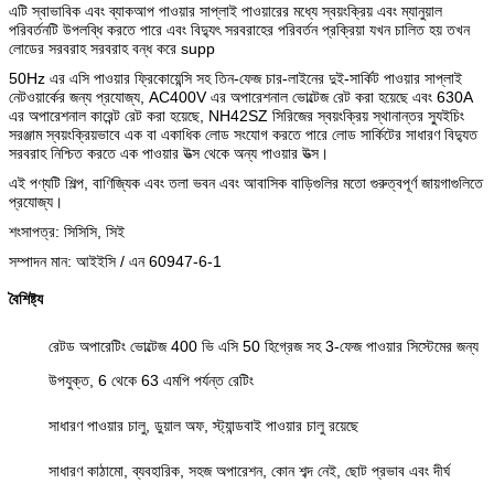
এটি স্বাভাবিক এবং ব্যাকআপ পাওয়ার সাপ্লাই পাওয়ারের মধ্যে স্বয়ংক্রিয় এবং ম্যানুয়াল
পরিবর্তনটি উপলব্ধি করতে পারে এবং বিদ্যুৎ সরবরাহের পরিবর্তন প্রক্রিয়া যখন চালিত হয় তখন
লোডের সরবরাহ সরবরাহ বন্ধ করে supp
50Hz এর এসি পাওয়ার ফ্রিকোয়েন্সি সহ তিন-ফেজ চার-লাইনের দুই-সার্কিট পাওয়ার সাপ্লাই
নেটওয়ার্কের জন্য প্রযোজ্য, AC400V এর অপারেশনাল ভোল্টেজ রেট করা হয়েছে এবং 630A
এর অপারেশনাল কারেন্ট রেট করা হয়েছে, NH42SZ সিরিজের স্বয়ংক্রিয় স্থানান্তর স্যুইচিং
সরঞ্জাম স্বয়ংক্রিয়ভাবে এক বা একাধিক লোড সংযোগ করতে পারে লোড সার্কিটের সাধারণ বিদ্যুত
সরবরাহ নিশ্চিত করতে এক পাওয়ার উত্স থেকে অন্য পাওয়ার উত্স।
এই পণ্যটি শিল্প, বাণিজ্যিক এবং তলা ভবন এবং আবাসিক বাড়িগুলির মতো গুরুত্বপূর্ণ জায়গাগুলিতে
প্রযোজ্য।
শংসাপত্র: সিসিসি, সিই
সম্পাদন মান: আইইসি / এন 60947-6-1
বৈশিষ্ট্য
রেটড অপারেটিং ভোল্টেজ 400 ভি এসি 50 হিগ্রেজ সহ 3-ফেজ পাওয়ার সিস্টেমের জন্য
উপযুক্ত, 6 থেকে 63 এমপি পর্যন্ত রেটিং
সাধারণ পাওয়ার চালু, ডুয়াল অফ, স্ট্যান্ডবাই পাওয়ার চালু রয়েছে
সাধারণ কাঠামো, ব্যবহারিক, সহজ অপারেশন, কোন শব্দ নেই, ছোট প্রভাব এবং দীর্ঘ