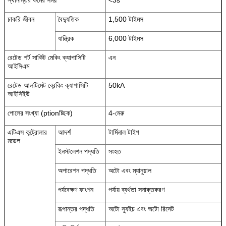
চাকরি জীবন
বৈদ্যুতিক
1,500 টাইমস
যান্ত্রিক
6,000 টাইমস
রেটেড শর্ট সার্কিট মেকিং ক্যাপাসিটি
এন
আইসিএম
রেটেড আলটিমেট ব্রেকিং ক্যাপাসিটি
50kA
আইসিইউ
পোলের সংখ্যা (ptionচ্ছিক)
4-মেরু
এটিএস কন্ট্রোলার
আদর্শ
টার্মিনাল টাইপ
মডেল
ইনস্টলেশন পদ্ধতি
সংহত
অপারেশন পদ্ধতি
অটো এবং ম্যানুয়াল
পর্যবেক্ষণ ফাংশন
পর্যায় ব্যর্থতা সনাক্তকরণ
রূপান্তর পদ্ধতি
অটো স্যুইচ এবং অটো রিসেট