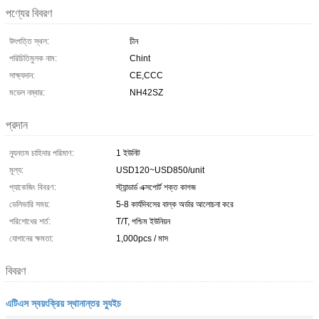
পণ্যের বিবরণ
উৎপত্তি স্থল:
চীন
পরিচিতিমুলক নাম:
Chint
সাক্ষ্যদান:
CE,CCC
মডেল নম্বার:
NH42SZ
প্রদান
ন্যূনতম চাহিদার পরিমাণ:
1 ইউনিট
মূল্য:
USD120~USD850/unit
প্যাকেজিং বিবরণ:
স্ট্যান্ডার্ড এক্সপোর্ট শক্ত কাগজ
ডেলিভারি সময়:
5-8 কার্যদিবসের বাল্ক অর্ডার আলোচনা করে
পরিশোধের শর্ত:
T/T, পশ্চিম ইউনিয়ন
যোগানের ক্ষমতা:
1,000pcs / মাস
বিবরণ
এটিএস স্বয়ংক্রিয় স্থানান্তর স্যুইচ