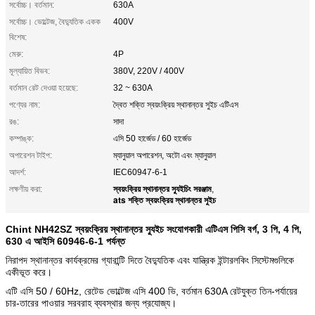
সর্বোচ্চ। বর্তমান:
630A
সর্বোচ্চ। ভোল্টেজ, বৈদ্যুতিক একক
400V
বিশেষ:
মেরু:
4P
মূল্যায়িত বিভব:
380V, 220V / 400V
বর্তমান রেট দেওয়া হয়েছে:
32 ~ 630A
পণ্যের নাম:
দ্বৈত শক্তি স্বয়ংক্রিয় স্থানান্তর সুইচ এটিএস
রঙ:
সাদা
কম্পাঙ্ক:
এসি 50 হার্জেড / 60 হার্জেড
অপারেশন টাইপ:
ম্যানুয়াল অপারেশন, অটো এবং ম্যানুয়াল
আদর্শ:
IEC60947-6-1
স্বয়ংক্রিয় স্থানান্তর স্যুইচিং সরঞ্জাম
লক্ষণীয় করা:
,
ats শক্তি স্বয়ংক্রিয় স্থানান্তর সুইচ
Chint NH42SZ স্বয়ংক্রিয় স্থানান্তর স্যুইচ সংযোগকারী এটিএস পিসি বর্গ, 3 পি, 4 পি,
630 এ আইসি 60946-6-1 পর্যন্ত
নিরাপদ স্থানান্তর কার্যক্রমের গ্যারান্টি দিতে বৈদ্যুতিক এবং যান্ত্রিক ইন্টারলকিং সিস্টেমগুলিকে
একীভূত করে।
এটি এসি 50 / 60Hz, রেটেড ভোল্টেজ এসি 400 ভি, বর্তমান 630A রেটযুক্ত তিন-পর্যায়ের
চার-তারের পাওয়ার সরবরাহ ব্যবস্থার জন্য প্রযোজ্য।