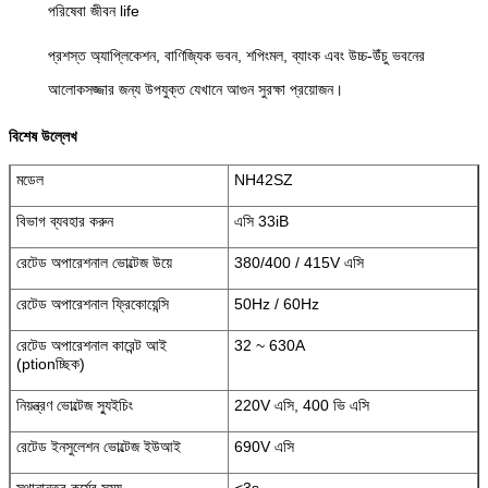
পরিষেবা জীবন life
প্রশস্ত অ্যাপ্লিকেশন, বাণিজ্যিক ভবন, শপিংমল, ব্যাংক এবং উচ্চ-উঁচু ভবনের
আলোকসজ্জার জন্য উপযুক্ত যেখানে আগুন সুরক্ষা প্রয়োজন।
বিশেষ উল্লেখ
মডেল
NH42SZ
বিভাগ ব্যবহার করুন
এসি 33iB
রেটেড অপারেশনাল ভোল্টেজ উয়ে
380/400 / 415V এসি
রেটেড অপারেশনাল ফ্রিকোয়েন্সি
50Hz / 60Hz
রেটেড অপারেশনাল কারেন্ট আই
32 ~ 630A
(ptionচ্ছিক)
নিয়ন্ত্রণ ভোল্টেজ স্যুইচিং
220V এসি, 400 ভি এসি
রেটেড ইনসুলেশন ভোল্টেজ ইউআই
690V এসি
স্থানান্তর কর্মের সময়
<3s