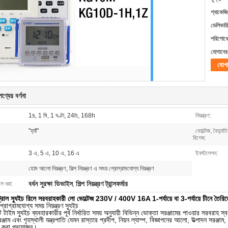
প্যাকেজি
ডেলিভারি
পরিশোধের
যোগানের 
যোগ
ণ্যের বর্ণনা
1s, 1 মি, 1 ঘণ্টা, 24h, 168h
নিয়ন্ত্রণ:
"হ্যাঁ"
ভোল্টেজ, বৈদ্য
:
বিশেষ:
3 এ, 5 এ, 10 এ, 16 এ
ইনস্টলেশন:
হোম আলো নিয়ন্ত্রণ, শিল্প নিয়ন্ত্রণ এ সময় প্রোগ্রামযোগ্য নিয়ন্ত্রণ
বর্ধন সুরক্ষা ডিভাইস
শিল্প নিয়ন্ত্রণ ট্রান্সফর্মার
লে ধরা:
,
ন্ট্রোল স্যুইচ রিলে সরবরাহকারী লো ভোল্টেজ 230V / 400V 16A 1-পর্যায়ে বা 3-পর্যায়ে চীনে তৈরিত
্রামযোগ্য সময় নিয়ন্ত্রণ স্যুইচ
াইম স্যুইচ ব্যবহারকারীর পূর্ব নির্ধারিত সময় অনুযায়ী বিভিন্ন ভোক্তা সরঞ্জামের পাওয়ার সরবরাহ স্ব
রঞ্জাম এবং গৃহস্থালী যন্ত্রপাতি যেমন রাস্তার প্রদীপ, নিয়ন ল্যাম্প, বিজ্ঞাপনের আলো, উত্পাদন সরঞ্জাম, 
ধ করা প্রয়োজন।