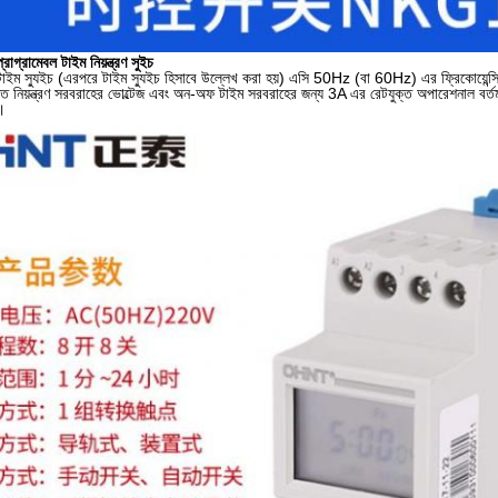
োগ্রামেবল টাইম নিয়ন্ত্রণ সুইচ
ইম স্যুইচ (এরপরে টাইম স্যুইচ হিসাবে উল্লেখ করা হয়) এসি 50Hz (বা 60Hz) এর ফ্রিকোয়েন্সি সহ স্
ুক্ত নিয়ন্ত্রণ সরবরাহের ভোল্টেজ এবং অন-অফ টাইম সরবরাহের জন্য 3A এর রেটযুক্ত অপারেশনাল বর্তম
ণ।