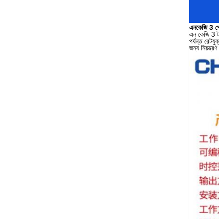
এনকেজি 3 প্র
এন কেজি 3 টা
পর্যন্ত রেটয
জন্য নিয়ন্ত্র