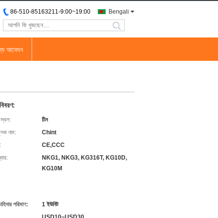
86-510-85163211-9:00~19:00
Bengali
search
জন্য আবেদন
 বিবরণ:
 স্থল:
চীন
ুলক নাম:
Chint
:
CE,CCC
বার:
NKG1, NKG3, KG316T, KG10D,
KG10M
চাহিদার পরিমাণ:
1 ইউনিট
USD10~USD30