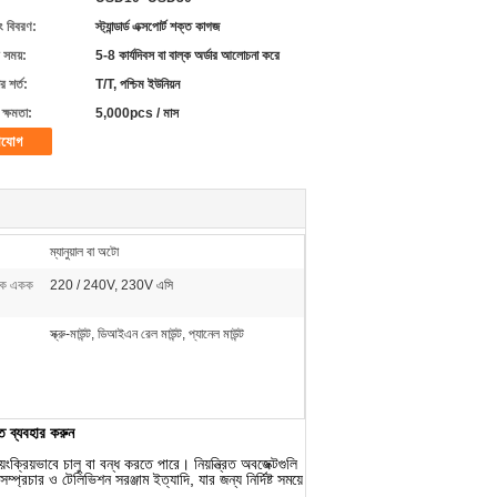
ং বিবরণ:
স্ট্যান্ডার্ড এক্সপোর্ট শক্ত কাগজ
 সময়:
5-8 কার্যদিবস বা বাল্ক অর্ডার আলোচনা করে
 শর্ত:
T/T, পশ্চিম ইউনিয়ন
ক্ষমতা:
5,000pcs / মাস
াযোগ
ম্যানুয়াল বা অটো
ুতিক একক
220 / 240V, 230V এসি
স্ক্রু-মাউন্ট, ডিআইএন রেল মাউন্ট, প্যানেল মাউন্ট
ে ব্যবহার করুন
য়ংক্রিয়ভাবে চালু বা বন্ধ করতে পারে।
নিয়ন্ত্রিত অবজেক্টগুলি
সম্প্রচার ও টেলিভিশন সরঞ্জাম ইত্যাদি, যার জন্য নির্দিষ্ট সময়ে