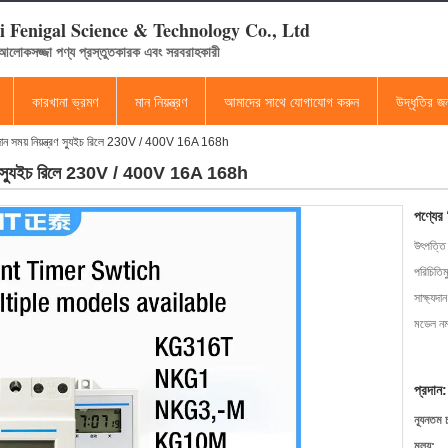
 Fenigal Science & Technology Co., Ltd
 আলোকসজ্জা পণ্য প্রস্তুতকারক এবং সরবরাহকারী
কারখানা ভ্রমণ
মান নিয়ন্ত্রণ
আমাদের সাথে যোগাযোগ করুন
উদ্ধৃতির 
পাদান সময় নিয়ন্ত্রণ স্যুইচ রিলে 230V / 400V 16A 168h
ন্ত্রণ স্যুইচ রিলে 230V / 400V 16A 168h
পণ্যের
উৎপত্তি
পরিচিতিম
সাক্ষ্যদান
মডেল নম্
প্রদান:
ন্যূনতম 
মূল্য: