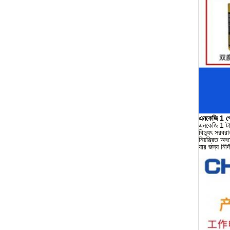
এনকেজি 1 প্র
এনকেজি 1 টাইম
বিদ্যুৎ সরবর
নিয়ন্ত্রিত অ
যার জন্য নির্