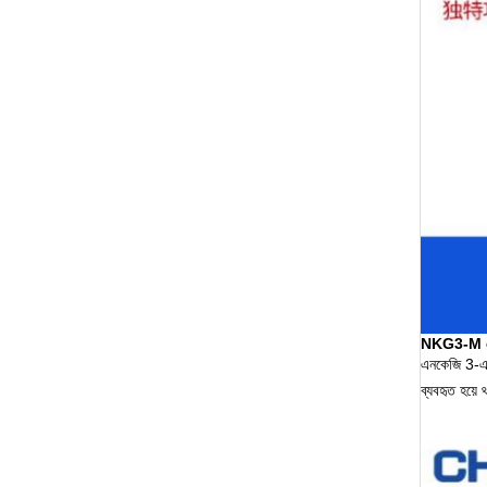
NKG3-M প্রোগ
এনকেজি 3-এম প
ব্যবহৃত হয়ে 