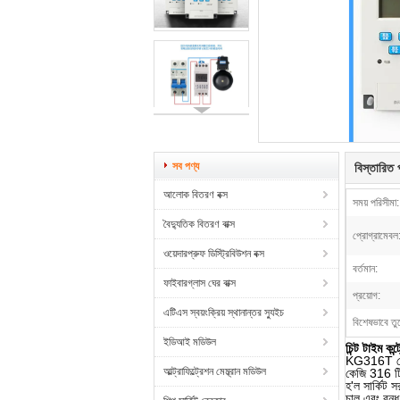
সব পণ্য
বিস্তারিত প
আলোক বিতরণ বক্স
সময় পরিসীমা:
বৈদ্যুতিক বিতরণ বাক্স
প্রোগ্রামেবল
ওয়েদারপ্রুফ ডিস্ট্রিবিউশন বক্স
বর্তমান:
ফাইবারগ্লাস ঘের বাক্স
প্রয়োগ:
এটিএস স্বয়ংক্রিয় স্থানান্তর স্যুইচ
বিশেষভাবে তু
ইডিআই মডিউল
চিন্ট টাইম ক
KG316T প্রোগ
আল্ট্রাফিল্ট্রেশন মেম্ব্রান মডিউল
কেজি 316 টি ট
হ'ল সার্কিট স
চালু এবং বন্