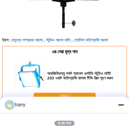
নেতৃত্বে সম্প্রচার আলো
স্টুডিও আলো বাতি
পোর্টেবল ফটোগ্রাফি আলো
ট্যাগ:
,
,
এর সেরা মূল্য পান
আরজিবিডাব্লু সফট প্যানেল এলইডি স্টুডিও লাইট
200 ওয়াট ফটোগ্রাফি হালকা টিভি ফিল্ম পূরণ করুন
চালিয়ে
harry
ফিল্ম লাইটিং বেলুনস
অধিক
9:46 PM