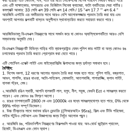
করা হয়েছে! এটি
কেটিভি, পাব, পার্টি এর মতো লোকেশনের বিশেষ পরিবেশ নির্ধারণ
করতে পারে
এবং
এটি সাক্ষাত্কার, সম্প্রচার এবং ডিজিটাল সিনেমা ক্যামেরা, ফটো শ্যুটিংয়ের সেরা পার্টার।
কমপ্যাক্ট আকার: 33 সেমি এক্স 39 সেমি এক্স 14 সেমি / 15 "এক্স 17.7 '" এক্স 6.4 "
আরজিবি এলইডি এর নমনীয়তার সাথে আরও বেশি আলোকসজ্জার প্রভাব তৈরি করা যায় এবং
অবশ্যই আপনার কল্পনাটি বাস্তব অনুশীলনে স্থানান্তরিত করতে সহায়তা করতে পারে।
আরজিবিডাব্লু ডিএমএক্স নিয়ন্ত্রণের সাথে সমর্থন করে যা কোনও অ্যাপ্লিকেশনটিতে আরও বেশি
সম্ভাবনার অনুমতি দেয়।
ডিএমএক্স নিয়ন্ত্রণটি বিভিন্ন গাড়ির গতি ব্যাকগ্রাউন্ড যেমন পুলিশ কার লাইট বা অন্য কোনও রঙ
চলাফেরার প্রভাব তৈরি করতে প্রোগ্রাম করা যেতে পারে।
এটি পোর্টেবল এফেক্ট লাইট এবং মাইক্রোফিল্মিং উত্পাদনের জন্য দুর্দান্ত সমাধান হবে।
বৈশিষ্ট্য:
1. বিশেষ নকশা, 12 ধরণের আলোর প্রভাব তৈরি করা সহজ হতে পারে: পুলিশ গাড়ি, বজ্রপাত,
আগুন, পালসিং, রঙের ধাওয়া, অটো-সাইকেল, মোমবাতি, আতশবাজি, পাপারাজ্জি, ক্লাব লাইট,
হালকা স্ট্রব, মেঘ।
২.আরজিবি রঙিন স্থায়ী, আপনি হালকাটি লাল, হলুদ, নীল, সবুজ, বেগুনি Ect এ সামঞ্জস্য করতে
পারেন।
এবং কোনও রঙ মিশ্রণ আলো।
৩. রঙের তাপমাত্রাটি 2800 কে এবং 10000k এর মধ্যে সামঞ্জস্যযোগ্য হতে পারে, 0% থেকে
99% পর্যন্ত সম্পূর্ণ ডিমেবল।
৪. উচ্চ তীব্রতার সাথে যথাযথ রঙিন রেন্ডারিং ((সিআরআই> 95ra), ফিল্ম এবং টিভি পরিষেবা,
লাইভ স্টুডিও সেটআপ এবং বিজ্ঞাপনের জন্য নিখুঁত আলোক পছন্দ।
৫. আরজিবি রঙ, পরিবর্তনশীল নিয়ন্ত্রণের বিকল্পগুলি পাওয়া যায়: অন-বোর্ড কন্ট্রোল প্যানেল,
রিমোট, ডিএমএক্স এবং ফোন অ্যাপ।