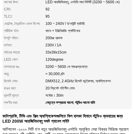
আলোর উৎস:
LED আরজিবিডাব্লু, এলইডি সাদা সিসিটি (3200 ~ 5600 কে)
CRI:
92
TLCI:
95
ভোল্টেজ, বৈদ্যুতিক একক বিশেষ:
100 ~ 240V / V-মাউন্ট ব্যাটারি
শারীরিক গঠন:
ধাতব + ইঞ্জিনিয়ারিং প্লাস্টিকের
ইনপুট শক্তি:
200w ধ্রুবক
বর্তমান:
230V / 1A
বাইরের মাত্রা:
33x39x15cm
LED কোণ:
120degree
তাপমাত্রা রঙ:
3200 ~ 5600 কে সামঞ্জস্যযোগ্য
আয়ু:
> 30,000 ঘন্টা
রিমোট মোড:
DMX512, 2.4GHz রিমোট কন্ট্রোলার, অ্যাপ্লিকেশন
রঙের ধরন:
20 প্রিসেট গতিশীল মোড
দূরবর্তী দূরত্ব:
সর্বোচ্চ। 30m
নেতৃত্বে সম্প্রচার আলো
স্টুডিও আলো বাতি
লক্ষণীয় করা:
,
ফটোগ্রাফি, টিভি এবং ফিল্ম অ্যাপ্লিকেশনগুলিতে ফিল হালকা হিসাবে স্টুডিও ব্যবহারের জন্য
LED 200W আরজিবিডাব্লু সফট প্যানেল লাইট
আর্টপানেল -২০০০ সিটি হ'ল নতুন আরজিবিডাব্লু এলইডি প্রযুক্তি সেরা বিক্রয় সিরিজে প্রয়োগ