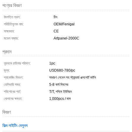
পণ্যের বিবরণ
উৎপত্তি স্থল:
চীন
পরিচিতিমুলক নাম:
OEM/Fenigal
সাক্ষ্যদান:
CE
মডেল নম্বার:
Artpanel-2000C
প্রদান
ন্যূনতম চাহিদার পরিমাণ:
1pc
মূল্য:
USD680-780/pc
প্যাকেজিং বিবরণ:
সাধারণ লেবেল সহ স্ট্যান্ডার্ড এক্সপোর্ট কার্টন
ডেলিভারি সময়:
5-8 কার্য দিবসের
পরিশোধের শর্ত:
T/T, পশ্চিম ইউনিয়ন
যোগানের ক্ষমতা:
1,000pcs / মাস
বিবরণ
ফিল্ম লাইটিং বেলুনস