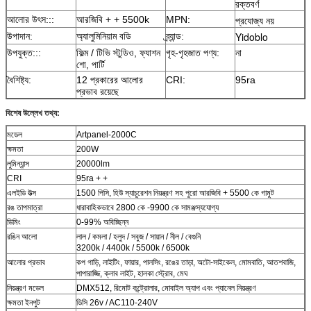
রক্তবর্ণ
প্রযোজ্য নয়
আলোর উৎস:::
আরজিবি + + 5500k
MPN:
Yidoblo
উপাদান:
অ্যালুমিনিয়াম বডি
ব্র্যান্ড:
উপযুক্ত:::
ফিল্ম / টিভি স্টুডিও, ফ্যাশন
গৃহ-গৃহজাত পণ্য:
না
শো, পার্টি
বৈশিষ্ট্য:
12 প্রকারের আলোর
CRI:
95ra
প্রভাব রয়েছে
বিশেষ উল্লেখ তথ্য:
মডেল
Artpanel-2000C
ক্ষমতা
200W
লুমিন্যান্স
20000lm
CRI
95ra + +
এলইডি উত্স
1500 পিসি, হিউ স্যাচুরেশন নিয়ন্ত্রণ সহ পুরো আরজিবি + 5500 কে গামুট
রঙ তাপমাত্রা
ধারাবাহিকভাবে 2800 কে -9900 কে সামঞ্জস্যযোগ্য
ডিমিং
0-99% অবিচ্ছিন্ন
রঙিন আলো
লাল / কমলা / হলুদ / সবুজ / সায়ান / নীল / বেগুনি
3200k / 4400k / 5500k / 6500k
আলোর প্রভাব
কপ গাড়ি, লাইটিং, ফায়ার, পালসিং, রঙের তাড়া, অটো-সাইকেল, মোমবাতি, আতশবাজি,
পাপারাজ্জি, ক্লাব লাইট, হালকা স্ট্রোব, মেঘ
নিয়ন্ত্রণ মডেল
DMX512, রিমোট কন্ট্রোলার, মোবাইল অ্যাপ এবং প্যানেল নিয়ন্ত্রণ
ক্ষমতা ইনপুট
ডিসি 26v / AC110-240V