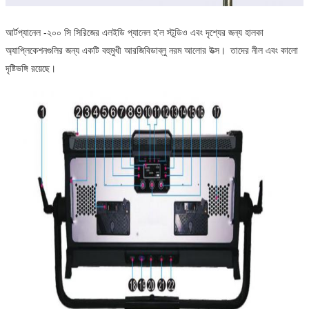
আর্টপ্যানেল -২০০ সি সিরিজের এলইডি প্যানেল হ'ল স্টুডিও এবং দৃশ্যের জন্য হালকা
অ্যাপ্লিকেশনগুলির জন্য একটি বহুমুখী আরজিবিডাব্লু নরম আলোর উত্স।
তাদের নীল এবং কালো
দৃষ্টিভঙ্গি রয়েছে।