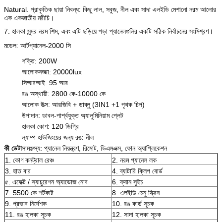
Natural. প্রাকৃতিক ছায়া নিবন্ধ: কিছু লাল, সবুজ, নীল এবং সাদা এলইডি মেশানো নরম আলোর
এক একজাতীয় মরীচি।
7. হালকা সুন্দর নরম শিম, এবং এটি ছড়িয়ে পড়া প্যানেলগুলির একটি সঠিক নির্বাচনের সংমিশ্রণ।
মডেল: আর্টপ্যানেল-2000 সি
শক্তি: 200W
আলোকসজ্জা: 20000lux
সিআরআই: 95 আর
রঙ অস্থায়ী: 2800 কে-10000 কে
আলোক উত্স: আরজিবি + ডাব্লু (3IN1 +1 পৃথক চিপ)
উপাদান: ডাবল-পার্শ্বযুক্ত অ্যালুমিনিয়াম প্লেট
হালকা কোণ: 120 ডিগ্রি
ল্যাম্প হাউজিংয়ের জন্য রঙ: নীল
কী ডেটা
সামঞ্জস্য: প্যানেল নিয়ন্ত্রণ, রিমোট, ডিএমএক্স, ফোন অ্যাপ্লিকেশন
1. কোণ কনট্রাল রেঞ্চ
2. নরম প্যানেল লক
3. হাত বার
4. ব্যাটারি ক্লিপ বোর্ড
৫. এফেক্ট / স্যাচুরেশন অ্যাডোজ নোব
6. ফ্যান সুইচ
7. 5500 কে শর্টকাট
8. এলইডি মেনু স্ক্রিন
9. প্রভাব নির্দেশক
10. রঙ কার্ড সূচক
11. রঙ হালকা সূচক
12. সাদা হালকা সূচক