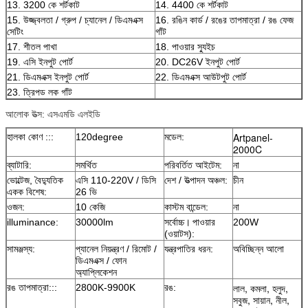
13. 3200 কে শর্টকাট
14. 4400 কে শর্টকাট
15. উজ্জ্বলতা / গ্রুপ / চ্যানেল / ডিএমএক্স
16. রঙিন কার্ড / রঙের তাপমাত্রা / রঙ ফেজ
সেটিং
গাঁট
17. শীতল পাখা
18. পাওয়ার স্যুইচ
19. এসি ইনপুট পোর্ট
20. DC26V ইনপুট পোর্ট
21. ডিএমএক্স ইনপুট পোর্ট
22. ডিএমএক্স আউটপুট পোর্ট
23. ত্রিপড লক গাঁট
আলোক উত্স: এসএমডি এলইডি
Artpanel-
হালকা কোণ :::
120degree
মডেল:
2000C
ব্যাটারি:
সমর্থিত
পরিবর্তিত আইটেম:
না
ভোল্টেজ, বৈদ্যুতিক
এসি 110-220V / ডিসি
দেশ / উত্পাদন অঞ্চল:
চীন
একক বিশেষ:
26 ভি
ওজন:
10 কেজি
কাস্টম বান্ডেল:
না
illuminance:
30000lm
সর্বোচ্চ।
পাওয়ার
200W
(ওয়াটস):
সামঞ্জস্য:
প্যানেল নিয়ন্ত্রণ / রিমোট /
যন্ত্রপাতির ধরন:
অবিচ্ছিন্ন আলো
ডিএমএক্স / ফোন
অ্যাপ্লিকেশন
লাল, কমলা, হলুদ,
রঙ তাপমাত্রা:::
2800K-9900K
রঙ:
সবুজ, সায়ান, নীল,