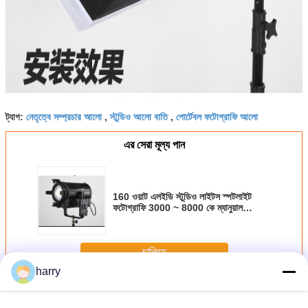
নেতৃত্বে সম্প্রচার আলো
স্টুডিও আলো বাতি
পোর্টেবল ফটোগ্রাফি আলো
ট্যাগ:
,
,
এর সেরা মূল্য পান
160 ওয়াট এলইডি স্টুডিও লাইটস স্পটলাইট
ফটোগ্রাফি 3000 ~ 8000 কে ম্যানুয়াল
DMX512 নিয়ন্ত্রণ Control
চালিয়ে
harry
ফিল্ম লাইটিং বেলুনস
অধিক