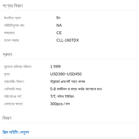
পণ্যের বিবরণ
উৎপত্তি স্থল:
চীন
পরিচিতিমুলক নাম:
NA
সাক্ষ্যদান:
CE
মডেল নম্বার:
CLL-160TDX
প্রদান
ন্যূনতম চাহিদার পরিমাণ:
1 ইউনিট
মূল্য:
USD390~USD450
প্যাকেজিং বিবরণ:
স্ট্যান্ডার্ড এক্সপোর্ট শক্ত কাগজ
ডেলিভারি সময়:
5-8 কার্যদিবস বা বাল্ক অর্ডার আলোচনা করে
পরিশোধের শর্ত:
T/T, পশ্চিম ইউনিয়ন
যোগানের ক্ষমতা:
300pcs / মাস
বিবরণ
ফিল্ম লাইটিং বেলুনস