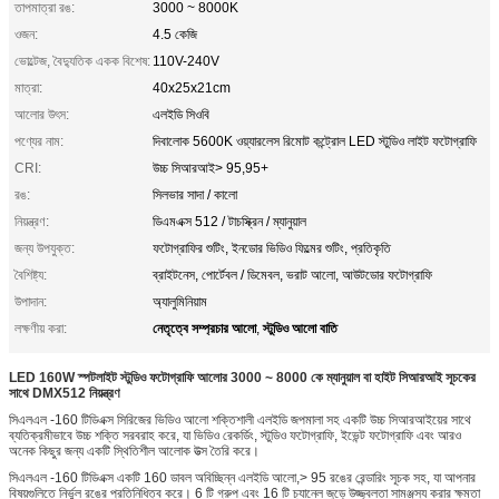
তাপমাত্রা রঙ:
3000 ~ 8000K
ওজন:
4.5 কেজি
ভোল্টেজ, বৈদ্যুতিক একক বিশেষ:
110V-240V
মাত্রা:
40x25x21cm
আলোর উৎস:
এলইডি সিওবি
পণ্যের নাম:
দিবালোক 5600K ওয়্যারলেস রিমোট কন্ট্রোল LED স্টুডিও লাইট ফটোগ্রাফি
CRI:
উচ্চ সিআরআই> 95,95+
রঙ:
সিলভার সাদা / কালো
নিয়ন্ত্রণ:
ডিএমএক্স 512 / টাচস্ক্রিন / ম্যানুয়াল
জন্য উপযুক্ত:
ফটোগ্রাফির শুটিং, ইনডোর ভিডিও ফিল্মের শুটিং, প্রতিকৃতি
বৈশিষ্ট্য:
ব্রাইটনেস, পোর্টেবল / ডিমেবল, ভরাট আলো, আউটডোর ফটোগ্রাফি
উপাদান:
অ্যালুমিনিয়াম
নেতৃত্বে সম্প্রচার আলো
স্টুডিও আলো বাতি
লক্ষণীয় করা:
,
LED 160W স্পটলাইট স্টুডিও ফটোগ্রাফি আলোর 3000 ~ 8000 কে ম্যানুয়াল বা হাইট সিআরআই সূচকের
সাথে DMX512 নিয়ন্ত্রণ
সিএলএল -160 টিডিএক্স সিরিজের ভিডিও আলো শক্তিশালী এলইডি জপমালা সহ একটি উচ্চ সিআরআইয়ের সাথে
ব্যতিক্রমীভাবে উচ্চ শক্তি সরবরাহ করে, যা ভিডিও রেকর্ডিং, স্টুডিও ফটোগ্রাফি, ইভেন্ট ফটোগ্রাফি এবং আরও
অনেক কিছুর জন্য একটি স্থিতিশীল আলোক উত্স তৈরি করে।
সিএলএল -160 টিডিএক্স একটি 160 ডাবল অবিচ্ছিন্ন এলইডি আলো,> 95 রঙের রেন্ডারিং সূচক সহ, যা আপনার
বিষয়গুলিতে নির্ভুল রঙের প্রতিনিধিত্ব করে। 6 টি গ্রুপ এবং 16 টি চ্যানেল জুড়ে উজ্জ্বলতা সামঞ্জস্য করার ক্ষমতা