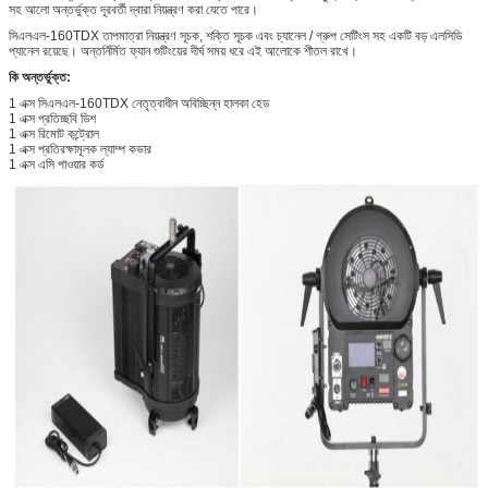
সহ আলো অন্তর্ভুক্ত দূরবর্তী দ্বারা নিয়ন্ত্রণ করা যেতে পারে।
সিএলএল-160TDX তাপমাত্রা নিয়ন্ত্রণ সূচক, শক্তি সূচক এবং চ্যানেল / গ্রুপ সেটিংস সহ একটি বড় এলসিডি
প্যানেল রয়েছে। অন্তর্নির্মিত ফ্যান শুটিংয়ের দীর্ঘ সময় ধরে এই আলোকে শীতল রাখে।
কি অন্তর্ভুক্ত:
1 এক্স সিএলএল-160TDX নেতৃত্বাধীন অবিচ্ছিন্ন হালকা হেড
1 এক্স প্রতিচ্ছবি ডিশ
1 এক্স রিমোট কন্ট্রোল
1 এক্স প্রতিরক্ষামূলক ল্যাম্প কভার
1 এক্স এসি পাওয়ার কর্ড