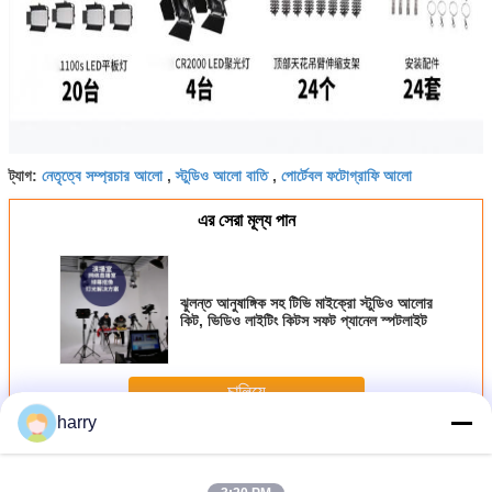
নেতৃত্বে সম্প্রচার আলো
স্টুডিও আলো বাতি
পোর্টেবল ফটোগ্রাফি আলো
ট্যাগ:
,
,
এর সেরা মূল্য পান
ঝুলন্ত আনুষাঙ্গিক সহ টিভি মাইক্রো স্টুডিও আলোর
কিট, ভিডিও লাইটিং কিটস সফট প্যানেল স্পটলাইট
চালিয়ে
harry
ফিল্ম লাইটিং বেলুনস
অধিক