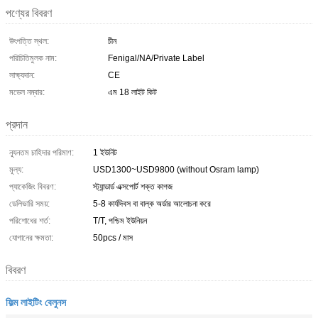
পণ্যের বিবরণ
উৎপত্তি স্থল:
চীন
পরিচিতিমুলক নাম:
Fenigal/NA/Private Label
সাক্ষ্যদান:
CE
মডেল নম্বার:
এম 18 লাইট কিট
প্রদান
ন্যূনতম চাহিদার পরিমাণ:
1 ইউনিট
মূল্য:
USD1300~USD9800 (without Osram lamp)
প্যাকেজিং বিবরণ:
স্ট্যান্ডার্ড এক্সপোর্ট শক্ত কাগজ
ডেলিভারি সময়:
5-8 কার্যদিবস বা বাল্ক অর্ডার আলোচনা করে
পরিশোধের শর্ত:
T/T, পশ্চিম ইউনিয়ন
যোগানের ক্ষমতা:
50pcs / মাস
বিবরণ
ফিল্ম লাইটিং বেলুনস