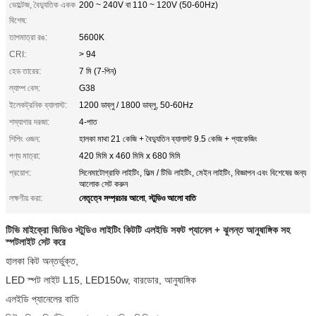
ভোল্টেজ, বৈদ্যুতিক একক
200 ~ 240V বা 110 ~ 120V (50-60Hz)
বিশেষ:
তাপমাত্রা রঙ:
5600K
CRI:
> 94
হেড তারের:
7 মি (7-পিন)
ল্যাম্প বেস:
G38
ইলেকট্রনিক ব্যালাস্ট:
1200 ডাব্লু / 1800 ডাব্লু, 50-60Hz
শস্যাগার দরজা:
4-পাত
শিপিং ওজন:
হালকা মাথা 21 কেজি + বৈদ্যুতিন ব্যালাস্ট 9.5 কেজি + প্যাকেজিং
পণ্য মাত্রা:
420 মিমি x 460 মিমি x 680 মিমি
প্রয়োগ:
সিনেমাটোগ্রাফি লাইটিং, ফিল্ম / টিভি লাইটিং, মেইন লাইটিং, বিজ্ঞাপন এবং বিশেষের জন্য
আলোক সেট করুন
নেতৃত্বে সম্প্রচার আলো
স্টুডিও আলো বাতি
লক্ষণীয় করা:
,
টিভি মাইক্রো ভিডিও স্টুডিও লাইটিং কিটটি এলইডি সফট প্যানেল + ঝুলন্ত আনুষাঙ্গিক সহ
স্পটলাইট সেট করে
হালকা কিট অন্তর্ভুক্ত,
LED স্পট লাইট L15, LED150w, বারডোর, আনুষাঙ্গিক
এলইডি প্যানেলের বাতি