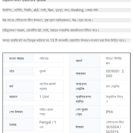
স্ট্যাম্পিং, মেশিনিং, শিয়ারিং, eldালাই, স্ক্রুিং, তুরপুন, নমন, riiveting, লেজার কাটা
উচ্চ মানের স্টেইনলেস স্টিল উপকরণ, সূক্ষ্ম ব্রাশ প্রক্রিয়াকরণ, উচ্চ গ্রেড মানের।
বৈচিত্র্যকরণ সরঞ্জাম, রোবোটিক ldালাই, ব্যাচের পণ্যগুলির ধারাবাহিকতা নিশ্চিত করে।
সমস্ত ক্যাবিনেটে বড় ত্রিভুজ কাঠামো সহ 15 টি নমনকারী প্রোফাইল উপকরণ-গবেষণা করা উপর ভিত্তি করে।
মডেল নাম্বার.
পাউবোর
বিতরণ মিটারিং
আদর্শ
বক্স
গঠন
সুরক্ষা
ISO9001: 2
সাক্ষ্যদান
000
আংশিক-ঝালাই
অপারেশন
ফর্ম
কম ভোল্টেজ
প্রকার
ভোল্টেজ
আয়তন
1 Uint
অ্যাপ্লিকেশন
বৈদ্যুতিক বিতর
ব্যাপ্তি
ণ
মরিচা রোধক
শেল সুরক্ষা
শেল উপাদান
IP66
স্পাত
গ্রেড
Fenigal / ই
স্টেইনলেস স্টিল
তরবার
এম
উপাদান
SUS304 /
SUS316