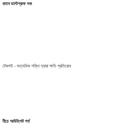
ধাতব ডাস্টপ্রুফ লক
টেকসই - অত্যধিক শক্তি দ্বারা ক্ষতি প্রতিরোধ
নীচে আউটলেট গর্ত