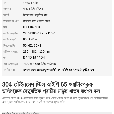
রঙ:
ইস্পাত বা আঁকা
আবেদন:
পাওয়ার ডিস্ট্রিবিউশন
আদর্শ:
বিতরণ বক্স বৈদ্যুতিক বাক্স
ইনস্টলেশন ধরণ:
সারফেস টাইপ / ফ্লাশ টাইপ
মান:
IEC60439-3
রেটেড ভোল্টেজ:
220V-380V, 220 / 110V
রেটেড কারেন্ট:
800A পর্যন্ত
ফ্রিকোয়েন্সি:
50 HZ / 60HZ
বাহ্যিক আকার:
230 * 381 * 110mm
পথ:
5,8,12,15,18,24
কাজ তাপমাত্রা:
-40 থেকে +80 ডিগ্রি সেন্টিগ্রেড
এসএস 304 ওয়েদারপ্রুফ এমসিবি বক্স
আইপি 65 ইস্পাত বৈদ্যুতিক বাক্স
লক্ষণীয় করা:
,
304 স্টেইনলেস স্টিল আইপি 65 ওয়াটারপ্রুফ
ডাস্টপ্রুফ বৈদ্যুতিক প্রাচীর মাউন্ট ধাতব জংশন বক্স
এটি উচ্চ মানের 304 স্টেইনলেস স্টিল গ্রহণ করে, যেমন শৈল্পিক রূপরেখা, জারা প্রতিরোধক এবং অ্যান্টিস্ট্যাটিক
এবং প্রভাব প্রতিরোধের মতো অনেক দুর্দান্ত পারফরম্যান্সের মালিক।
বৈদ্যুতিক বিতরণ ক্যাবিনেটের প্রক্রিয়া