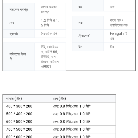
তারের অঙ্কন
রঙ
রূপা
সারফেস সমাপ্ত
সমাপ্ত
1.2 মিমি & 1.
ধাতব লক /
বেধ
লক
5 মিমি
প্লাস্টিকের লক
ব্যবহার
বৈদ্যুতিক শিল্প
Fenigal / ই
ট্রেডমার্ক
এম
সিই, রোএইচএ
উত্স
চীন
স, আইপি 66,
সবিস্তার বিবর
টিইউভি, এস
ণী
জিএস, আইএস
ও9001
আকার (মিমি)
বেধ (মিমি)
400 * 300 * 200
দেহ: 0.8 মিমি; ডোর: 1.0 মিমি
500 * 400 * 200
দেহ: 0.8 মিমি; ডোর: 1.0 মিমি
600 * 500 * 200
দেহ: 0.8 মিমি; ডোর: 1.0 মিমি
700 * 500 * 200
দেহ: 0.8 মিমি; ডোর: 1.0 মিমি
800 * 600 * 200
দেহ: 0.8 মিমি; ডোর: 1.0 মিমি