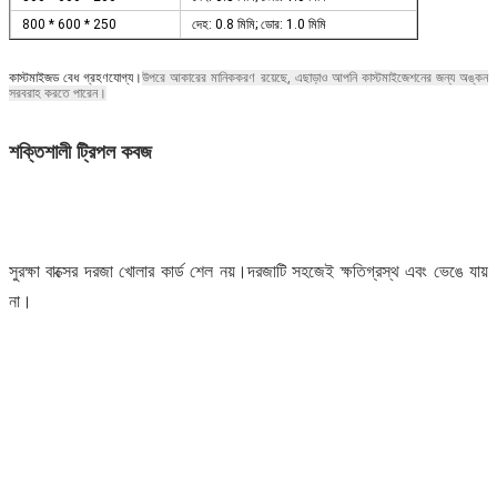
800 * 600 * 250
দেহ: 0.8 মিমি; ডোর: 1.0 মিমি
কাস্টমাইজড বেধ গ্রহণযোগ্য।
উপরে আকারের মানিককরণ রয়েছে, এছাড়াও আপনি কাস্টমাইজেশনের জন্য অঙ্কন
সরবরাহ করতে পারেন।
শক্তিশালী ট্রিপল কবজ
সুরক্ষা বাক্সের দরজা খোলার কার্ড শেল নয়।দরজাটি সহজেই ক্ষতিগ্রস্থ এবং ভেঙে যায় 
না।