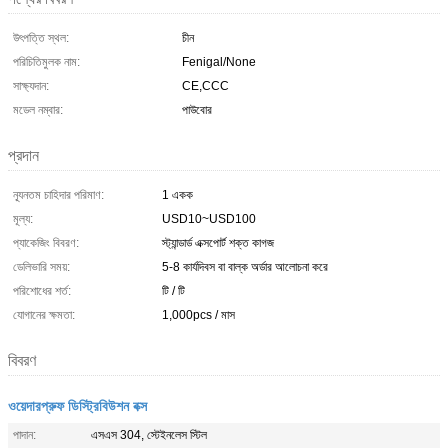
উৎপত্তি স্থল:
চীন
পরিচিতিমুলক নাম:
Fenigal/None
সাক্ষ্যদান:
CE,CCC
মডেল নম্বার:
পাউবোর
প্রদান
ন্যূনতম চাহিদার পরিমাণ:
1 একক
মূল্য:
USD10~USD100
প্যাকেজিং বিবরণ:
স্ট্যান্ডার্ড এক্সপোর্ট শক্ত কাগজ
ডেলিভারি সময়:
5-8 কার্যদিবস বা বাল্ক অর্ডার আলোচনা করে
পরিশোধের শর্ত:
টি / টি
যোগানের ক্ষমতা:
1,000pcs / মাস
বিবরণ
ওয়েদারপ্রুফ ডিস্ট্রিবিউশন বক্স
পাদান:
এসএস 304, স্টেইনলেস স্টিল