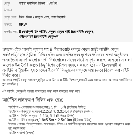
বেলুন
নাইলন ফ্যাব্রিক চিকিত্সা + যৌগিক
উপাদান:
বেলুন শেপ:
টিউব, কিউব / ডায়মন্ড, মেঘ, প্যাড ইত্যাদি
ক্ষমতা:
8KW
8 কেডব্লিউ ফিল্ম লাইটিং বেলুনস
ক্রেন মাউন্ট ফিল্ম লাইটিং বেলুনস
লক্ষণীয় করা:
,
,
এইচএমআই ফিল্ম লাইটিং বেলুনগুলি
ওসরাম এইচএমআই ল্যাম্প সহ 8 কিলোওয়াট পর্যন্ত ক্রেন মাউন্ট লাইটিং বেলুন
সফট লাইট হ'ল স্টুডিও, টিভি মেকিং এবং চলচ্চিত্রের দৃশ্যের শুটিংয়ের মতো অনুষ্ঠানের
জন্য তৈরি আদর্শ আলোক শর্ত।দিবালোকের মানের সাথে সাদৃশ্য করতে, আমাদের সাধারণ
আলোক উত্স তৈরি করতে কিছু বিশেষ কৌশল ব্যবহার করতে হবে - এইচএমআই বা
এলইডি বা টুংস্টেন হ্যালোজেন ইত্যাদি বিচ্ছুরকের মাধ্যমে সমানভাবে বিতরণ করা লাইট
নির্গত করে।
আমাদের পেটেন্ট বেলুন আলো প্রযুক্তি এবং ফিল্ম এবং টিভি শিল্পের প্রয়োজনীয়তার সংহত করে, আমাদের আর্টেমিসের
জন্ম হয়েছিল।
এই লাইটিং বেলুনগুলি বারবার ব্যবহারের জন্য ভাড়া বাজারের জন্য ভাল।
আর্টেমিস লাইনআপ সিরিজ এবং রেঞ্জ:
আর্টেমিস - গোলাকার সংস্করণ;ডায়া2.5 মি ~ 5 মি (হিলিয়াম ফিলিং);
আর্টেমিস - উপবৃত্ত সংস্করণ;2.2x3 মি, 3.3x4.4 মি (হিলিয়াম ফিলিং);
আর্টেমিস - কিউব সংস্করণ;2.2 মি; 5 মি (হিলিয়াম ফিলিং);
আর্টেমিস - টিউব সংস্করণ;1.8x5.5m ~ 2.5x10m (হিলিয়াম ফিলিং);
উপরের গোলক / উপবৃত্তাকার / ঘনক্ষেত্র / টিউব এর আর্মিটিস ঝুলন্ত সরঞ্জামের জন্য, ঝুলন্ত সরঞ্জামের জন্য
বায়ু ভরাট দ্বারা
আর্টেমিস হলো (চলছে)