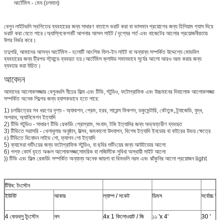
আর্টেমিস - মেঘ (চলমান)
বেলুন লাইটগুলি স্থগিতের ব্যবহারের জন্য সাধারণ বাতাসে ভরাট করা বা ভাসমান প্রয়োগের জন্য হিলিয়াম গ্যাস দিয়ে
ভরাট করা যেতে পারে।অ্যাপ্লিকেশনটি আপনার আসল সাইট / দৃশ্যের শর্ত এবং বাজেটের আলোর প্রয়োজনীয়তার
উপর নির্ভর করে।
তদুপরি, আমাদের আসন্ন আর্টেমিস - হলোটি আংশিক ফিল-ইন লাইট বা অন্যান্য সম্পর্কিত উদ্দেশ্যে মোডবিল
ব্যবহারের জন্য ট্রিপড স্ট্যান্ডে ব্যবহৃত হয়।আর্টেমিস ক্লাউড সমানভাবে সূর্যের আলো আরও নরম করার জন্য
ব্যবহার করা উচিত।
আবেদন
আমাদের আলোকসজ্জার বেলুনগুলি নীচের ফিল্ম এবং টিভি, স্টুডিও, ফটোগ্রাফিক এবং উচ্চমানের দিবালোক আলোকসজ্জা
সম্পর্কিত অনেক শিল্পের জন্য ব্যাপকভাবে হতে পারে:
1) চলচ্চিত্রের সব ধরণের দৃশ্য - অ্যাকশন, প্রেম, হরর, সায়েন্স ফিকশন, ডকুমেন্টারি, কৌতুক, ট্র্যাজেডি, যুদ্ধ,
অপরাধ, অ্যানিমেশন ইত্যাদি
2) টিভি স্টুডিও - সাধারণ টিভি রেকর্ডিং প্রোগ্রাম, সংবাদ, টকি ইত্যাদির জন্য অভ্যন্তরীণ ব্যবহৃত
3) টিভিতে সরাসরি - খেলাধুলার অনুষ্ঠান, উত্সব, জমকালো উদযাপন, বিশেষ ইত্যাদি ইনডোর বা বাইরের উভয় ক্ষেত্রে
৪) টিভিতে বিনোদন লাইভ শো, ফ্যাশন শো ইত্যাদি
5) ক্যামেরা শুটিংয়ের জন্য ফটোগ্রাফিক স্টুডিও, বা ছবির শুটিংয়ের জন্য আউটডোর আলো
6) গল্ফ কোর্স বৃহত অঞ্চল আলোকসজ্জা;সামরিক বা লজিস্টিক সুবিধা অস্থায়ী সাইট আলো
)) টিভি এবং ফিল্ম রেকর্ডিং সম্পর্কিত অন্যান্য অনেক জায়গা বা থিমগুলি নরম এবং ঝাঁকুনির আলো প্রয়োজন light
টিউব: টংস্টেন
ইউনিট
আকার
ল্যাম্প / সকেট
ডিমস
সর্বোচ্চ উচ
4 কেডব্লু টুংস্টেন
নল
4x 1 কিলোওয়াট / জি
১১ 'x 4'
30 '