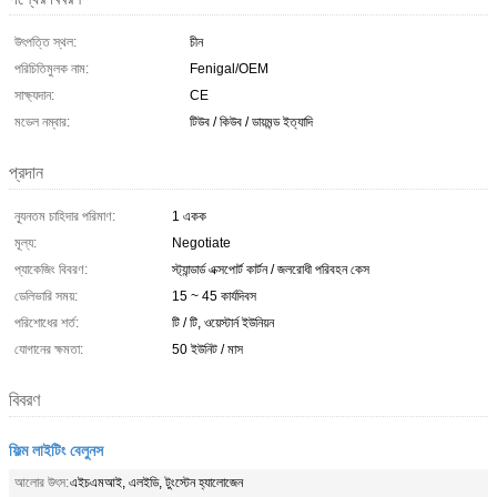
উৎপত্তি স্থল:
চীন
পরিচিতিমুলক নাম:
Fenigal/OEM
সাক্ষ্যদান:
CE
মডেল নম্বার:
টিউব / কিউব / ডায়মন্ড ইত্যাদি
প্রদান
ন্যূনতম চাহিদার পরিমাণ:
1 একক
মূল্য:
Negotiate
প্যাকেজিং বিবরণ:
স্ট্যান্ডার্ড এক্সপোর্ট কার্টন / জলরোধী পরিবহন কেস
ডেলিভারি সময়:
15 ~ 45 কার্যদিবস
পরিশোধের শর্ত:
টি / টি, ওয়েস্টার্ন ইউনিয়ন
যোগানের ক্ষমতা:
50 ইউনিট / মাস
বিবরণ
ফিল্ম লাইটিং বেলুনস
আলোর উৎস:
এইচএমআই, এলইডি, টুংস্টেন হ্যালোজেন