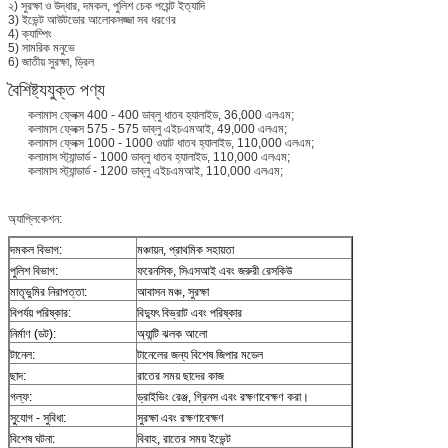
২) সুরক্ষা ও উদ্ধার, দমকল, পুলিশ চেক পয়েন্ট ইত্যাদি
3) ইভেন্ট আউটডোর আলোকসজ্জা সব ধরণের
4) ক্যাম্পিং
5) সামরিক মনুভে
6) জাতীয় সুরক্ষা, ড্রিল
বৈশিষ্ট্যযুক্ত পণ্য
কলামাস ফ্লেক্স 400 - 400 ডাব্লু ধাতব হ্যালাইড, 36,000 এলএম;
কলামাস ফ্লেক্স 575 - 575 ডাব্লু এইচএমআই, 49,000 এলএম;
কলামাস ফ্লেক্স 1000 - 1000 ওয়াট ধাতব হ্যালাইড, 110,000 এলএম;
কলামাস স্ট্যান্ডার্ড - 1000 ডাব্লু ধাতব হ্যালাইড, 110,000 এলএম;
কলামাস স্ট্যান্ডার্ড - 1200 ডাব্লু এইচএমআই, 110,000 এলএম;
অ্যাপ্লিকেশন:
দমকল বিভাগ:
মঞ্চায়ন, প্রাথমিক সহায়তা
পুলিশ বিভাগ:
ফরেনসিক, সিএসআই এবং জরুরী রেসকিউ
মাতৃভুমির নিরাপত্তা:
আবাসন মঞ্চ, সুরক্ষা
বিপর্যয় পরিষ্কার:
বিদ্যুৎ বিভ্রাট এবং পরিষ্কার
নির্মাণ (ডট):
অ্যান্টি ঝলক আলো
টানেল:
টানেলের জন্য বিশেষ জিপার মডেল
ছাদ:
রাতের সময় ছাদের কাজ
গল্ফ:
ড্রাইভিং রেঞ্জ, গ্রিনস এবং রক্ষণাবেক্ষণ করা।
সু্যোগ - সুবিধা:
সুরক্ষা এবং রক্ষণাবেক্ষণ
বিশেষ ঘটনা:
বিবাহ, রাতের সময় ইভেন্ট