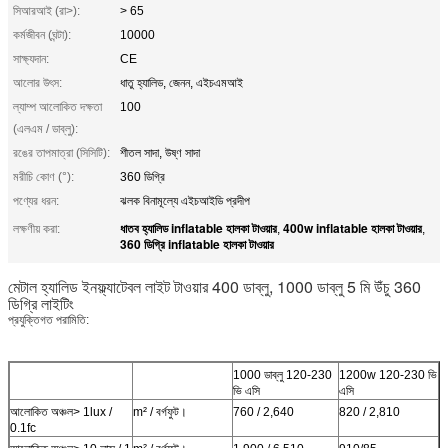
সিআরআই (রা>):
> 65
কর্মজীবন (ঘন্টা):
10000
সাক্ষ্যদান:
CE
আলোর উৎস:
ধাতু হ্যালিড, জেনন, এইচএমআই
ল্যাম্প আলোকিত দক্ষতা
100
(এলএম / ডাব্লু):
রঙের তাপমাত্রা (সিসিটি):
শীতল সাদা, উষ্ণ সাদা
মরীচি কোণ (°):
360 ডিগ্রি
পণ্যের ধরন:
ঝলক বিনামূল্যে এইচআইডি প্রদীপ
ধাতব হ্যালিড inflatable হালকা টাওয়ার
400w inflatable হালকা টাওয়ার
লক্ষণীয় করা:
,
,
360 ডিগ্রি inflatable হালকা টাওয়ার
মেটাল হ্যালিড ইনফ্ল্যাটেবল লাইট টাওয়ার 400 ডাব্লু, 1000 ডাব্লু 5 মি উঁচু 360
ডিগ্রি লাইটিং
প্রযুক্তিগত পরামিতি:
1000 ডাব্লু 120-230
1200w 120-230 ভি
ভি এসি
এসি
আলোকিত অঞ্চল> 1lux /
m² / বর্গফুট।
760 / 2,640
820 / 2,810
0.1fc