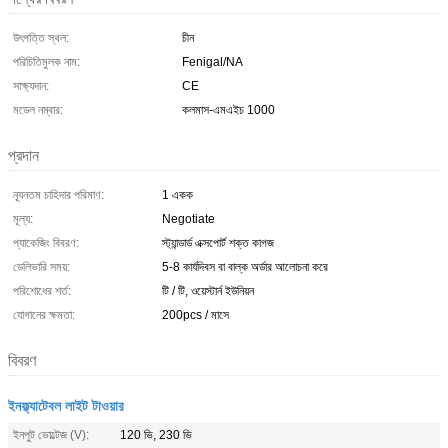
উৎপত্তি স্থল:
চীন
পরিচিতিমুলক নাম:
Fenigal/NA
সাক্ষ্যদান:
CE
মডেল নম্বার:
কলমাস-এমএইচ 1000
প্রদান
ন্যূনতম চাহিদার পরিমাণ:
1 একক
মূল্য:
Negotiate
প্যাকেজিং বিবরণ:
স্ট্যান্ডার্ড এক্সপোর্ট শক্ত কাগজ
ডেলিভারি সময়:
5-8 কার্যদিবস বা বাল্ক অর্ডার আলোচনা করে
পরিশোধের শর্ত:
টি / টি, ওয়েস্টার্ন ইউনিয়ন
যোগানের ক্ষমতা:
200pcs / মাসে
বিবরণ
ইনফ্ল্যাটেবল লাইট টাওয়ার
ইনপুট ভোল্টেজ (V):
120 ভি, 230 ভি