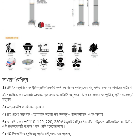
সাধারণ বৈশিষ্ট্য
1) বিল্ট-ইন ব্লোয়ার এবং ইন্টিগ্রেটেড বৈদ্যুতিনগুলি সহ বিশেষ ফ্যাব্রিকের বায়ু-স্ফীত কলামের আকারের কাঠামো
২) প্রাথমিকভাবে অস্থায়ী আলোক প্রয়োগের জন্য নির্দিষ্ট অনুষ্ঠানে - উদ্ধারক, ফায়ার রেসপন্টেটর, পুলিশ চেকপয়েন্ট
ইত্যাদি
3) অভ্যন্তরীণ বা বহিরঙ্গন ব্যবহার
4) দুই ধরণের উচ্চ দক্ষ এইচআইডি আলোর উত্স উপলব্ধ - ধাতব হ্যালিড / এইচএমআই
5) বৈদ্যুতিনভাবে AC110, 120, 220, 230V ইত্যাদি বৈশ্বিক বৈদ্যুতিন শক্তিতে অভিযোজিত কম ডিসি /
এসি রূপান্তরকারী সংস্করণ কম ওয়াট মডেলের জন্য।
6) 40 কিলোমিটার / ঘন্টা বায়ু প্রতিরোধী;আবহাওয়া প্রমাণ;