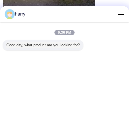
harry
6:36 PM
Good day, what product are you looking for?
আলংকারিক ট্র্যাক আলো
নেতৃত্বে সিলিং স্পটলাইট
নেতৃত্বে সিলিং ডাউনলাইট
ট্যাগ:
,
,
এর সেরা মূল্য পান
ধাতব হ্যালাইড 400 ডাব্লু 360 ডিগ্রি
ইনফ্ল্যাটেবল লাইট টাওয়ার