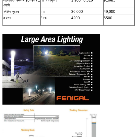
আলোকিত অঞ্চল> 10 লাক্স / 1
m² / বর্গফুট।
1,900 / 6,510
910/85
এফসি
সর্বাধিক লুমেন
lm
36,000
49,000
না হবে
° কে
4200
6500