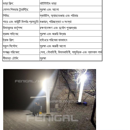
ভাড়া শিল্প:
নাইটটাইম ভাড়া
মোশন পিকচার ইন্ডাস্ট্রি:
সুরক্ষা এবং আলো
শিবির:
স্কাউটস, অ্যাডভেঞ্চার এবং পরিবার
শহর এবং কাউন্টি বিপর্যয় প্রস্তুতি:
মঞ্চায়ন, পরিচ্ছন্নতা ও সংস্থা
বিমানবন্দর কর্তৃপক্ষ:
রক্ষণাবেক্ষণ এবং দুর্যোগ পুনরুদ্ধার
ক্রুজ লাইনের:
সুরক্ষা এবং জরুরি উদ্ধার
ট্রাক শিল্প:
হাইওয়ে পরিষেবা যানবাহন
স্কুল সিস্টেম:
সুরক্ষা এবং জরুরী আলো
সশস্ত্র পরিষেবা:
সেনা, নৌবাহিনী, বিমানবাহিনী, সামুদ্রিক এবং ন্যাশনাল গার্ড
সীমান্ত চৌকি:
সুরক্ষা