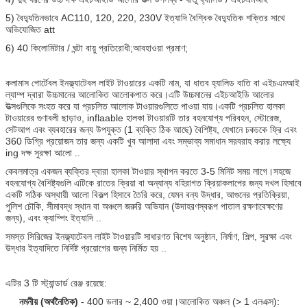
5) বৈদ্যুতিনভাবে AC110, 120, 220, 230V ইত্যাদি বৈশ্বিক বৈদ্যুতিক শক্তির সাথে
অভিযোজিত att
6) 40 কিলোমিটার / ঘন্টা বায়ু প্রতিরোধী;আবহাওয়া প্রমাণ;
কলামাস পোর্টেবল ইনফ্ল্যাটেবল লাইট টাওয়ারের একটি নাম, যা ধাতব হ্যালিড বাতি বা এইচএমআই
ল্যাম্প দ্বারা উচ্চমানের আলোকিত আলোকপাত করে।এটি উচ্চমানের এইচআইডি আলোর
উত্সগুলিকে সংহত করে যা প্রচলিত আলোক টাওয়ারগুলিতে পাওয়া যায়।একটি প্রচলিত হালকা
টাওয়ারের গুণাবলী ছাড়াও, inflaable হালকা টাওয়ারটি তার বহনযোগ্য পরিবহন, স্টোরেজ,
সেটআপ এবং ব্যবহারের জন্য উপযুক্ত (1 ব্যক্তি ঠিক আছে) বৈশিষ্ট্য, যেখানে চকচকে ফ্রি এবং
360 ডিগ্রি প্রয়োজন তার জন্য একটি খুব আলাদা এবং সম্ভাব্য সমাধান সরবরাহ করার লক্ষ্যে
ing দক্ষ সুরক্ষা আলো ..
কেবলমাত্র একজন ব্যক্তির দ্বারা হালকা টাওয়ার স্থাপন করতে 3-5 মিনিট সময় লাগে।সহজে
বহনযোগ্য বৈশিষ্ট্যগুলি এটিকে রাতের ক্রিয়া বা অন্যান্য বহিরাগত ক্রিয়াকলাপের জন্য দখল হিসাবে
একটি সঠিক অস্থায়ী আলো বিকল্প হিসাবে তৈরি করে, যেমন বন্য উদ্ধার, আগুনের প্রতিক্রিয়া,
পুলিশ চৌকি, সীমাবদ্ধ স্থান বা অঞ্চলে জরুরি অভিযান (উদাহরণস্বরূপ পাতাল রক্ষণাবেক্ষণের
জন্য), এবং ক্যাম্পিং ইত্যাদি ..
সমস্ত সিরিজের ইনফ্ল্যাটেবল লাইট টাওয়ারটি সাধারণত বিশেষ অনুষ্ঠান, নির্মাণ, শিল্প, সুরক্ষা এবং
উদ্ধার ইত্যাদিতে নির্দিষ্ট প্রয়োগের জন্য নির্মিত হয় ..
এটির 3 টি স্ট্যান্ডার্ড রেঞ্জ রয়েছে:
নমনীয় (অর্থনৈতিক)
- 400 ডলার ~ 2,400 ওয়া।আলোকিত অঞ্চল (> 1 এলএক্স):