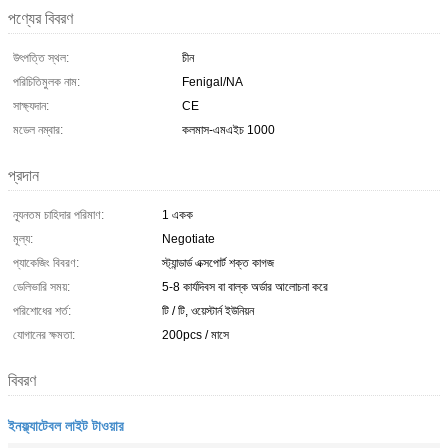
পণ্যের বিবরণ
উৎপত্তি স্থল:
চীন
পরিচিতিমুলক নাম:
Fenigal/NA
সাক্ষ্যদান:
CE
মডেল নম্বার:
কলমাস-এমএইচ 1000
প্রদান
ন্যূনতম চাহিদার পরিমাণ:
1 একক
মূল্য:
Negotiate
প্যাকেজিং বিবরণ:
স্ট্যান্ডার্ড এক্সপোর্ট শক্ত কাগজ
ডেলিভারি সময়:
5-8 কার্যদিবস বা বাল্ক অর্ডার আলোচনা করে
পরিশোধের শর্ত:
টি / টি, ওয়েস্টার্ন ইউনিয়ন
যোগানের ক্ষমতা:
200pcs / মাসে
বিবরণ
ইনফ্ল্যাটেবল লাইট টাওয়ার