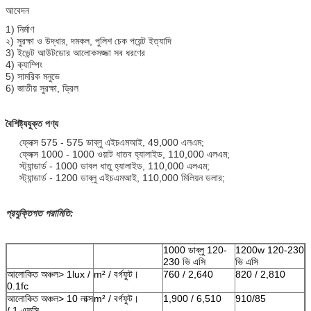
আবেদন
1) নির্মাণ
২) সুরক্ষা ও উদ্ধার, দমকল, পুলিশ চেক পয়েন্ট ইত্যাদি
3) ইভেন্ট আউটডোর আলোকসজ্জা সব ধরণের
4) ক্যাম্পিং
5) সামরিক মনুভে
6) জাতীয় সুরক্ষা, ড্রিল
বৈশিষ্ট্যযুক্ত পণ্য
ফ্লেক্স 575 - 575 ডাব্লু এইচএমআই, 49,000 এলএম;
ফ্লেক্স 1000 - 1000 ওয়াট ধাতব হ্যালাইড, 110,000 এলএম;
স্ট্যান্ডার্ড - 1000 ডাবল ধাতু হ্যালাইড, 110,000 এলএম;
স্ট্যান্ডার্ড - 1200 ডাব্লু এইচএমআই, 110,000 মিলিয়ন ডলার;
প্রযুক্তিগত পরামিতি:
1000 ডাব্লু 120-
1200w 120-230
230 ভি এসি
ভি এসি
আলোকিত অঞ্চল> 1lux /
m² / বর্গফুট।
760 / 2,640
820 / 2,810
0.1fc
আলোকিত অঞ্চল> 10 লাক্স
m² / বর্গফুট।
1,900 / 6,510
910/85
/ 1 এফসি