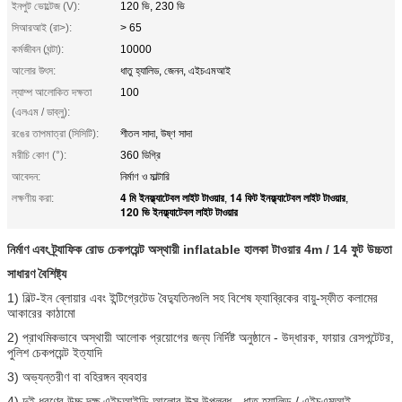
ইনপুট ভোল্টেজ (V):
120 ভি, 230 ভি
সিআরআই (রা>):
> 65
কর্মজীবন (ঘন্টা):
10000
আলোর উৎস:
ধাতু হ্যালিড, জেনন, এইচএমআই
ল্যাম্প আলোকিত দক্ষতা
100
(এলএম / ডাব্লু):
রঙের তাপমাত্রা (সিসিটি):
শীতল সাদা, উষ্ণ সাদা
মরীচি কোণ (°):
360 ডিগ্রি
আবেদন:
নির্মাণ ও মাল্টারি
4 মি ইনফ্ল্যাটেবল লাইট টাওয়ার
14 ফিট ইনফ্ল্যাটেবল লাইট টাওয়ার
লক্ষণীয় করা:
,
,
120 ভি ইনফ্ল্যাটেবল লাইট টাওয়ার
নির্মাণ এবং ট্র্যাফিক রোড চেকপয়েন্ট অস্থায়ী inflatable হালকা টাওয়ার 4m / 14 ফুট উচ্চতা
সাধারণ বৈশিষ্ট্য
1) বিল্ট-ইন ব্লোয়ার এবং ইন্টিগ্রেটেড বৈদ্যুতিনগুলি সহ বিশেষ ফ্যাব্রিকের বায়ু-স্ফীত কলামের
আকারের কাঠামো
2) প্রাথমিকভাবে অস্থায়ী আলোক প্রয়োগের জন্য নির্দিষ্ট অনুষ্ঠানে - উদ্ধারক, ফায়ার রেসপন্টেটর,
পুলিশ চেকপয়েন্ট ইত্যাদি
3) অভ্যন্তরীণ বা বহিরঙ্গন ব্যবহার
4) দুই ধরণের উচ্চ দক্ষ এইচআইডি আলোর উত্স উপলব্ধ - ধাতু হ্যালিড / এইচএমআই