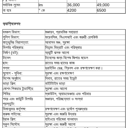
সর্বাধিক লুমেন
lm
36,000
49,000
না হবে
° কে
4200
6500
অ্যাপ্লিকেশন:
দমকল বিভাগ:
মঞ্চায়ন, প্রাথমিক সহায়তা
পুলিশ বিভাগ:
ফরেনসিক, সিএসআই এবং জরুরী রেসকিউ
মাতৃভুমির নিরাপত্তা:
আবাসন মঞ্চ, সুরক্ষা
বিপর্যয় পরিষ্কার:
বিদ্যুৎ বিভ্রাট এবং পরিষ্কার
নির্মাণ (ডট):
অ্যান্টি ঝলক আলো
টানেল:
টানেলের জন্য বিশেষ জিপার মডেল
ছাদ:
রাতের সময় ছাদের কাজ
গল্ফ:
ড্রাইভিং রেঞ্জ, গ্রিনস এবং রক্ষণাবেক্ষণ করা।
সু্যোগ - সুবিধা:
সুরক্ষা এবং রক্ষণাবেক্ষণ
বিশেষ অনুষ্ঠান:
বিবাহ, রাতের সময় ইভেন্ট
ভাড়া শিল্প:
নাইটটাইম ভাড়া
মোশন পিকচার ইন্ডাস্ট্রি:
সুরক্ষা এবং আলো
শিবির:
স্কাউটস, অ্যাডভেঞ্চার এবং পরিবার
শহর এবং কাউন্টি বিপর্যয়
মঞ্চায়ন, পরিচ্ছন্নতা ও সংস্থা
প্রস্তুতি:
বিমানবন্দর কর্তৃপক্ষ:
রক্ষণাবেক্ষণ এবং দুর্যোগ পুনরুদ্ধার
ক্রুজ লাইনের:
সুরক্ষা এবং জরুরি উদ্ধার
ট্রাক শিল্প:
হাইওয়ে পরিষেবা যানবাহন
স্কুল সিস্টেম:
সুরক্ষা এবং জরুরী আলো