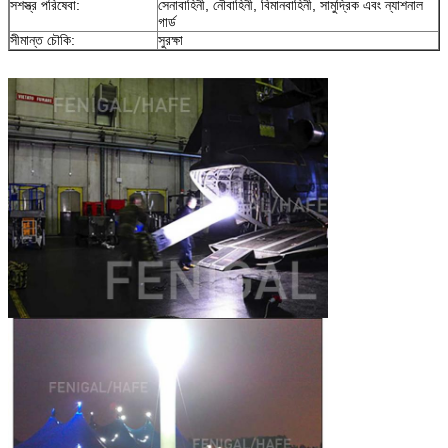
সশস্ত্র পরিষেবা:
সেনাবাহিনী, নৌবাহিনী, বিমানবাহিনী, সামুদ্রিক এবং ন্যাশনাল
গার্ড
সীমান্ত চৌকি:
সুরক্ষা