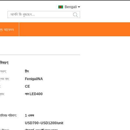
Bengali
search
জন্য আবেদন
 বিবরণ:
 স্থল:
চীন
ুলক নাম:
Fenigal/NA
:
CE
বার:
সান LED400
চাহিদার পরিমাণ:
1 একক
USD700~USD1200/unit