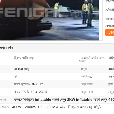
প্যাকেজি
ডেলিভারি
পরিশোধের
যোগানের 
যোগ
ণ্যের বর্ণনা
ত্রিপড লাইটিং বেলুন
ভোল্টেজ, বৈদ্যুতিক একক
100
বিশেষ:
4x100 ডাব্লু
হাল্কা:
400
সূর্য
এলইডি রঙ:
সাদা 
রিমোট কন্ট্রোল / DMX512
বেলুন আকার:
ব্যা
:
4 এ / 120 ভি বা 2 এ / 230 ভি
বেলুন লোগো:
বেলুন
ঝলমলে বিনামূল্যে inflatable আলো বেলুন
2KW inflatable আলো বেলুন
480
লে ধরা:
,
,
শিন যানবাহন 400w ~ 2000W 120 / 230V এ ঝলকান বিনামূল্যে আলো বেলুন মাউন্টেবল