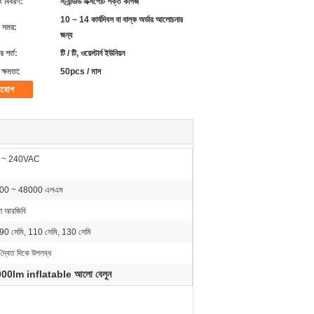
ং বিবরণ:
স্ট্যান্ডার্ড এক্সপোর্ট শক্ত কাগজ
10 ~ 14 কার্যদিবস বা বাল্ক অর্ডার আলোচনার
 সময়:
জন্য
 শর্ত:
টি / টি, ওয়েস্টার্ন ইউনিয়ন
ক্ষমতা:
50pcs / মাস
াযোগ
 ~ 240VAC
00 ~ 48000 এলএম
বা আরজিবি
স 90 সেমি, 110 সেমি, 130 সেমি
 দ্বৈত দিকে উপলব্ধ
00lm inflatable আলো বেলুন