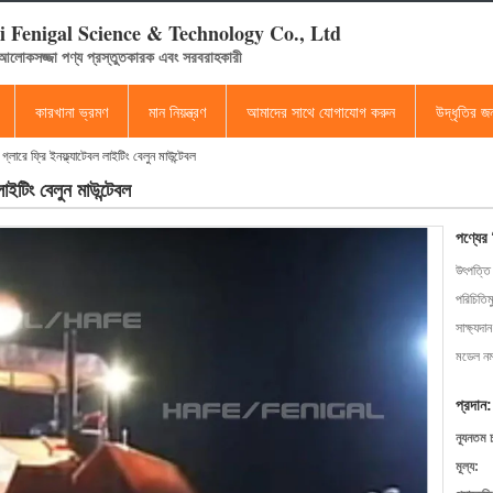
 Fenigal Science & Technology Co., Ltd
 আলোকসজ্জা পণ্য প্রস্তুতকারক এবং সরবরাহকারী
কারখানা ভ্রমণ
মান নিয়ন্ত্রণ
আমাদের সাথে যোগাযোগ করুন
উদ্ধৃতির 
গ্লারে ফ্রি ইনফ্ল্যাটেবল লাইটিং বেলুন মাউন্টেবল
লাইটিং বেলুন মাউন্টেবল
পণ্যের
উৎপত্তি
পরিচিতিম
সাক্ষ্যদান
মডেল নম্
প্রদান:
ন্যূনতম 
মূল্য: