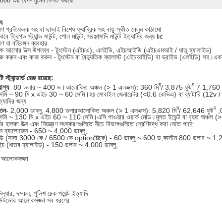
000 এর বেশি লুমেন নির্গত করছে
্য
ণ প্রতিফলক সহ বা ছাড়াই বিশেষ ফ্যাব্রিক সহ বায়ু-স্ফীত বেলুন কাঠামো
বে ত্রিপড স্ট্যান্ড মাউন্ট, পোল মাউন্ট, সরঞ্জামাদি মাউন্ট ইত্যাদির জন্য lic
ণ বা বহিরঙ্গন ব্যবহার
দক্ষ আলোর উত্স উপলব্ধ - টুংস্টেন (এইচএ), এলইডি, এইচআইডি (এইচএমআই / ধাতু হ্যালাইড)
রু করুন এবং কাজ করুন - টুংস্টেন বা বৈদ্যুতিক ব্যালাস্ট (এইচআইডি) বা ড্রাইভ (এলইডি) সহ।একটি 
 স্ট্যান্ডার্ড রেঞ্জ রয়েছে:
ঘ
ঘ
োগ্য
- 80 ডলার ~ 400 ড।আলোকিত অঞ্চল (> 1 এলএক্স): 360 মি
/ 3,875 ফুট
7 1,760 
সেমি ~ 90 মি x এইচ 30 ~ 60 সেমি।হয় মোবাইল জেনারেটর (<0.6 কেভিএ) বা ব্যাটারি (12v / 
ত্যাদির জন্য
ঘ
ঘ
্তন
- 2,000 ডাব্লু, 4,800 ডলারআলোকিত অঞ্চল (> 1 এলএক্স): 5,820 মি
/ 62,646 ফুট
,
সেমি ~ 130 মি x এইচ 60 ~ 110 সেমি।এসি পাওয়ার ওয়ার্ক মোড।মূলত ইভেন্ট বা বৃহত অঞ্চল 
যের হালকা উত্স এবং নিয়ন্ত্রণ সংস্করণগুলিতে নীচে বিভাগগুলিতে শ্রেণিবদ্ধ করা যেতে পারে:
টেন হ্যালোজেন - 650 ~ 4,000 ডাব্লু;
ি (সাদা 3000 কে / 6500 কে optionচ্ছিক) - 60 ডাব্লু ~ 600 ড;কাস্টম 800 ডলার ~ 1,2
চ (ধাতব হ্যালাইড) - 150 ডলার ~ 4,000 ডাব্লু;
 আলোকসজ্জা
উদ্ধার, দমকল, পুলিশ চেক পয়েন্ট ইত্যাদি
আউটডোর আলোকসজ্জা সব ধরণের