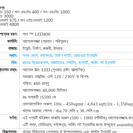
পণ্য
ইচ 150 / সান এমএইচ 400 / সান এমএইচ 1000;
ইচ 3000
চএমআই 575 / সান এইচএমআই 1200
চএমআই 4800
পণ্যের ধরণ:
সান ™ LED400
কার্যাদি:
আলোকসজ্জা (প্রধান / পরিপূরক)
বাজার:
ইভেন্ট, নির্মাণ, জরুরী, উদ্ধার
স্থান:
গল্ফ কোর্স, বর্গক্ষেত্র, নির্মাণ সাইট, রোডওয়ে ইত্যাদি
থিম:
রাতের ক্রিয়াকলাপ, আউটডোর স্পোর্টস, কনসার্ট, পার্কিং লট ইত্যাদি
ক্তিগত তথ্য:
আলোক উত্স: LED (পুনরায় চেষ্টা: তাত্ক্ষণিক)
সরবরাহ ভোল্টেজ: এসি 120 / 230V বা বিশেষ
শক্তি: 480 ডাব্লু
আলোকসজ্জা: 40,000 মিলিয়ন
রঙ অস্থায়ী।6500 কে
রেফআলোকিত অঞ্চল: 10lx - 450sqmtr / 4,843 sqft;1lx - 1,350sqmt
খামের আকার: গোলক / dia.70 সেমি x 36 সেমি cm
বর্ণনা:
এই পণ্যটি বহিরঙ্গন মাঝারি অঞ্চল (500 ~ 1000 বর্গমিটার) আলোকসজ্জার জ
এটি গল্ফ, স্টেডিয়াম, বর্গক্ষেত্র, পার্কিং লট ইত্যাদির জন্য উপযুক্ত assembl
বিকল্পসমূহ:
খামের বিভিন্নতা (নলাকার বা উপবৃত্তাকার) এবং কাস্টম ইত্যাদি etc.