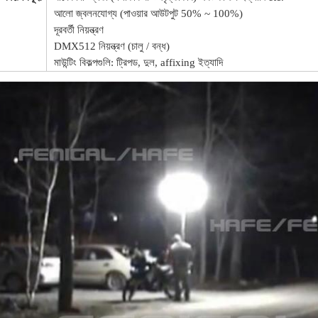
আলো জ্বলনযোগ্য (পাওয়ার আউটপুট 50% ~ 100%)
দূরবর্তী নিয়ন্ত্রণ
DMX512 নিয়ন্ত্রণ (চালু / বন্ধ)
মাউন্টিং বিকল্পগুলি: ট্রিপড, দুল, affixing ইত্যাদি