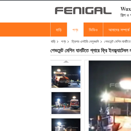
Wuxi
শিল্প ও
বাড়ি
পণ্য
ভিডিও
আমাদের সম্পর্কে
বাড়ি
পণ্য
ত্রিপড এলইডি বেলুনগুলি
পেভমেন্ট মেশিন যানটিতে 
পেভমেন্ট মেশিন যানটিতে গ্লারে ফ্রি ইনফ্ল্যাটেবল 