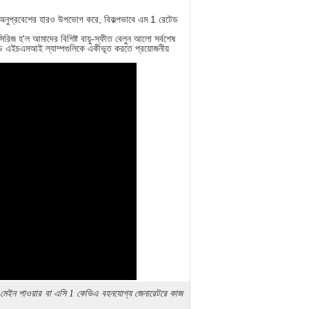
্স অনুপ্রবেশের হারও উপভোগ করে, বিকল্পভাবে এম 1 রেটেড
ন সিরিজ হ'ল আমাদের বিশিষ্ট বায়ু-স্ফীত বেলুন আলো সর্বশেষ
রেড এইচএমআই ল্যাম্পগুলিকে একীভূত করতে প্রয়োজনীয়
ইন পাওয়ার বা এসি 1 কেভিএ বহনযোগ্য জেনারেটরে কাজ