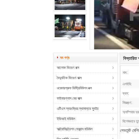
সব পণ্য
বিস্তারিত প
আলোক বিতরণ বক্স
নাম:
বৈদ্যুতিক বিতরণ বাক্স
এলইডি:
ওয়েদারপ্রুফ ডিস্ট্রিবিউশন বক্স
ক্রম:
ফাইবারগ্লাস ঘের বাক্স
নিয়ন্ত্রণ:
এটিএস স্বয়ংক্রিয় স্থানান্তর স্যুইচ
অ্যাম্পিয়ার ড্র
ইডিআই মডিউল
বিশেষভাবে তু
আল্ট্রাফিল্ট্রেশন মেম্ব্রান মডিউল
পেভমেন্ট মে