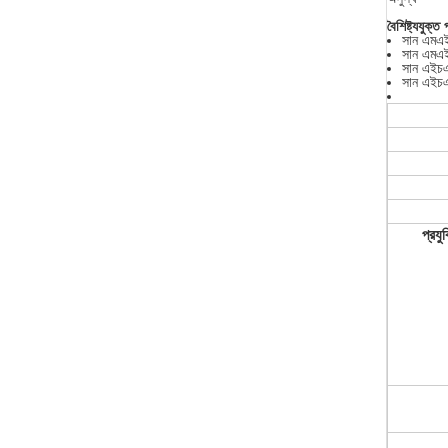
বৈশিষ্ট্যযুক্ত 
সান এমএ
সান এমএ
সান এই
সান এই
প্রযু