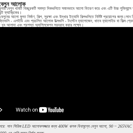
বেলুন আলোক
লার বেলুন খামটি বিচ্ছুরকটি সমস্ত দিকগুলিতে সমানভাবে আলো বিতরণ করে এবং এটি উচ্চ লুমিন্যান
যান্ট ফ্যাব্রিকের।
েলুনের আলো মূলত নির্মাণ, শিল্প, সুরক্ষা এবং উদ্ধার ইত্যাদি শিল্পগুলিতে নির্দিষ্ট প্রয়োগের জন্য।সা
্তিগুলি - এলইডি এবং প্রচলিত আলোক উত্সগুলি - টংস্টেন হ্যালোজেন, ধাতব হ্যালোইড বা ফিল্ম গ্
 খুব আলাদা এবং প্রশস্ত অ্যাপ্লিকেশন সরবরাহ করার লক্ষ্যে।
রে: সান সিরিজ LED আলোকসজ্জার জন্য 400W ঝলক বিনামূল্যে বেলুন আলো, 90 ~ 265VAC মে