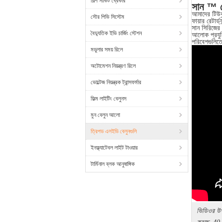
শিল্প সার্কিট ব্রেকার
সান ™ 
আমাদের টিউবু
সৌর পিভি সিস্টেম
ফায়ার রেটার্ড্
সান সিরিজের ব
বৈদ্যুতিক ইভি চার্জিং স্টেশন
আলোক প্রযুক
পরিবেশগুলিতে
মডুলার সময় রিলে
অটোমেশন নিয়ন্ত্রণ রিলে
ভোল্টেজ নিয়ন্ত্রক ট্রান্সফর্মার
ফিল্ম লাইটিং বেলুনস
মুন বেলুন আলো
ত্রিপড এলইডি বেলুনগুলি
ইনফ্ল্যাটেবল লাইট টাওয়ার
টার্মিনাল ব্লক আনুষাঙ্গিক
ভিডিওর উপ