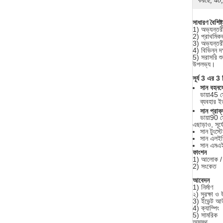
করছে, 40,
সাধারণ বৈশিষ্ট
1) অভ্যন্তরী
2) প্রাথমিকভা
3) অভ্যন্তরী
4) বিভিন্ন 
5) সরাসরি শু
উপলভ্য।
সূর্য 3 এর 3 টি
সান বহনয
ডায়া45 
ব্যবহার ই
সান প্রাক
ডায়া90 
এছাড়াও, সূর্
সান টুংস্
সান এলইড
সান এমএই
ফাংশন
1) আলোক /
2) সংকেত
আবেদন
1) নির্মাণ
২) সুরক্ষা ও 
3) ইভেন্ট 
4) ক্যাম্পিং
5) সামরিক
অসুস্থ