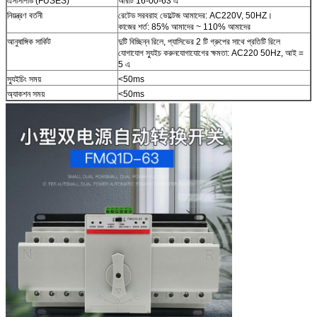
এসসিপিডি (FUSES)
আরটি 16-00-63 এ
নিয়ন্ত্রণ বর্তনী
রেটেড সরবরাহ ভোল্টেজ আমাদের: AC220V, 50HZ।
কাজের শর্ত: 85% আমাদের ~ 110% আমাদের
আনুষাঙ্গিক সার্কিট
দুটি বিচ্ছিন্ন রিলে, প্যাসিভের 2 টি গ্রুপের সাথে প্রতিটি রিলে
যোগাযোগ স্যুইচ করুনযোগাযোগের ক্ষমতা: AC220 50Hz, আই =
5 এ
স্যুইচিং সময়
<50ms
অ্যাকশন সময়
<50ms