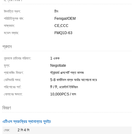
উৎপত্তি স্থল:
চীন
পরিচিতিমুলক নাম:
Fenigal/OEM
সাক্ষ্যদান:
CE,CCC
মডেল নম্বার:
FMQ1D-63
প্রদান
ন্যূনতম চাহিদার পরিমাণ:
1 একক
মূল্য:
Negotiate
প্যাকেজিং বিবরণ:
স্ট্যান্ডার্ড এক্সপোর্ট শক্ত কাগজ
ডেলিভারি সময়:
5-8 কার্যদিবস বাল্ক অর্ডার আলোচনা করে
পরিশোধের শর্ত:
টি / টি, ওয়েস্টার্ন ইউনিয়ন
যোগানের ক্ষমতা:
10,000PCS / মাস
বিবরণ
এটিএস স্বয়ংক্রিয় স্থানান্তর স্যুইচ
মেরু:
2 পি 4 পি