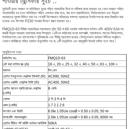
পাওয়ার ট্রান্সফার সুইচ ..
স্যুইচটি মূলত সাধারণ বা অতিরিক্ত খুচরা শক্তি স্বাভাবিক কিনা তা পরীক্ষার জন্য ব্যবহৃত হয়।যখন সাধারণ শক্তি
অস্বাভাবিক হয় তখন অতিরিক্ত শক্তি একবারে কাজ করে, যার ফলে ধারাবাহিকতা, নির্ভরযোগ্যতা এবং বিদ্যুত
সরবরাহের সুরক্ষা নিশ্চিত করা হয়।পণ্যটি বিশেষভাবে পরিবারের কক্ষপথ-প্রকারের ইনস্টলেশনের জন্য ডিজাইন করা
হয়েছে এবং বিশেষত PZ30 পাওয়ার বিতরণ বাক্সে ব্যবহৃত হয়।
FMQ1D-63 সিরিজ স্বয়ংক্রিয় স্থানান্তর সুইচ 50 বা 60 হার্জেড পর্যালোচনা বর্তমান রেটিং 400V 63A সহ
জরুরী বিদ্যুৎ সরবরাহ ব্যবস্থার জন্য উপযুক্ত।এটিএস কাঠামোর মধ্যে কমপ্যাক্ট, স্থানান্তর ক্ষেত্রে নির্ভরযোগ্য,
ইনস্টাবলেশন এবং রক্ষণাবেক্ষণে সুবিধাজনক এবং দীর্ঘায়ু প্রত্যাশা রয়েছে।বিস্তৃতভাবে ব্যবহৃত বিভিন্ন অনুষ্ঠানে
যেখানে অবিচ্ছিন্ন শক্তি ব্যর্থতা অনুমোদিত হয় না, এটি বৈদ্যুতিক এবং ম্যানুয়ালি উভয়ই চালিত হতে পারে।
প্রযুক্তিগত তথ্য
আইটেম নংঃ.
FMQ1D-63
রেট করা বর্তমান Ie (A)
16 এ, 20 এ, 25 এ, 32 এ, 40 এ, 50 এ, 63 এ, 100 এ
স্থাপন
দিন রেল
রেটেড ইনসুলেশন ভোল্টেজ ইউআই (ভি)
AC690, 50HZ
রেটেড ওয়ার্কিং ভোল্টেজ ইউই (ভি)
AC400, 50HZ
রেটেড আবেগ প্রতিরোধের ভোল্টেজ
8 কেভি
(কেভি)
পোলস
2 পি 3 পি 4 পি
ওজন (কেজি)
1.7 2.1 2.6
সংযোগ এবং বিরতি
6.0Ie 1.05Ue cosØ = 0.50 ± 0.05, 50 বার
অপারেটিং পারফরম্যান্স
2.0Ie 1.05Ue cosØ = 0.80 ± 0.05, 6000 বার
রেটেড সীমিত শর্ট সার্কিট বর্তমান আইকিউ
50KA