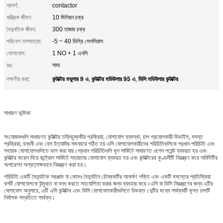
আদর্শ:
contactor
যান্ত্রিক জীবন:
10 মিলিয়ন চক্র
বৈদ্যুতিক জীবন:
300 হাজার চক্র
পরিবেশ তাপমাত্রা:
-5 ~ 40 ডিগ্রি সেলসিয়াস
যোগাযোগ:
1 NO + 1 এনসি
রঙ:
সাদা
কন্টাক্টর মডুলার 9 এ
কন্টাক্টর মডিউলার 95 এ
ডিসি মডিউলার কন্টাক্টর
লক্ষণীয় করা:
,
,
সাধারণ ভূমিকা
সংযোজকগুলি সাধারণত কন্টাক্টর তড়িৎচুম্বকীয় প্রক্রিয়া, যোগাযোগ ব্যবস্থা, চাপ প্রয়োগকারী ডিভাইস, বসন্ত
প্রক্রিয়া, বন্ধনী এবং বেস ইত্যাদির সমন্বয়ে গঠিত হয় এসি যোগাযোগকারীদের পরিচিতিগুলিকে প্রধান পরিচিতি এবং
সহায়ক যোগাযোগগুলিতে ভাগ করা যায়।প্রধান পরিচিতিগুলি মূল সার্কিটে সাধারণত ওপেন পয়েন্ট ব্যবহৃত হয় এবং
কন্টাক্টর কয়েল দিয়ে কন্ট্রোল সার্কিটে সহায়তার যোগাযোগ ব্যবহৃত হয় এবং কন্টাক্টরের কুণ্ডলীটি নিয়ন্ত্রণ করে সার্কিটটির
অপারেশন অপ্রত্যক্ষভাবে নিয়ন্ত্রণ করা হয়।
পরিচিতি একটি বৈদ্যুতিক সরঞ্জাম যা কোনও বৈদ্যুতিন চৌম্বকটির আকর্ষণ শক্তি এবং একটি বসন্তের প্রতিক্রিয়া
বলটি যোগাযোগকে উন্মুক্ত বা বন্ধ করতে সহযোগিতা করার জন্য ব্যবহার করে।এসি বা ডিসি নিয়ন্ত্রণের জন্য এটির
যোগাযোগ অনুসারে, এটি এসি কন্টাক্টর এবং ডিসি যোগাযোগকারীগুলিতে বিভক্ত।দুটির মধ্যে পার্থক্যটি মূলত চাপটি
নির্বাপক পদ্ধতিতে পার্থক্য।