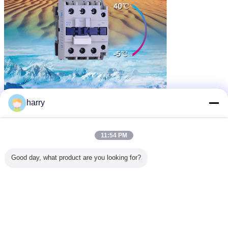
harry
এসি কন্টাক্টর স্যুইচ
হোম এসি যোগাযোগকারী
বৈদ্যুতিক নিয়ন্ত্রণ সরঞ্জাম
ট্যাগ:
,
,
এর সেরা মূল্য পান
11:54 PM
Good day, what product are you looking for?
বর্তমান 9 এ - 95 এ 1 পি 2 পি 3 পি + 1 এন
ডিসি মডিউলার যোগাযোগকারী
চালিয়ে