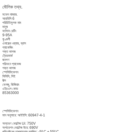
মৌলিক তথ্য.
মডেল নাম্বার.
আরডিসি 6
পরিচিতিমুলক নাম
মানুষ
বর্তমান রেটিং
9-95A
কুণ্ডলী
এনামেল্ড ওয়্যার, ব্রাস
প্যাকেজিং
শক্ত কাগজ
ট্রেডমার্ক
জনগণ
পরিবহন প্যাকেজ
শক্ত কাগজ
স্পেসিফিকেশন
সিসিসি, সিই
উত্স
ভেনজু, ঝিজিয়াং
এইচএস কোড
85363000
স্পেসিফিকেশন
মান অনুসারে: আইইসি: 60947-4-1
অন্তরণ ভোল্টেজ Ui: 750V
অপারেশন ভোল্টেজ উয়ে: 690V
পরিবেষ্টনের তাপমাত্রার ব্যাপ্তি: -5º C + 55º C