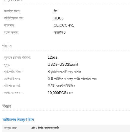
উৎপত্তি স্থল:
চীন
পরিচিতিমুলক নাম:
RDC6
সাক্ষ্যদান:
CE,CCC etc.
মডেল নম্বার:
আরডিসি 6
প্রদান
ন্যূনতম চাহিদার পরিমাণ:
12pcs
মূল্য:
USD8~USD25/unit
প্যাকেজিং বিবরণ:
স্ট্যান্ডার্ড এক্সপোর্ট শক্ত কাগজ
ডেলিভারি সময়:
5-8 কার্যদিবস বা বাল্ক অর্ডার আলোচনা করে
পরিশোধের শর্ত:
টি / টি, ওয়েস্টার্ন ইউনিয়ন
যোগানের ক্ষমতা:
10,000PCS / মাস
বিবরণ
অটোমেশন নিয়ন্ত্রণ রিলে
পণ্যের নাম:
এসি / ডিসি যোগাযোগকারী