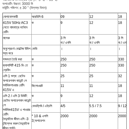
অপারেটিং উচ্চতা: 3000 মি
মাউন্টিং পজিশন: ± 30 ° (উল্লম্ব বিমান)
যোগাযোগকারী
আরডিসি 6
09
12
18
415V 50Hz AC3
ক
9
12
18
লেতে নামমাত্র বর্তমান
রেটিং
নামেরু
3 পি
3 পি
3 পি
না / এনসি
না / এনসি
না / এনসি
অনুপ্রেরণা ভোল্টেজ উমিপ
কেভি
।
।
।
সহ্য করে
সক্ষমতা তৈরি করা
ক
250
250
330
ক্যাপাসিটি 415 ভি তে
ক
250
250
330
ব্রেকিং
এসি 1 শুল্ক: রেটেড
ক
25
25
32
অপারেশনাল কারেন্ট লে
সর্বাধিকপাওয়ার রেটিং
কিলোওয়াট
11
11
18
415V এ
এসি 2 / এসি 3 ডিউটি:
ক
9
12
18
রেটেড অপারেশনাল কারেন্ট
লে
কেডব্লিউ / এইচপি
4/5
5.5 / 7.5
9 / 12.
সর্বাধিক415V এ পাওয়ার
রেটিং
* 10 & এসপি
2000
2000
2000
বৈদ্যুতিক জীবন এসি -3
3;অপারেশন
(উল্লেখ করুন বৈদ্যুতিক
জীবন প্লট)