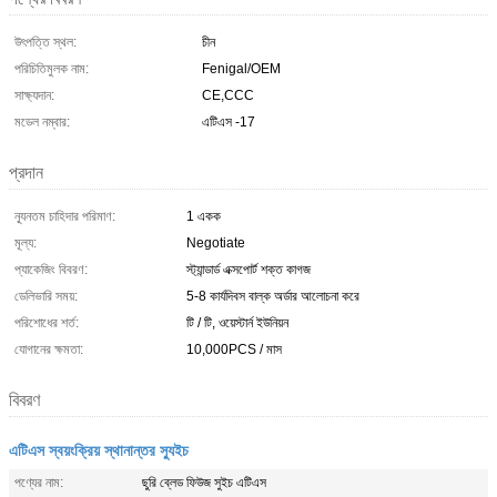
উৎপত্তি স্থল:
চীন
পরিচিতিমুলক নাম:
Fenigal/OEM
সাক্ষ্যদান:
CE,CCC
মডেল নম্বার:
এটিএস -17
প্রদান
ন্যূনতম চাহিদার পরিমাণ:
1 একক
মূল্য:
Negotiate
প্যাকেজিং বিবরণ:
স্ট্যান্ডার্ড এক্সপোর্ট শক্ত কাগজ
ডেলিভারি সময়:
5-8 কার্যদিবস বাল্ক অর্ডার আলোচনা করে
পরিশোধের শর্ত:
টি / টি, ওয়েস্টার্ন ইউনিয়ন
যোগানের ক্ষমতা:
10,000PCS / মাস
বিবরণ
এটিএস স্বয়ংক্রিয় স্থানান্তর স্যুইচ
পণ্যের নাম:
ছুরি ব্লেড ফিউজ সুইচ এটিএস