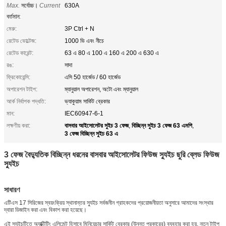
Max.
সর্বোচ্চ।
Current
630A
বর্তমান
:
মেরু:
3P Ctrl + N
রেটেড ভোল্টেজ:
1000 ভি এবং নীচে
রেটেড কারেন্ট:
63 এ 80 এ 100 এ 160 এ 200 এ 630 এ
রঙ:
সাদা
ফ্রিকোয়েন্সি:
এসি 50 হার্জেড / 60 হার্জেড
অপারেশন টাইপ:
ম্যানুয়াল অপারেশন, অটো এবং ম্যানুয়াল
আর্ক নির্বাপক পদ্ধতি:
ভ্যাকুয়াম সার্কিট ব্রেকার
মান:
IEC60947-6-1
বাসবার আইসোলেটর সুইচ 3 ফেজ
বিচ্ছিন্ন সুইচ 3 ফেজ 63 এমপি
লক্ষণীয় করা:
,
,
3 ফেজ বিচ্ছিন্ন সুইচ 63 এ
3 ফেজ বৈদ্যুতিক বিচ্ছিন্ন ধরনের বাসবার আইসোলেটর ফিউজ স্যুইচ ছুরি ব্লেড ফিউজ
স্যুইচ
সাধারণ
এটিএস 17 সিরিজের স্বয়ংক্রিয় স্থানান্তর স্যুইচ সর্বজনীন গ্রাহকদের প্রয়োজনীয়তা অনুসারে আমাদের সংস্থার
দ্বারা ডিজাইন করা এবং বিকাশ করা হয়েছে।
এই স্যুইচটিতে অ্যাক্টিটিং এলিমেন্ট হিসাবে মিনিয়েচার সার্কিট ব্রেকার (উন্নত প্রকারের) ব্যবহার করা হয়, নতুন টাইপ