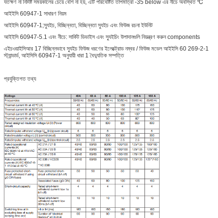
যতক্ষণ না নির্দিষ্ট সময়কালের চেয়ে বেশি না হয়, এটি পরিবেষ্টিত তাপমাত্রা -35 below এর নীচে অবস্থিত ℃
আইইসি 60947-1 সাধারণ নিয়ম
আইইসি 60947-1;স্যুইচ, বিচ্ছিন্নতা, বিচ্ছিন্নতা স্যুইচ এবং ফিউজ রচনা ইউনিট
আইইসি 60947-5.1 এবং নীচে: সার্কিট ডিভাইস এবং স্যুইচিং উপাদানগুলি নিয়ন্ত্রণ করুন components
এইচওয়াইসিআর 17 বিচ্ছিন্নভাবে স্যুইচ ফিউজ ধরণের ইলেক্ট্রোড নম্বর / ফিউজ মডেল আইইসি 60 269-2-1
স্ট্যান্ডার্ড, আইসিসি 60947-1 অনুযায়ী ধারা 1 বৈদ্যুতিক সম্পত্তি
প্রযুক্তিগত তথ্য