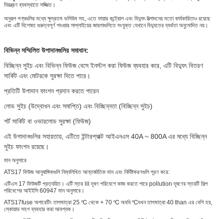
নিয়ন্ত্রণ ব্যবস্থাতে সজ্জিত।
অনুরূপ পণ্যগুলির মধ্যে ক্ষুদ্রতম ভলিউম সহ, এতে ফায়ার কন্ট্রোল এবং বিদ্যুৎ উত্পাদনের মতো কার্যকারিতাও রয়েছে
এবং এটি বিশেষত গুরুত্বপূর্ণ পাওয়ার সাপ্লাইয়ের জায়গাগুলিতে সংযুক্ত যেখানে বিদ্যুতের ব্যর্থতা অনুমোদিত নয়।
বিভিন্ন সম্মিলিত উপাদানগুলির সমাধান:
বিচ্ছিন্ন সুইচ এবং বিভিন্ন ফিউজ বেসে ইনস্টল করা ফিউজ ব্যবহার করে, এটি বিদ্যুৎ বিতরণ
সার্কিট এবং মোটরকে সুরক্ষা দিতে পারে।
প্রতিটি উপাদান ফাংশন প্রদান করতে পারেন
লোড সুইচ (উদ্বোধন এবং সমাপ্তি) এবং বিচ্ছিন্নতা (বিচ্ছিন্ন সুইচ)
শর্ট সার্কিট বা ওভারলোড সুরক্ষা (ফিউজ)
এই উপাদানগুলির সহায়তায়, এটিতে ইন্টারপ্যাক্ট আইএনএস 40A ~ 800A এর মধ্যে বিচ্ছিন্ন
সুইচ ফাংশন রয়েছে।
মান অনুসারে
ATS17 ফিউজ আনুষাঙ্গিকগুলি নিম্নলিখিত আন্তর্জাতিক মান এবং নির্দিষ্টকরণগুলি পূরণ করে:
এটিএস 17 ফিউজটি প্রত্যয়িত। এটি স্তর Ⅲ দূষণ পরিবেশে কাজ করতে পারে pollution দূষণের স্তরটি শিল্প
পরিবেশের আইইসি 60947 মান অনুসারে।
ATS17fuse অপারেটিং তাপমাত্রা 25 ℃ থেকে + 70 ℃ অবধি ℃যখন তাপমাত্রা 40 than এর বেশি হয়,
স্কোয়াড সহগ ব্যবহার করা আবশ্যক।