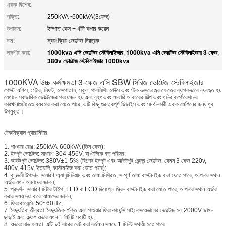
একক বিশেষ:
শক্তি:
250kVA~600kVA(3ফেজ)
উপাদান:
ইস্পাত কেস + খাঁটি কপার কয়েল
নাম:
স্বয়ংক্রিয় ভোল্টেজ নিয়ন্ত্রক
1000kva এসি ভোল্টেজ স্টেবিলাইজার
1000kva এসি ভোল্টেজ স্টেবিলাইজার 3 ফেজ
লক্ষণীয় করা:
,
,
380v ভোল্টেজ স্টেবিলাইজার 1000kva
1000KVA উচ্চ-কর্মক্ষমতা 3-ফেজ এসি SBW সিরিজ ভোল্টেজ স্টেবিলাইজার
পোস্ট অফিস, স্টোর, লিফট, হাসপাতাল, স্কুল, পাবলিশিং হাউস এবং স্টক এক্সচেঞ্জের ক্ষেত্রে ব্যাপকভাবে ব্যবহৃত হয়
যেখানে স্বাভাবিক ভোল্টেজের প্রয়োজন হয় এবং বৃহৎ এবং মাঝারি আকারের শিল্প এবং খনির কর্পোরেশনের
কারখানাগুলিতেও ব্যবহার করা যেতে পারে, এটি কিছু গুরুত্বপূর্ণ ডিভাইস এবং সমর্থনকারী একক মেশিনের জন্য খুব
উপযুক্ত।
টেকনিক্যাল প্যারামিটার
1. পাওয়ার রেঞ্জ: 250kVA-600kVA (তিন ফেজ);
2. ইনপুট ভোল্টেজ: সাধারণ 304-456V, বা ঐচ্ছিক বড় পরিসর;
3. আউটপুট ভোল্টেজ: 380V±1-5% (বিশেষ ইনপুট এবং আউটপুট কেন্দ্র ভোল্টেজ, যেমন 3 ফেজ 220v,
400v, 415v, ইত্যাদি, কাস্টমাইজ করা যেতে পারে);
4. কুণ্ডলী উপাদান: সাধারণ অ্যালুমিনিয়াম এবং তামা মিশ্রিত, সম্পূর্ণ তামা কাস্টমাইজ করা যেতে পারে, আপনার স্থান
অর্ডার যখন আমাদের জানান;
5. প্রদর্শন: সাধারণ মিটার টাইপ, LED বা LCD ডিসপ্লে স্ক্রিন কাস্টমাইজ করা যেতে পারে, আপনার স্থান অর্ডার
করার সময় দয়া করে আমাদের জানান;
6. ফ্রিকোয়েন্সি: 50~60Hz;
7. বৈদ্যুতিক তীব্রতা: বৈদ্যুতিক শক্তি এবং পাওয়ার ফ্রিকোয়েন্সি সাইনোসয়েডালের ভোল্টেজ হল 2000V ভাঙ্গন
ছাড়াই এবং ফ্ল্যাশ ওভার যখন 1 মিনিট স্থায়ী হয়;
8. ওভারলোড ক্ষমতা: এটি দুই বারের রেট করা বর্তমান সময়ে 1 মিনিট স্থায়ী হতে পারে;