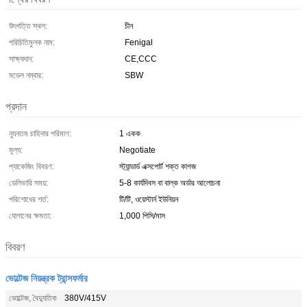
উৎপত্তি স্থল:
চীন
পরিচিতিমুলক নাম:
Fenigal
সাক্ষ্যদান:
CE,CCC
মডেল নম্বার:
SBW
প্রদান
ন্যূনতম চাহিদার পরিমাণ:
1 একক
মূল্য:
Negotiate
প্যাকেজিং বিবরণ:
স্ট্যান্ডার্ড এক্সপোর্ট শক্ত কাগজ
ডেলিভারি সময়:
5-8 কার্যদিবস বা বাল্ক অর্ডার আলোচনা
পরিশোধের শর্ত:
টি/টি, ওয়েস্টার্ন ইউনিয়ন
যোগানের ক্ষমতা:
1,000 পিসি/মাস
বিবরণ
ভোল্টেজ নিয়ন্ত্রক ট্রান্সফর্মার
ভোল্টেজ, বৈদ্যুতিক
380V/415V