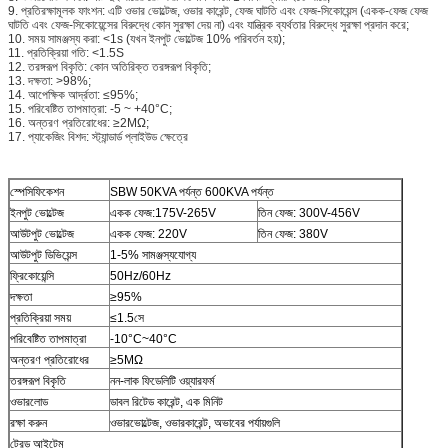
9. প্রতিরক্ষামূলক ফাংশন: এটি ওভার ভোল্টেজ, ওভার কারেন্ট, ফেজ ঘাটতি এবং ফেজ-সিকোয়েন্স (একক-ফেজ ফেজ
ঘাটতি এবং ফেজ-সিকোয়েন্সের বিরুদ্ধে কোন সুরক্ষা দেয় না) এবং যান্ত্রিক ব্যর্থতার বিরুদ্ধে সুরক্ষা প্রদান করে;
10. সময় সামঞ্জস্য করা: <1s (যখন ইনপুট ভোল্টেজ 10% পরিবর্তন হয়);
11. প্রতিক্রিয়া গতি: <1.5S
12. তরঙ্গরূপ বিকৃতি: কোন অতিরিক্ত তরঙ্গরূপ বিকৃতি;
13. দক্ষতা: >98%;
14. আপেক্ষিক আর্দ্রতা: ≤95%;
15. পরিবেষ্টিত তাপমাত্রা: -5 ~ +40°C;
16. অন্তরণ প্রতিরোধের: ≥2MΩ;
17. প্যাকেজিং বিশদ: স্ট্যান্ডার্ড প্লাইউড ক্ষেত্রে
স্পেসিফিকেশন
SBW 50KVA পর্যন্ত 600KVA পর্যন্ত
ইনপুট ভোল্টেজ
একক ফেজ:175V-265V
তিন ফেজ: 300V-456V
আউটপুট ভোল্টেজ
একক ফেজ: 220V
তিন ফেজ: 380V
আউটপুট ডিভিয়েন্স
1-5% সামঞ্জস্যযোগ্য
ফ্রিকোয়েন্সি
50Hz/60Hz
দক্ষতা
≥95%
প্রতিক্রিয়া সময়
≤1.5সে
পরিবেষ্টিত তাপমাত্রা
-10°C~40°C
অন্তরণ প্রতিরোধের
≥5MΩ
তরঙ্গরূপ বিকৃতি
নন-লাক ফিডেলিটি ওয়্যারফর্ম
ওভারলোড
ডাবল রিটেড কারেন্ট, এক মিনিট
রক্ষা করুন
ওভারভোল্টেজ, ওভারকারেন্ট, অভাবের পর্যায়গুলি
ট্রেড আইটেম