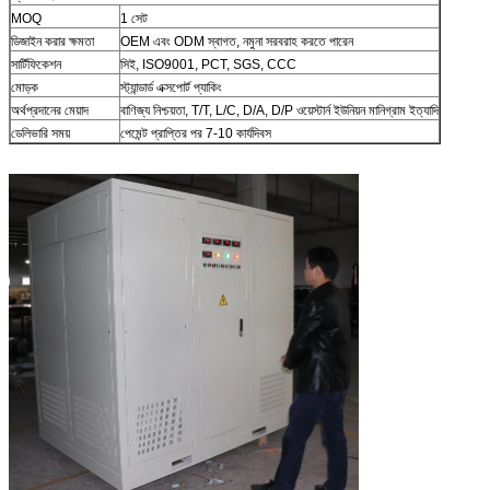
MOQ
1 সেট
ডিজাইন করার ক্ষমতা
OEM এবং ODM স্বাগত, নমুনা সরবরাহ করতে পারেন
সার্টিফিকেশন
সিই, ISO9001, PCT, SGS, CCC
মোড়ক
স্ট্যান্ডার্ড এক্সপোর্ট প্যাকিং
অর্থপ্রদানের মেয়াদ
বাণিজ্য নিশ্চয়তা, T/T, L/C, D/A, D/P ওয়েস্টার্ন ইউনিয়ন মানিগ্রাম ইত্যাদি
ডেলিভারি সময়
পেমেন্ট প্রাপ্তির পর 7-10 কার্যদিবস