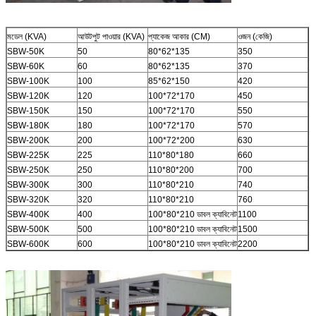
মডেল (KVA)
আউটপুট পাওয়ার (KVA)
প্যাকেজ আকার (CM)
ওজন (কেজি)
SBW-50K
50
80*62*135
350
SBW-60K
60
80*62*135
370
SBW-100K
100
85*62*150
420
SBW-120K
120
100*72*170
450
SBW-150K
150
100*72*170
550
SBW-180K
180
100*72*170
570
SBW-200K
200
100*72*200
630
SBW-225K
225
110*80*180
660
SBW-250K
250
110*80*200
700
SBW-300K
300
110*80*210
740
SBW-320K
320
110*80*210
760
SBW-400K
400
100*80*210 ডাবল ক্যাবিনেট
1100
SBW-500K
500
100*80*210 ডাবল ক্যাবিনেট
1500
SBW-600K
600
100*80*210 ডাবল ক্যাবিনেট
2200