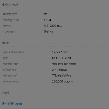
পণ্যের বিবরণ
উৎপত্তি স্থল:
চীন
পরিচিতিমুলক নাম:
OEM
সাক্ষ্যদান:
CE, CCC etc.
মডেল নম্বার:
কিছুই নয়
প্রদান
ন্যূনতম চাহিদার পরিমাণ:
12pcs / 1doz।
মূল্য:
USD1~15/unit
প্যাকেজিং বিবরণ:
শক্ত কাগজ বাক্সে স্ট্যান্ডার্ড
ডেলিভারি সময়:
2 ~ 15days
পরিশোধের শর্ত:
T/T, পশ্চিম ইউনিয়ন
যোগানের ক্ষমতা:
100,000 pcs/মাস
বিবরণ
শিল্প সার্কিট ব্রেকার