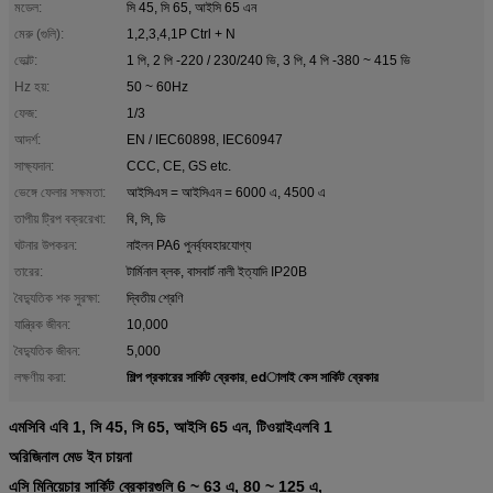
মডেল:
সি 45, সি 65, আইসি 65 এন
মেরু (গুলি):
1,2,3,4,1P Ctrl + N
ভোল্ট:
1 পি, 2 পি -220 / 230/240 ভি, 3 পি, 4 পি -380 ~ 415 ভি
Hz হয়:
50 ~ 60Hz
ফেজ:
1/3
আদর্শ:
EN / IEC60898, IEC60947
সাক্ষ্যদান:
CCC, CE, GS etc.
ভেঙ্গে ফেলার সক্ষমতা:
আইসিএস = আইসিএন = 6000 এ, 4500 এ
তাপীয় ট্রিপ বক্ররেখা:
বি, সি, ডি
ঘটনার উপকরন:
নাইলন PA6 পুনর্ব্যবহারযোগ্য
তারের:
টার্মিনাল ব্লক, বাসবার্ট নালী ইত্যাদি IP20B
বৈদ্যুতিক শক সুরক্ষা:
দ্বিতীয় শ্রেণি
যান্ত্রিক জীবন:
10,000
বৈদ্যুতিক জীবন:
5,000
শিল্প প্রকারের সার্কিট ব্রেকার
edালাই কেস সার্কিট ব্রেকার
লক্ষণীয় করা:
,
এমসিবি এবি 1, সি 45, সি 65, আইসি 65 এন, টিওয়াইএলবি 1
অরিজিনাল মেড ইন চায়না
এসি মিনিয়েচার সার্কিট ব্রেকারগুলি 6 ~ 63 এ, 80 ~ 125 এ,