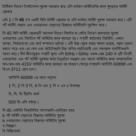
টার্মিনাল বিতরণ ইনস্টলেশন সুরক্ষা সরবরাহ করে এসি বর্তমান সার্কিটগুলির জন্য ক্ষুদ্রতর সার্কিট
ব্রেকার
এবি 1 / সি
45
হ'ল একটি মিনি সার্কিট ব্রেকার যা এসি বর্তমান সার্কিট সুরক্ষা সরবরাহ করে।
এটি
শর্ট সার্কিট স্রোত এবং ওভারলোড স্রোতের বিরুদ্ধে সার্কিটগুলি সুরক্ষিত করে।
সি 45
মিনি সার্কিট ব্রেকারটি
আলোক বিতরণ সিস্টেম বা মোটর বিতরণ ব্যবস্থায় সুরক্ষা
ওভারলোড এবং সিস্টেমে শর্ট সার্কিটের জন্য ব্যবহৃত হয়।
পণ্যটি কাঠামোর নিয়মিতি, ওজনে
হালকা, নির্ভরযোগ্য এবং কার্য সম্পাদনে দুর্দান্ত।
এটি উচ্চ ব্রেক করার ক্ষমতা রয়েছে, দ্রুত ভ্রমণ
করতে পারে এবং এর কেস এবং আইটেমগুলি উচ্চ অগ্নি-প্রতিরোধী এবং শকপ্রুফ প্লাস্টিকগুলি
গ্রহণ করে।
দীর্ঘ জীবনযুক্ত পণ্যটি মূলত এসি 50Hz / 60Hz একক-মেরু 240 বা দুটি তিনটি,
ওভারলোড এবং শর্ট সার্কিট সুরক্ষার জন্য বৈদ্যুতিন সরঞ্জাম এবং আলো সার্কিটের জন্য অস্বাভাবিক
অন-অফ-অফ 415V সার্কিটের জন্য ব্যবহৃত হয় সাধারণ ক্ষেত্রে
পণ্যগুলি আইইসি 60898 এবং
বিএস 3711 মেনে চলে।
আইইসি 60898 এর সাথে অনুগত
1 পি, 2 পি 3 পি, 4 পি এবং 1 পি + এন এ উপলব্ধ
বি, সি, ডি ট্রিপিং কার্ভ
500 ভি এসি পর্যন্ত।
সি 45 এমসিবি নিম্নলিখিত ফাংশনগুলি একত্রিত করে:
b শর্ট সার্কিট স্রোতের বিরুদ্ধে সার্কিটের সুরক্ষা
b ওভারলোড স্রোতের বিরুদ্ধে সার্কিটের সুরক্ষা
খ নিয়ন্ত্রণ
বি বিচ্ছিন্নতা