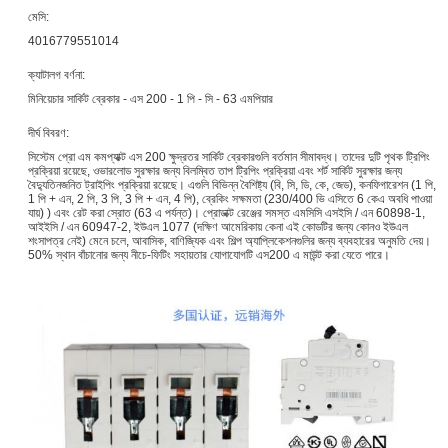
মেসি:
4016779551014
ক্যাটালগ বর্ণনা:
মিনিয়েচার সার্কিট ব্রেকার - এস 200 - 1 পি - সি - 63 এমপিয়ার
দীর্ঘ বিবরণ:
সিস্টেম প্রো এম কমপ্যাক্ট এস 200 ক্ষুদ্রতর সার্কিট ব্রেকারগুলি বর্তমান সীমাবদ্ধ। তাদের দুটি পৃথক ট্রিপিং
প্রক্রিয়া রয়েছে, ওভারলোড সুরক্ষার জন্য বিলম্বিত তাপ ট্রিপিং প্রক্রিয়া এবং শর্ট সার্কিট সুরক্ষার জন্য
বৈদ্যুতিনজনিত ট্রাইপিং প্রক্রিয়া রয়েছে। এগুলি বিভিন্ন বৈশিষ্ট্য (বি, সি, ডি, কে, জেড), কনফিগারেশন (1 পি,
1 পি + এন, 2 পি, 3 পি, 3 পি + এন, 4 পি), ব্রেকিং সক্ষমতা (230/400 ভি এসিতে 6 কেএ অবধি পাওয়া
যায়) ) এবং রেট করা স্রোত (63 এ পর্যন্ত)। প্রোডাক্ট রেঞ্জের সমস্ত এমসিসি এসইসি / এন 60898-1,
আইইসি / এন 60947-2, ইউএল 1077 (দক্ষিণ আমেরিকায় কেনা এই কোডটির জন্য কোনও ইউএল
শংসাপত্র নেই) মেনে চলে, আবাসিক, বাণিজ্যিক এবং শিল্প অ্যাপ্লিকেশনগুলির জন্য ব্যবহারের অনুমতি দেয়।
50% স্থান বাঁচানোর জন্য নীচে-ফিটিং সহায়তার যোগাযোগটি এস200 এ মাউন্ট করা যেতে পারে।