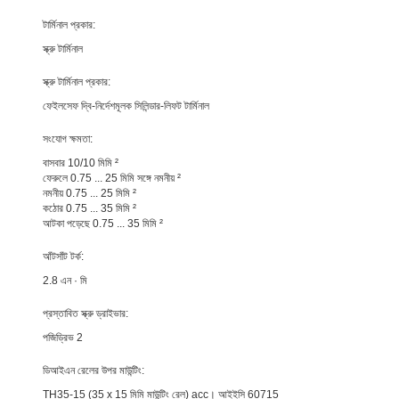
টার্মিনাল প্রকার:
স্ক্রু টার্মিনাল
স্ক্রু টার্মিনাল প্রকার:
ফেইলসেফ দ্বি-নির্দেশমূলক সিলিন্ডার-লিফট টার্মিনাল
সংযোগ ক্ষমতা:
বাসবার 10/10 মিমি ²
ফেরুলে 0.75 ... 25 মিমি সঙ্গে নমনীয় ²
নমনীয় 0.75 ... 25 মিমি ²
কঠোর 0.75 ... 35 মিমি ²
আটকা পড়েছে 0.75 ... 35 মিমি ²
আঁটসাঁট টর্ক:
2.8 এন · মি
প্রস্তাবিত স্ক্রু ড্রাইভার:
পজিড্রিভ 2
ডিআইএন রেলের উপর মাউন্টিং:
TH35-15 (35 x 15 মিমি মাউন্টিং রেল) acc। আইইসি 60715