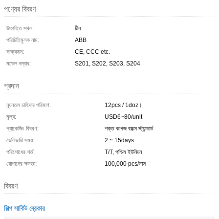
পণ্যের বিবরণ
উৎপত্তি স্থল:
চীন
পরিচিতিমুলক নাম:
ABB
সাক্ষ্যদান:
CE, CCC etc.
মডেল নম্বার:
S201, S202, S203, S204
প্রদান
ন্যূনতম চাহিদার পরিমাণ:
12pcs / 1doz।
মূল্য:
USD6~80/unit
প্যাকেজিং বিবরণ:
শক্ত কাগজ বাক্সে স্ট্যান্ডার্ড
ডেলিভারি সময়:
2 ~ 15days
পরিশোধের শর্ত:
T/T, পশ্চিম ইউনিয়ন
যোগানের ক্ষমতা:
100,000 pcs/মাস
বিবরণ
শিল্প সার্কিট ব্রেকার