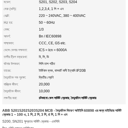
মডেল:
S201, S202, S203, S204
মেরু (গুলি):
1,2,3,4, 1 পি + এন
ভোল্ট:
220 ~ 240VAC, 380 ~ 400VAC
Hz হয়:
50 ~ 60Hz
ফেজ:
1/3
আদর্শ:
Bn / IEC60898
সাক্ষ্যদান:
CCC, CE, GS etc.
ভেঙ্গে ফেলার সক্ষমতা:
ICS = Icn = 6000A
তাপীয় ট্রিপ বক্ররেখা:
বি, সি, ডি
ঘটনার উপকরন:
পিসি তাপ গঠিত
তারের:
টার্মিনাল ব্লক, বাসবার্ট নালী ইত্যাদি IP20B
বৈদ্যুতিক শক সুরক্ষা:
দ্বিতীয় শ্রেণি
যান্ত্রিক জীবন:
20,000
বৈদ্যুতিক জীবন:
10,000
চটকানো কেস সার্কিট ব্রেকার
বৈদ্যুতিন সার্কিট ব্রেকার
লক্ষণীয় করা:
,
ABB S201S202S203S204 MCB - বৈদ্যুতিক বিতরণ আইইসি 60898 এর জন্য মাইনিচার সার্কিট
ব্রেকার 1 ~ 100 এ, 1 পি, 2 পি, 3 পি, 4 পি, 1 পি + এন
S200, SN201 ক্ষুদ্রতর সার্কিট ব্রেকার - এমসিবি