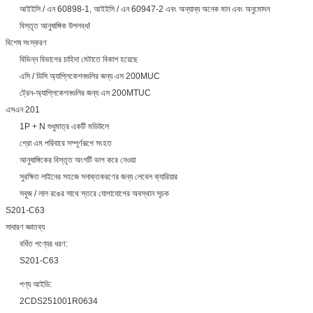
আইইসি / এন 60898-1, আইইসি / এন 60947-2 এবং অন্যান্য অনেক মান এবং অনুমোদন
বিস্তৃত আনুষাঙ্গিক উপলব্ধ!
বিশেষ সংস্করণ
বিভিন্ন বিভাগের চাহিদা মেটাতে বিকাশ হয়েছে
এসি / ডিসি অ্যাপ্লিকেশনগুলির জন্য এস 200MUC
ট্রেন-অ্যাপ্লিকেশনগুলির জন্য এস 200MTUC
এসএন 201
1P + N শুধুমাত্র একটি মডিউলে
প্রো এম পরিবারে সম্পূর্ণরূপে সংহত
আনুষাঙ্গিকের বিস্তৃত অংশটি ভাগ করে নেওয়া
সুরক্ষিত লাইনের সহজে সনাক্তকরণের জন্য লেবেল ক্যারিয়ার
সবুজ / লাল রঙের সাথে স্তরে যোগাযোগের অবস্থান সূচক
S201-C63
সাধারণ জ্ঞাতব্য
বর্ধিত পণ্যের ধরণ:
S201-C63
পণ্য আইডি:
2CDS251001R0634