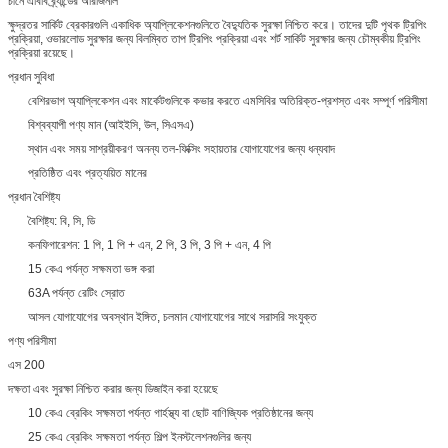
চীনে এবিবি ব্র্যান্ডের অরিজিনাল
ক্ষুদ্রতর সার্কিট ব্রেকারগুলি একাধিক অ্যাপ্লিকেশনগুলিতে বৈদ্যুতিক সুরক্ষা নিশ্চিত করে। তাদের দুটি পৃথক ট্রিপিং
প্রক্রিয়া, ওভারলোড সুরক্ষার জন্য বিলম্বিত তাপ ট্রিপিং প্রক্রিয়া এবং শর্ট সার্কিট সুরক্ষার জন্য চৌম্বকীয় ট্রিপিং
প্রক্রিয়া রয়েছে।
প্রধান সুবিধা
বেশিরভাগ অ্যাপ্লিকেশন এবং মার্কেটগুলিকে কভার করতে এমসিবির অতিরিক্ত-প্রশস্ত এবং সম্পূর্ণ পরিসীমা
বিশ্বব্যাপী পণ্য মান (আইইসি, উল, সিএসএ)
স্থান এবং সময় সাশ্রয়ীকরণ অনন্য তল-ফিক্সিং সহায়তার যোগাযোগের জন্য ধন্যবাদ
প্রতিষ্ঠিত এবং প্রত্যয়িত মানের
প্রধান বৈশিষ্ট্য
বৈশিষ্ট্য: বি, সি, ডি
কনফিগারেশন: 1 পি, 1 পি + এন, 2 পি, 3 পি, 3 পি + এন, 4 পি
15 কেএ পর্যন্ত সক্ষমতা ভঙ্গ করা
63A পর্যন্ত রেটিং স্রোত
আসল যোগাযোগের অবস্থান ইঙ্গিত, চলমান যোগাযোগের সাথে সরাসরি সংযুক্ত
পণ্য পরিসীমা
এস 200
দক্ষতা এবং সুরক্ষা নিশ্চিত করার জন্য ডিজাইন করা হয়েছে
10 কেএ ব্রেকিং সক্ষমতা পর্যন্ত গার্হস্থ্য বা ছোট বাণিজ্যিক প্রতিষ্ঠানের জন্য
25 কেএ ব্রেকিং সক্ষমতা পর্যন্ত শিল্প ইনস্টলেশনগুলির জন্য