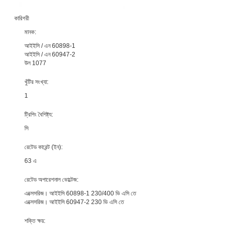
কারিগরী
মানক:
আইইসি / এন 60898-1
আইইসি / এন 60947-2
উল 1077
খুঁটির সংখ্যা:
1
ট্রিপিং বৈশিষ্ট্য:
সি
রেটেড কারেন্ট (ইন):
একটি বার্তা রেখে যান
63 এ
আমরা শীঘ্রই আপনাকে আবার কল করব!
রেটেড অপারেশনাল ভোল্টেজ:
এক্সেসরিজ। আইইসি 60898-1 230/400 ভি এসি তে
এক্সেসরিজ। আইইসি 60947-2 230 ভি এসি তে
শক্তি ক্ষয়: