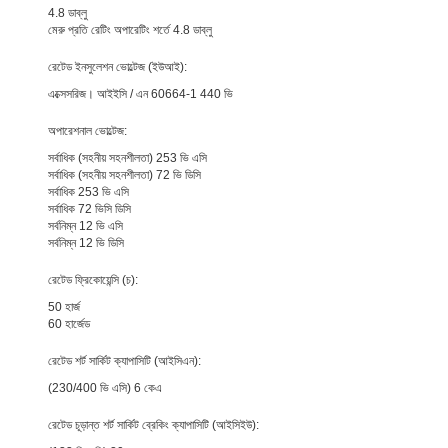
4.8 ডাব্লু
মেরু প্রতি রেটিং অপারেটিং শর্তে 4.8 ডাব্লু
রেটেড ইনসুলেশন ভোল্টেজ (ইউআই):
এক্সেসরিজ। আইইসি / এন 60664-1 440 ভি
অপারেশনাল ভোল্টেজ:
সর্বাধিক (সহনীয় সহনশীলতা) 253 ভি এসি
সর্বাধিক (সহনীয় সহনশীলতা) 72 ভি ডিসি
সর্বাধিক 253 ভি এসি
সর্বাধিক 72 ভিসি ডিসি
সর্বনিম্ন 12 ভি এসি
সর্বনিম্ন 12 ভি ডিসি
জমা দিন
রেটেড ফ্রিকোয়েন্সি (চ):
50 হার্জ
60 হার্জেড
রেটেড শর্ট সার্কিট ক্যাপাসিটি (আইসিএন):
(230/400 ভি এসি) 6 কেএ
রেটেড চূড়ান্ত শর্ট সার্কিট ব্রেকিং ক্যাপাসিটি (আইসিইউ):