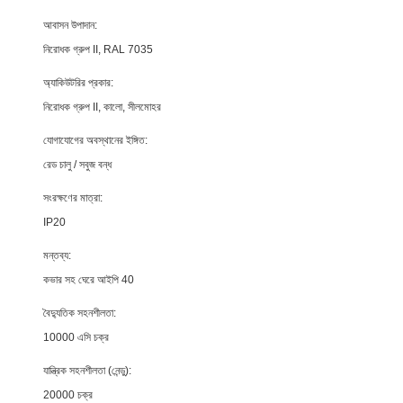
আবাসন উপাদান:
নিরোধক গ্রুপ II, RAL 7035
অ্যাকিউটরির প্রকার:
নিরোধক গ্রুপ II, কালো, সীলমোহর
যোগাযোগের অবস্থানের ইঙ্গিত:
রেড চালু / সবুজ বন্ধ
সংরক্ষণের মাত্রা:
IP20
মন্তব্য:
কভার সহ ঘেরে আইপি 40
বৈদ্যুতিক সহনশীলতা:
10000 এসি চক্র
যান্ত্রিক সহনশীলতা (নেন্ডু):
20000 চক্র