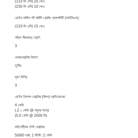
(133 ভি এসি) 20 কেএ
(230 ভি এসি) 10 কেএ
রেটেড সার্ভিস শর্ট সার্কিট ব্রেকিং ক্যাপাসিটি (আইসিএস):
(133 ভি এসি) 15 কেএ
শক্তি সীমাবদ্ধ শ্রেণি:
3
ওভারভোল্টেজ বিভাগ:
তৃতীয়
দূষণ ডিগ্রি:
3
রেটেড ইমালস ভোল্টেজ (উমপ) প্রতিরোধের:
4 কেভি
(.2.২ কেভি @ সমুদ্র স্তর)
(5.0 কেভি @ 2000 মি)
ডাইলেট্রিক টেস্ট ভোল্টেজ:
50/60 হার্জ, 1 মিনিট: 2 কেভি