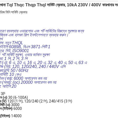
ারখানা Tql Thqc Thqp Thql সার্কিট ব্রেকার, 10kA 230V / 400V কারখানার স
িজ মিনি সার্কিট ব্রেকার
তরণ ব্যবস্থায় ওভারলোড এবং শর্ট সার্কিটের বিরুদ্ধে সুরক্ষার জন্য
 বাণিজ্যিক এবং হালকা শিল্প ইনস্টলেশনতে ব্যবহার করুন।
েখ
াম: নতুন THQL
র্ড: আইইসি 60898, বিএস 3871-পিটি 1
পত্র: সিই, ISO9001
র্ট সার্কিট সুরক্ষা, ওভার বর্তমান সুরক্ষা
া: 1 পি, 2 পি, 3 পি
ন্ট (এ): 6 এ, 10 এ, 16 এ, 20 এ, 32 এ, 40 এ, 50 এ, 63 এ
্টেজ (ভি): 120, 120/240, 240 / 440V এসি
কোয়েন্সি: 50 / 60Hz
াপাসিটি: 10 কেএ
জীবন (বার): 6000 অপারেশন কম নয়
জীবন (সময়): (oc) 20000 অপারেশন কম নয়
্রি: আইপি 20
3P
ান (এ)
30 (6-100A)
জ (V)
120 (1 পি), 120/240 (2 পি), 240/415 (3 পি)
াসিটি (এ)
3000
বন (টাইমস)
6000
ন (টাইমস)
14000