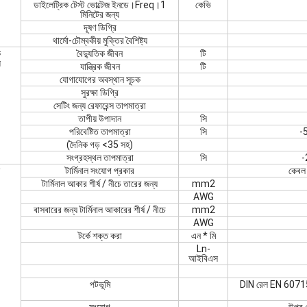
ডাইলেট্রিক টেস্ট ভোল্টেজ ইনডে।Freq।1
কেভি
মিনিটের জন্য
দূষণ ডিগ্রি
থার্মো-চৌম্বকীয় মুক্তির বৈশিষ্ট্য
ক
বৈদ্যুতিক জীবন
টি
য
যান্ত্রিক জীবন
টি
যোগাযোগের অবস্থান সূচক
সুরক্ষা ডিগ্রি
সেটিং জন্য রেফারেন্স তাপমাত্রা
তাপীয় উপাদান
সি
পরিবেষ্টিত তাপমাত্রা
সি
-
(দৈনিক গড় <35 সহ)
সংগ্রহস্থল তাপমাত্রা
সি
-
টার্মিনাল সংযোগ প্রকার
কেবল 
টার্মিনাল আকার শীর্ষ / নীচে তারের জন্য
mm2
AWG
বাসবারের জন্য টার্মিনাল আকারের শীর্ষ / নীচে
mm2
AWG
টর্কে শক্ত করা
এন * মি
Ln-
আইবিএস
পটভূমি
DIN রেল EN 60715 (