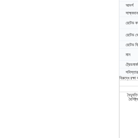
আদর্শ
সাক্ষ্যদান
রেটেড কা
রেটেড ভো
রেটেড ফ্র
মান
ট্রেডমার্ক
সবিস্তার
বিরুদ্ধে রক্ষ
বৈদ্যুত
বৈশিষ্ট্