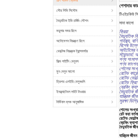
শিল্প সার্কিট ব্রেকার
পেশাদার ক
সৌর পিভি সিস্টেম
টিএইচকিউ সির
বৈদ্যুতিক ইভি চার্জিং স্টেশন
সাদা কালো
মডুলার সময় রিলে
ক্রিয়া
বৈদ্যুতিক বি
গার্হস্থ্য,
অটোমেশন নিয়ন্ত্রণ রিলে
বিশেষ উল্ল
আইটেমের ন
ভোল্টেজ নিয়ন্ত্রক ট্রান্সফর্মার
স্ট্যান্ডা
পণ্য শংসা
ফিল্ম লাইটিং বেলুনস
পণ্য ফাংশন: শ
পোলের সংখ্য
মুন বেলুন আলো
রেটেড কারে
রেটেড ভোল
ত্রিপড এলইডি বেলুনগুলি
রেটেড ফ্রি
ব্রেকিং ক্য
বৈদ্যুতিক 
ইনফ্ল্যাটেবল লাইট টাওয়ার
যান্ত্রিক 
সুরক্ষা ডিগ
টার্মিনাল ব্লক আনুষাঙ্গিক
পোলের সংখ্যা
রেট করা বর্তম
রেটেড ভোল্টে
ব্রেকিং ক্যাপ
বৈদ্যুতিক জী
যান্ত্রিক জীব