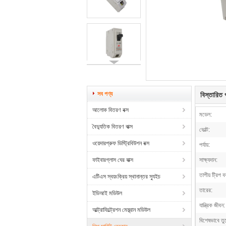
সব পণ্য
বিস্তারিত প
আলোক বিতরণ বক্স
মডেল:
বৈদ্যুতিক বিতরণ বাক্স
ভোল্ট:
ওয়েদারপ্রুফ ডিস্ট্রিবিউশন বক্স
পর্যায়:
ফাইবারগ্লাস ঘের বাক্স
সাক্ষ্যদান:
তাপীয় ট্রিপ ব
এটিএস স্বয়ংক্রিয় স্থানান্তর স্যুইচ
তারের:
ইডিআই মডিউল
যান্ত্রিক জীবন:
আল্ট্রাফিল্ট্রেশন মেম্ব্রান মডিউল
বিশেষভাবে তু