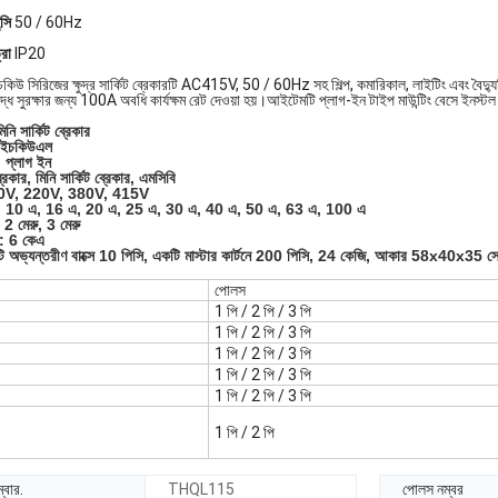
্সি
50 / 60Hz
্রা
IP20
কিউ সিরিজের ক্ষুদ্র সার্কিট ব্রেকারটি AC415V, 50 / 60Hz সহ শিল্প, কমারিকাল, লাইটিং এবং বৈদ্যু
রুদ্ধে সুরক্ষার জন্য 100A অবধি কার্যক্ষম রেট দেওয়া হয়।আইটেমটি প্লাগ-ইন টাইপ মাউন্টিং বেসে ইনস
িনি সার্কিট ব্রেকার
এইচকিউএল
: প্লাগ ইন
ব্রেকার, মিনি সার্কিট ব্রেকার, এমসিবি
110V, 220V, 380V, 415V
 এ, 10 এ, 16 এ, 20 এ, 25 এ, 30 এ, 40 এ, 50 এ, 63 এ, 100 এ
, 2 মেরু, 3 মেরু
তা: 6 কেএ
টি অভ্যন্তরীণ বাক্সে 10 পিসি, একটি মাস্টার কার্টনে 200 পিসি, 24 কেজি, আকার 58x40x35 সে
পোলস
1 পি / 2 পি / 3 পি
1 পি / 2 পি / 3 পি
1 পি / 2 পি / 3 পি
1 পি / 2 পি / 3 পি
1 পি / 2 পি / 3 পি
1 পি / 2 পি
্বার.
THQL115
পোলস নম্বর