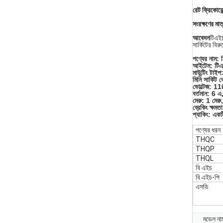
রেট ফ্রিকোয়েন
সংরক্ষণের মাত
আবেদন
টিএইচ
সার্কিটের বি
পণ্যের নাম: ম
আইটেম: টি
মাউন্টিং টাইপ
মিনি সার্কিট 
ভোল্টেজ: 
বর্তমান: 6
মেরু: 1 মেরু
ব্রেকিং ক্ষম
প্যাকিং: এক
পণ্যের ধরন
THQC
THQP
THQL
বি এইচ
বি এইচ-পি
এসডি
মডেল নাম