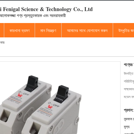
 Fenigal Science & Technology Co., Ltd
 আলোকসজ্জা পণ্য প্রস্তুতকারক এবং সরবরাহকারী
কারখানা ভ্রমণ
মান নিয়ন্ত্রণ
আমাদের সাথে যোগাযোগ করুন
উদ্ধৃতির 
রেকার
পণ্যের
উৎপত্তি
পরিচিতিম
সাক্ষ্যদান
মডেল নম্
প্রদান:
ন্যূনতম 
মূল্য: