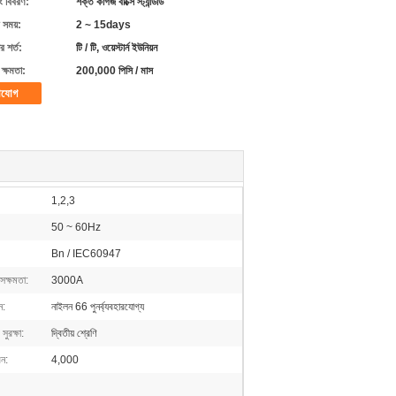
ং বিবরণ:
শক্ত কাগজ বাক্সে স্ট্যান্ডার্ড
 সময়:
2 ~ 15days
 শর্ত:
টি / টি, ওয়েস্টার্ন ইউনিয়ন
ক্ষমতা:
200,000 পিসি / মাস
াযোগ
1,2,3
50 ~ 60Hz
Bn / IEC60947
 সক্ষমতা:
3000A
ন:
নাইলন 66 পুনর্ব্যবহারযোগ্য
সুরক্ষা:
দ্বিতীয় শ্রেণি
বন:
4,000