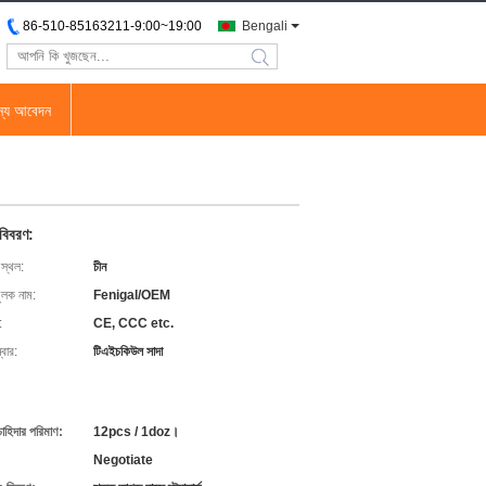
86-510-85163211-9:00~19:00
Bengali
search
জন্য আবেদন
 বিবরণ:
 স্থল:
চীন
ুলক নাম:
Fenigal/OEM
:
CE, CCC etc.
বার:
টিএইচকিউল সাদা
চাহিদার পরিমাণ:
12pcs / 1doz।
Negotiate