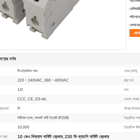
প্যাকেজি
ডেলিভারি
পরিশোধের
যোগানের 
যোগ
ণ্যের বর্ণনা
টিএইচকিউল সাদা
মেরু (গুলি):
220 ~ 240VAC, 380 ~ 400VAC
Hz হয়:
1/3
মান:
CCC, CE, GS etc.
ভেঙ্গে ফেলার
ক্ররেখা:
সি
ঘটনার উপকর
টার্মিনাল ব্লক, বাসবার্ট নালী ইত্যাদি IP20B
বৈদ্যুতিক শক 
10,000
বৈদ্যুতিক জী
10 কেএ থিক্যাল সার্কিট ব্রেকার
230 ভি থ্যাচপি সার্কিট ব্রেকার
লে ধরা:
,