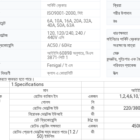
সার্কিট ব্রেকার
ক্রিয়া
ISO9001-2000, সিই
শরীর উপাদান
6A, 10A, 16A, 20A, 32A,
রঙ
রেন্ট
40A, 50A, 63A
120, 120/240, 240 /
ধারণক্ষমতা
ল্টেজ
440V এসি
মাইনিচার সার্কিট ব্রেক
িকোয়েন্সি
AC50 / 60Hz
সংরক্ষণের মাত্রা
আইইসি 60898 অনুসারে, বিএস
মেরু
3871-পিটি 1
কন্ডাক্টর, সুইচগার এবং 
Fenigal / ই এম
পরিবহন প্যাকেজ
 বিবরণী
ক্লাস এ কোয়ালিটি
উত্স
া করতে ব্যবহৃত হতে পারে।
1.Specifications
মান
আইইস
িক
রেটেড বর্তমান ইন
একজন
1,2,4,6,10
য
পোলস
পি
রেটেড ভোল্টেজ ইউ
ভী
220/380
নিরোধক ভোল্টেজ ইউআই
ভী
রেট ফ্রিকোয়েন্সি
Hz হয়
রেটেড ব্রেকিং সক্ষমতা
একজন
450
রেটেড প্রেরণা ভোল্টেজ সহ্য করতে পারে (1.2 /
ভী
50) ইউপিম